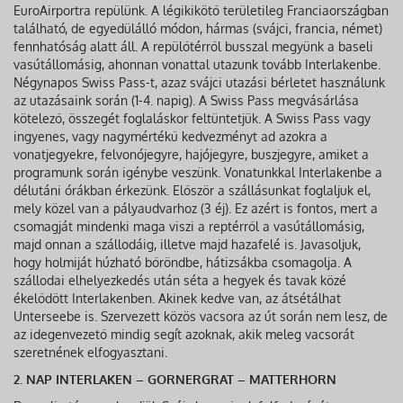
EuroAirportra repülünk. A légikikötő területileg Franciaországban
található, de egyedülálló módon, hármas (svájci, francia, német)
fennhatóság alatt áll. A repülőtérről busszal megyünk a baseli
vasútállomásig, ahonnan vonattal utazunk tovább Interlakenbe.
Négynapos Swiss Pass-t, azaz svájci utazási bérletet használunk
az utazásaink során (1-4. napig). A Swiss Pass megvásárlása
kötelező, összegét foglaláskor feltüntetjük. A Swiss Pass vagy
ingyenes, vagy nagymértékű kedvezményt ad azokra a
vonatjegyekre, felvonójegyre, hajójegyre, buszjegyre, amiket a
programunk során igénybe veszünk. Vonatunkkal Interlakenbe a
délutáni órákban érkezünk. Először a szállásunkat foglaljuk el,
mely közel van a pályaudvarhoz (3 éj). Ez azért is fontos, mert a
csomagját mindenki maga viszi a reptérről a vasútállomásig,
majd onnan a szállodáig, illetve majd hazafelé is. Javasoljuk,
hogy holmiját húzható bőröndbe, hátizsákba csomagolja. A
szállodai elhelyezkedés után séta a hegyek és tavak közé
ékelődött Interlakenben. Akinek kedve van, az átsétálhat
Unterseebe is. Szervezett közös vacsora az út során nem lesz, de
az idegenvezető mindig segít azoknak, akik meleg vacsorát
szeretnének elfogyasztani.
2. NAP INTERLAKEN – GORNERGRAT – MATTERHORN