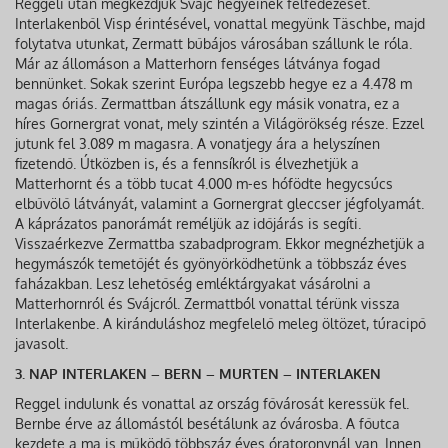
Reggeli után megkezdjük Svájc hegyeinek felfedezését.
Interlakenből Visp érintésével, vonattal megyünk Täschbe, majd
folytatva utunkat, Zermatt bűbájos városában szállunk le róla.
Már az állomáson a Matterhorn fenséges látványa fogad
bennünket. Sokak szerint Európa legszebb hegye ez a 4.478 m
magas óriás. Zermattban átszállunk egy másik vonatra, ez a
híres Gornergrat vonat, mely szintén a Világörökség része. Ezzel
jutunk fel 3.089 m magasra. A vonatjegy ára a helyszínen
fizetendő. Útközben is, és a fennsíkról is élvezhetjük a
Matterhornt és a több tucat 4.000 m-es hófödte hegycsúcs
elbűvölő látványát, valamint a Gornergrat gleccser jégfolyamát.
A káprázatos panorámát reméljük az időjárás is segíti.
Visszaérkezve Zermattba szabadprogram. Ekkor megnézhetjük a
hegymászók temetőjét és gyönyörködhetünk a többszáz éves
faházakban. Lesz lehetőség emléktárgyakat vásárolni a
Matterhornról és Svájcról. Zermattból vonattal térünk vissza
Interlakenbe. A kiránduláshoz megfelelő meleg öltözet, túracipő
javasolt.
3. NAP INTERLAKEN – BERN – MURTEN – INTERLAKEN
Reggel indulunk és vonattal az ország fővárosát keressük fel.
Bernbe érve az állomástól besétálunk az óvárosba. A főutca
kezdete a ma is működő többszáz éves óratoronynál van. Innen