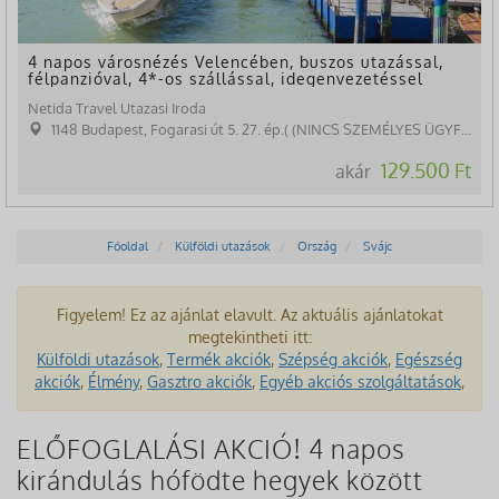
4 napos városnézés Velencében, buszos utazással,
félpanzióval, 4*-os szállással, idegenvezetéssel
Netida Travel Utazasi Iroda
1148 Budapest, Fogarasi út 5. 27. ép.( (NINCS SZEMÉLYES ÜGYFÉLFOGADÁS)
129.500 Ft
akár
Főoldal
Külföldi utazások
Ország
Svájc
Figyelem! Ez az ajánlat elavult. Az aktuális ajánlatokat
megtekintheti itt:
Külföldi utazások
,
Termék akciók
,
Szépség akciók
,
Egészség
akciók
,
Élmény
,
Gasztro akciók
,
Egyéb akciós szolgáltatások
,
ELŐFOGLALÁSI AKCIÓ! 4 napos
kirándulás hófödte hegyek között