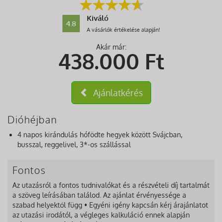
Kiváló
4.8
A vásárlók értékelése alapján!
Akár már:
438.000
Ft
Ajánlatkérés
Dióhéjban
4 napos kirándulás hófödte hegyek között Svájcban,
busszal, reggelivel, 3*-os szállással
Fontos
Az utazásról a fontos tudnivalókat és a részvételi díj tartalmát
a szöveg leírásában találod. Az ajánlat érvényessége a
szabad helyektől függ • Egyéni igény kapcsán kérj árajánlatot
az utazási irodától, a végleges kalkuláció ennek alapján