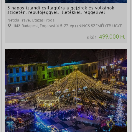
5 napos izlandi csillagtúra a gejzírek és vulkánok
szigetén, repülőjeggyel, illetékkel, reggelivel
Netida Travel Utazasi Iroda
1148 Budapest, Fogarasi út 5. 27. ép.( (NINCS SZEMÉLYES ÜGYFÉLFOGADÁS)
499.000 Ft
akár