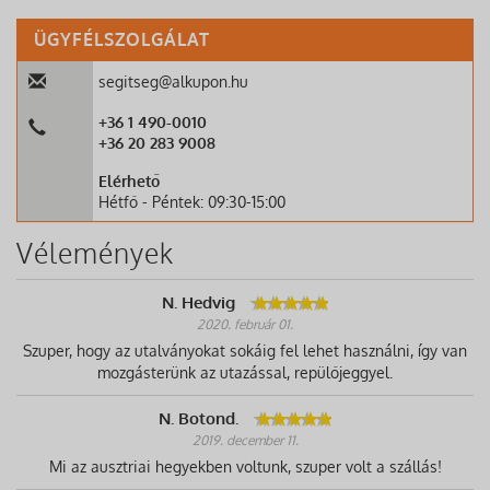
ÜGYFÉLSZOLGÁLAT
segitseg@alkupon.hu
+36 1 490-0010
+36 20 283 9008
Elérhető
Hétfő - Péntek: 09:30-15:00
Vélemények
N. Hedvig
2020. február 01.
Szuper, hogy az utalványokat sokáig fel lehet használni, így van
mozgásterünk az utazással, repülőjeggyel.
N. Botond.
2019. december 11.
Mi az ausztriai hegyekben voltunk, szuper volt a szállás!