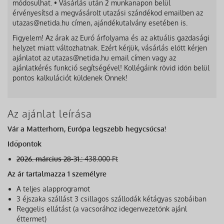
módosulhat. • Vásárlás után 2 munkanapon belül
érvényesítsd a megvásárolt utazási szándékod emailben az
utazas@netida.hu címen, ajándékutalvány esetében is.
Figyelem! Az árak az Euró árfolyama és az aktuális gazdasági
helyzet miatt változhatnak. Ezért kérjük, vásárlás előtt kérjen
ajánlatot az utazas@netida.hu email címen vagy az
ajánlatkérés funkció segítségével! Kollégáink rövid időn belül
pontos kalkulációt küldenek Önnek!
Az ajánlat leírása
Vár a Matterhorn, Európa legszebb hegycsúcsa!
Időpontok
2026. március 28-31.:
438.000 Ft
Az ár tartalmazza 1 személyre
A teljes alapprogramot
3 éjszaka szállást 3 csillagos szállodák kétágyas szobáiban
Reggelis ellátást (a vacsorához idegenvezetőnk ajánl
éttermet)