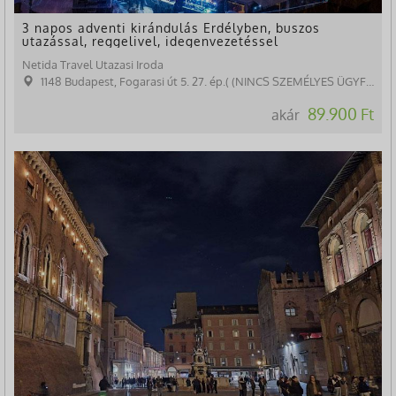
3 napos adventi kirándulás Erdélyben, buszos
utazással, reggelivel, idegenvezetéssel
Netida Travel Utazasi Iroda
1148 Budapest, Fogarasi út 5. 27. ép.( (NINCS SZEMÉLYES ÜGYFÉLFOGADÁS)
89.900 Ft
akár