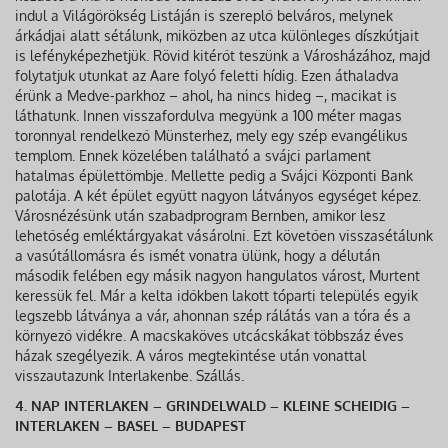
indul a Világörökség Listáján is szereplő belváros, melynek
árkádjai alatt sétálunk, miközben az utca különleges díszkútjait
is lefényképezhetjük. Rövid kitérőt teszünk a Városházához, majd
folytatjuk utunkat az Aare folyó feletti hídig. Ezen áthaladva
érünk a Medve-parkhoz – ahol, ha nincs hideg –, macikat is
láthatunk. Innen visszafordulva megyünk a 100 méter magas
toronnyal rendelkező Münsterhez, mely egy szép evangélikus
templom. Ennek közelében található a svájci parlament
hatalmas épülettömbje. Mellette pedig a Svájci Központi Bank
palotája. A két épület együtt nagyon látványos egységet képez.
Városnézésünk után szabadprogram Bernben, amikor lesz
lehetőség emléktárgyakat vásárolni. Ezt követően visszasétálunk
a vasútállomásra és ismét vonatra ülünk, hogy a délután
második felében egy másik nagyon hangulatos várost, Murtent
keressük fel. Már a kelta időkben lakott tóparti település egyik
legszebb látványa a vár, ahonnan szép rálátás van a tóra és a
környező vidékre. A macskaköves utcácskákat többszáz éves
házak szegélyezik. A város megtekintése után vonattal
visszautazunk Interlakenbe. Szállás.
4. NAP INTERLAKEN – GRINDELWALD – KLEINE SCHEIDIG –
INTERLAKEN – BASEL – BUDAPEST