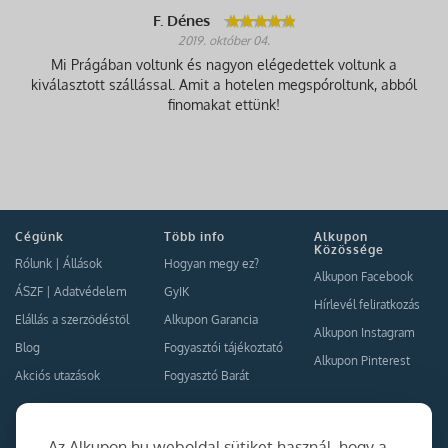
F. Dénes
2019. október 04.
Mi Prágában voltunk és nagyon elégedettek voltunk a
kiválasztott szállással. Amit a hotelen megspóroltunk, abból
finomakat ettünk!
Cégünk
Több info
Alkupon
Közössége
Rólunk
|
Állások
Hogyan megy ez?
Alkupon Facebook
ÁSZF
|
Adatvédelem
GyIK
Hírlevél feliratkozás
Elállás a szerződéstől
Alkupon Garancia
Alkupon Instagram
Blog
Fogyasztói tájékoztató
Alkupon Pinterest
Akciós utazások
Fogyasztó Barát
Kapcsolat
Együttműködés
Az Alkupon.hu weboldal sütiket használ, hogy a