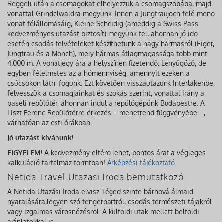
Reggeli után a csomagokat elhelyezzük a csomagszobába, majd
vonattal Grindelwaldra megyünk. Innen a Jungfraujoch felé menő
vonat félállomásáig, Kleine Scheidig (ameddig a Swiss Pass
kedvezményes utazást biztosít) megyünk fel, ahonnan jó idő
esetén csodás felvételeket készíthetünk a nagy hármasról (Eiger,
Jungfrau és a Mönch), mely hármas átlagmagassága több mint
4.000 m. A vonatjegy ára a helyszínen fizetendő. Lenyűgöző, de
egyben félelmetes az a hómennyiség, amennyit ezeken a
csúcsokon látni fogunk. Ezt követően visszautazunk Interlakenbe,
felvesszük a csomagjainkat és szokás szerint, vonattal irány a
baseli repülőtér, ahonnan indul a repülőgépünk Budapestre. A
Liszt Ferenc Repülőtérre érkezés – menetrend függvényébe –,
várhatóan az esti órákban.
Jó utazást kívánunk!
FIGYELEM!
A kedvezmény eltérő lehet, pontos árat a végleges
kalkuláció tartalmaz forintban!
Árképzési tájékoztató
.
Netida Travel Utazasi Iroda bemutatkozó
A Netida Utazási Iroda elvisz Téged szinte bárhová álmaid
nyaralására,legyen szó tengerpartról, csodás természeti tájakról
vagy izgalmas városnézésről. A külföldi utak mellett belföldi
ajánlatokkal is