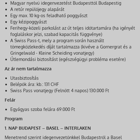
Magyar nyelvű idegenvezetést Budapesttől Budapestig
A retúr repülőjegy alapárát
Egy max. 10 kg-os feladható poggyászt
Egy kézipoggyászt
Ferihegy-közeli parkolást az út teljes időtartamára (ha igényét
foglaláskor jelzi, szabad kapacitás függvénye)
A Swiss Pass-t, mely a program során használt
tömegközlekedés díját tartalmazza (kivéve a Gornergrat és a
Gringelwald - Kleine Scheiding vonatjegy)
Útlemondási biztosítást (egészségügyi probléma esetére)
Az ár nem tartalmazza
Utasbiztosítás
Belépők ára: kb.: 131 CHF
Swiss Pass vonatjegy (Felnőtt 4 napos) 130.000 Ft
Felár
Egyágyas szoba felára 69.000 Ft
Program
1. NAP BUDAPEST – BASEL – INTERLAKEN
Menetrend szerint idegenvezetőnkkel Budapestről a Basel