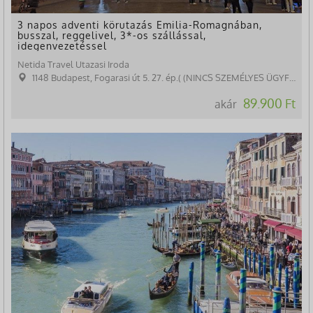
3 napos adventi körutazás Emilia-Romagnában,
busszal, reggelivel, 3*-os szállással,
idegenvezetéssel
Netida Travel Utazasi Iroda
1148 Budapest, Fogarasi út 5. 27. ép.( (NINCS SZEMÉLYES ÜGYFÉLFOGADÁS)
89.900 Ft
akár