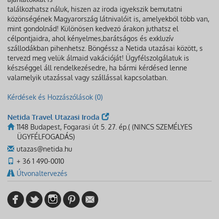
találkozhatsz náluk, hiszen az iroda igyekszik bemutatni
közönségének Magyarország látnivalóit is, amelyekből több van,
mint gondolnád! Különösen kedvező árakon juthatsz el
célpontjaidra, ahol kényelmes,barátságos és exkluzív
szállodákban pihenhetsz. Böngéssz a Netida utazásai között, s
tervezd meg velük álmaid vakációját! Ügyfélszolgálatuk is
készséggel áll rendelkezésedre, ha bármi kérdésed lenne
valamelyik utazással vagy szállással kapcsolatban.
Kérdések és Hozzászólások (0)
Netida Travel Utazasi Iroda
1148 Budapest, Fogarasi út 5. 27. ép.( (NINCS SZEMÉLYES
ÜGYFÉLFOGADÁS)
utazas@netida.hu
+ 36 1 490-0010
Útvonaltervezés