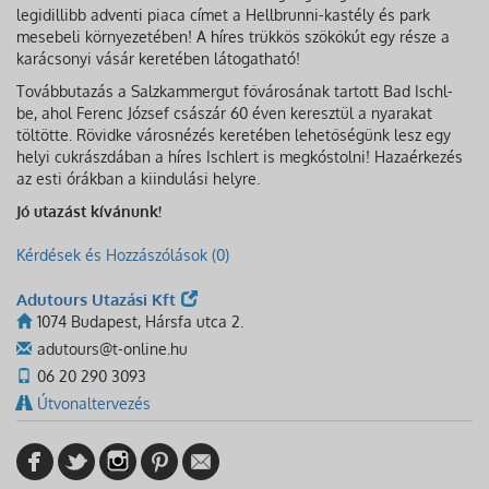
legidillibb adventi piaca címet a Hellbrunni-kastély és park
mesebeli környezetében! A híres trükkös szökőkút egy része a
karácsonyi vásár keretében látogatható!
Továbbutazás a Salzkammergut fővárosának tartott Bad Ischl-
be, ahol Ferenc József császár 60 éven keresztül a nyarakat
töltötte. Rövidke városnézés keretében lehetőségünk lesz egy
helyi cukrászdában a híres Ischlert is megkóstolni! Hazaérkezés
az esti órákban a kiindulási helyre.
Jó utazást kívánunk!
Kérdések és Hozzászólások (0)
Adutours Utazási Kft
1074 Budapest, Hársfa utca 2.
adutours@t-online.hu
06 20 290 3093
Útvonaltervezés