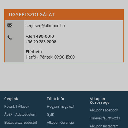
ÜGYFÉLSZOLGÁLAT
segitseg@alkupon.hu
+36 1 490-0010
+36 20 283 9008
Elérhető
Hétfő - Péntek: 09:30-15:00
Cégünk
Több info
Alkupon
Közössége
Rólunk
|
Állások
Hogyan megy ez?
Alkupon Facebook
ÁSZF
|
Adatvédelem
GyIK
Hírlevél feliratkozás
Elállás a szerződéstől
Alkupon Garancia
Alkupon Instagram