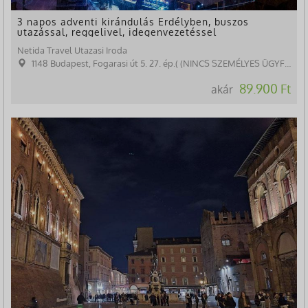
3 napos adventi kirándulás Erdélyben, buszos
utazással, reggelivel, idegenvezetéssel
Netida Travel Utazasi Iroda
1148 Budapest, Fogarasi út 5. 27. ép.( (NINCS SZEMÉLYES ÜGYFÉLFOGADÁS)
89.900 Ft
akár