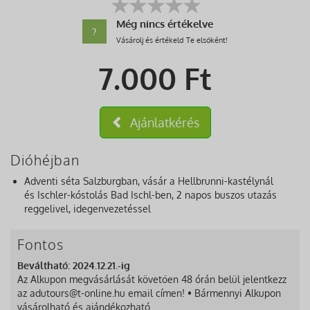
Még nincs értékelve
?
Vásárolj és értékeld Te elsőként!
7.000
Ft
Ajánlatkérés
Dióhéjban
Adventi séta Salzburgban, vásár a Hellbrunni-kastélynál
és Ischler-kóstolás Bad Ischl-ben, 2 napos buszos utazás
reggelivel, idegenvezetéssel
Fontos
Beváltható: 2024.12.21.-ig
Az Alkupon megvásárlását követően 48 órán belül jelentkezz
az adutours@t-online.hu email címen! • Bármennyi Alkupon
vásárolható és ajándékozható