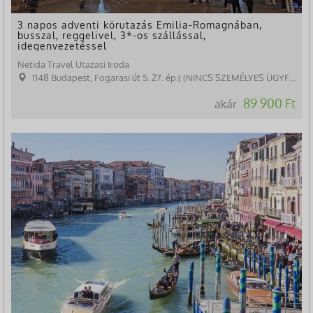
3 napos adventi körutazás Emilia-Romagnában,
busszal, reggelivel, 3*-os szállással,
idegenvezetéssel
Netida Travel Utazasi Iroda
1148 Budapest, Fogarasi út 5. 27. ép.( (NINCS SZEMÉLYES ÜGYFÉLFOGADÁS)
89.900 Ft
akár