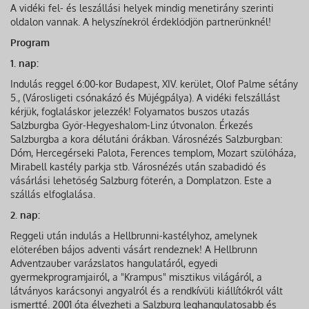
A vidéki fel- és leszállási helyek mindig menetirány szerinti
oldalon vannak. A helyszínekről érdeklődjön partnerünknél!
Program
1. nap:
Indulás reggel 6:00-kor Budapest, XIV. kerület, Olof Palme sétány
5., (Városligeti csónakázó és Műjégpálya). A vidéki felszállást
kérjük, foglaláskor jelezzék! Folyamatos buszos utazás
Salzburgba Győr-Hegyeshalom-Linz útvonalon. Érkezés
Salzburgba a kora délutáni órákban. Városnézés Salzburgban:
Dóm, Hercegérseki Palota, Ferences templom, Mozart szülőháza,
Mirabell kastély parkja stb. Városnézés után szabadidő és
vásárlási lehetőség Salzburg főterén, a Domplatzon. Este a
szállás elfoglalása.
2. nap:
Reggeli után indulás a Hellbrunni-kastélyhoz, amelynek
előterében bájos adventi vásárt rendeznek! A Hellbrunn
Adventzauber varázslatos hangulatáról, egyedi
gyermekprogramjairól, a "Krampus" misztikus világáról, a
látványos karácsonyi angyalról és a rendkívüli kiállítókról vált
ismertté. 2001 óta élvezheti a Salzburg leghangulatosabb és