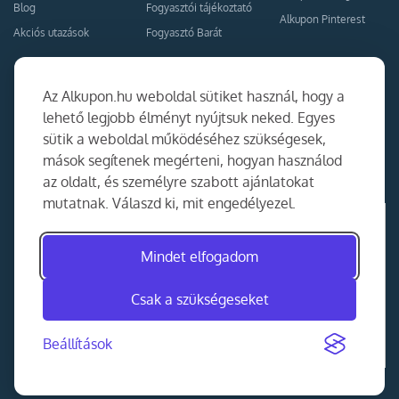
Blog
Fogyasztói tájékoztató
Alkupon Pinterest
Akciós utazások
Fogyasztó Barát
Kapcsolat
Együttműködés
Az Alkupon.hu weboldal sütiket használ, hogy a
Kapcsolat
lehető legjobb élményt nyújtsuk neked. Egyes
sütik a weboldal működéséhez szükségesek,
Ajánlj nekünk!
mások segítenek megérteni, hogyan használod
Partner Belépés
az oldalt, és személyre szabott ajánlatokat
mutatnak. Válaszd ki, mit engedélyezel.
Mindet elfogadom
Csak a szükségeseket
Beállítások
©
2014-2026
MKAD Online Trade Kft