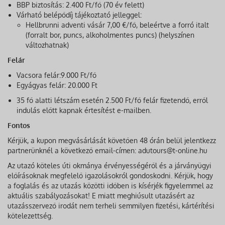
BBP biztosítás: 2.400 Ft/fő (70 év felett)
Várható belépődíj tájékoztató jelleggel:
Hellbrunni adventi vásár 7,00 €/fő, beleértve a forró italt
(forralt bor, puncs, alkoholmentes puncs) (helyszínen
változhatnak)
Felár
Vacsora felár:9.000 Ft/fő
Egyágyas felár: 20.000 Ft
35 fő alatti létszám esetén 2.500 Ft/fő felár fizetendő, erről
indulás előtt kapnak értesítést e-mailben.
Fontos
Kérjük, a kupon megvásárlását követően 48 órán belül jelentkezz
partnerünknél a következő email-címen: adutours@t-online.hu
Az utazó köteles úti okmánya érvényességéről és a járványügyi
előírásoknak megfelelő igazolásokról gondoskodni. Kérjük, hogy
a foglalás és az utazás közötti időben is kísérjék figyelemmel az
aktuális szabályozásokat! E miatt meghiúsult utazásért az
utazásszervező irodát nem terheli semmilyen fizetési, kártérítési
kötelezettség.