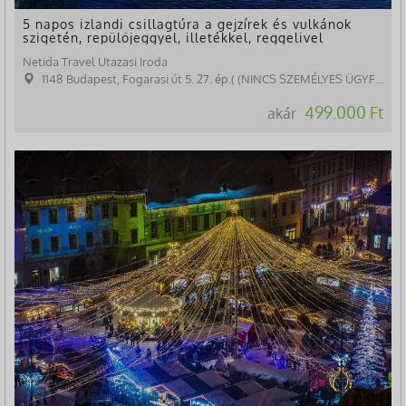
5 napos izlandi csillagtúra a gejzírek és vulkánok
szigetén, repülőjeggyel, illetékkel, reggelivel
Netida Travel Utazasi Iroda
1148 Budapest, Fogarasi út 5. 27. ép.( (NINCS SZEMÉLYES ÜGYFÉLFOGADÁS)
499.000 Ft
akár