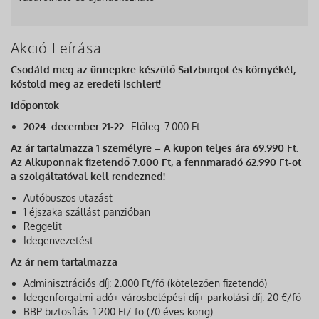
Akció Leírása
Csodáld meg az ünnepkre készülő Salzburgot és környékét,
kóstold meg az eredeti Ischlert!
Időpontok
2024. december 21-22.:
Előleg:
7.000 Ft
Az ár tartalmazza 1 személyre – A kupon teljes ára 69.990 Ft.
Az Alkuponnak fizetendő 7.000 Ft, a fennmaradó 62.990 Ft-ot
a szolgáltatóval kell rendezned!
Autóbuszos utazást
1 éjszaka szállást panzióban
Reggelit
Idegenvezetést
Az ár nem tartalmazza
Adminisztrációs díj: 2.000 Ft/fő (kötelezően fizetendő)
Idegenforgalmi adó+ városbelépési díj+ parkolási díj: 20 €/fő
BBP biztosítás: 1.200 Ft/ fő (70 éves korig)