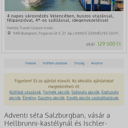
4 napos városnézés Velencében, buszos utazással,
félpanzióval, 4*-os szállással, idegenvezetéssel
Netida Travel Utazasi Iroda
1148 Budapest, Fogarasi út 5. 27. ép.( (NINCS SZEMÉLYES ÜGYFÉLFOGADÁS)
129.500 Ft
akár
Főoldal
Külföldi utazások
Ország
Ausztria
Figyelem! Ez az ajánlat elavult. Az aktuális ajánlatokat
megtekintheti itt:
Külföldi utazások
,
Termék akciók
,
Szépség akciók
,
Egészség
akciók
,
Élmény
,
Gasztro akciók
,
Egyéb akciós szolgáltatások
,
Adventi séta Salzburgban, vásár a
Hellbrunni-kastélynál és Ischler-