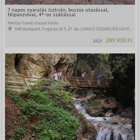
7 napos nyaralás Isztrián, buszos utazással,
félpanzióval, 4*-os szállással
Netida Travel Utazasi Iroda
1148 Budapest, Fogarasi út 5. 27. ép.( (NINCS SZEMÉLYES ÜGYFÉLFOGADÁS)
289.900 Ft
akár