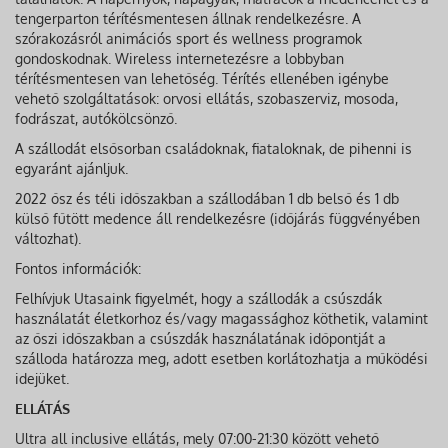
tengerparton térítésmentesen állnak rendelkezésre. A
szórakozásról animációs sport és wellness programok
gondoskodnak. Wireless internetezésre a lobbyban
térítésmentesen van lehetőség. Térítés ellenében igénybe
vehető szolgáltatások: orvosi ellátás, szobaszerviz, mosoda,
fodrászat, autókölcsönző.
A szállodát elsősorban családoknak, fiataloknak, de pihenni is
egyaránt ajánljuk.
2022 ősz és téli időszakban a szállodában 1 db belső és 1 db
külső fűtött medence áll rendelkezésre (időjárás függvényében
változhat).
Fontos információk:
Felhívjuk Utasaink figyelmét, hogy a szállodák a csúszdák
használatát életkorhoz és/vagy magassághoz köthetik, valamint
az őszi időszakban a csúszdák használatának időpontját a
szálloda határozza meg, adott esetben korlátozhatja a működési
idejüket.
ELLÁTÁS
Ultra all inclusive ellátás, mely 07:00-21:30 között vehető