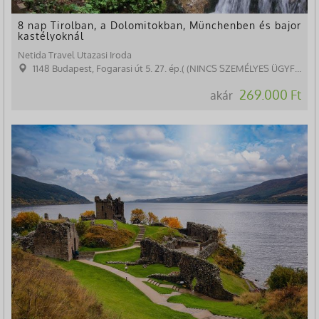
8 nap Tirolban, a Dolomitokban, Münchenben és bajor
kastélyoknál
Netida Travel Utazasi Iroda
1148 Budapest, Fogarasi út 5. 27. ép.( (NINCS SZEMÉLYES ÜGYFÉLFOGADÁS)
269.000 Ft
akár