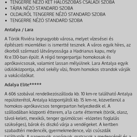
TENGERRE NÉZŐ KÉT HÁLÓSZOBÁS CSALÁDI SZOBA
TÁJRA NÉZŐ STANDARD SZOBA
OLDALRÓL TENGERRE NÉZŐ STANDARD SZOBA
TENGERRE NÉZŐ STANDARD SZOBA
Antalya / Lara
A Török Riviéra legnagyobb városa, melyet vízesései és
építészeti műemlékei is ismertté tesznek. A város egyik híres, az
ókorból származó látványossága a Hadrianus kapu, mely
Kr.e.130-ban épült. A régió tengerpartjai homokosak és
aprókavicsosak, valamint lassan mélyülnek. Lara Antalya egyik
üdülőközpontja, ahol sekély vízű, finom homokos strandok várják
a vakációzókat.
Adalya Elite*****
A 606 szobával rendelkezőszálloda kb. 10 km-re található Antalya
repülőterétől, Antalya központjától kb. 15 km-re, közvetlenül a
homokos-aprókavicsos tengerparton helyezkedik el. A
szállodában központi étterem, a’la carte éttermek (török, olasz,
távol-keleti, mexikói, tenger gyümölcsei -előzetes foglalás
szükséges), bárok és diszkó várja a vendégeket. A kertben
szabadtéri medencék, gyermekmedence, vízi csúszdák
találhatók. A napernyők, napágyak, matracok a medencénél és a