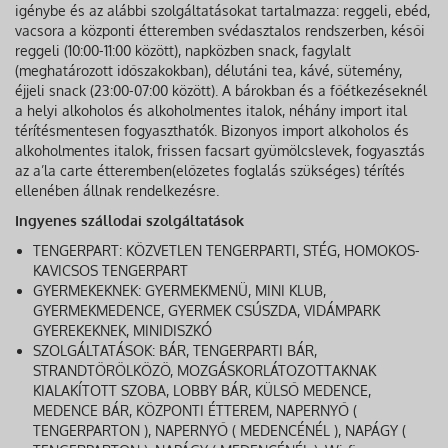
igénybe és az alábbi szolgáltatásokat tartalmazza: reggeli, ebéd,
vacsora a központi étteremben svédasztalos rendszerben, késői
reggeli (10:00-11:00 között), napközben snack, fagylalt
(meghatározott időszakokban), délutáni tea, kávé, sütemény,
éjjeli snack (23:00-07:00 között). A bárokban és a főétkezéseknél
a helyi alkoholos és alkoholmentes italok, néhány import ital
térítésmentesen fogyaszthatók. Bizonyos import alkoholos és
alkoholmentes italok, frissen facsart gyümölcslevek, fogyasztás
az a’la carte étteremben(előzetes foglalás szükséges) térítés
ellenében állnak rendelkezésre.
Ingyenes szállodai szolgáltatások
TENGERPART: KÖZVETLEN TENGERPARTI, STÉG, HOMOKOS-
KAVICSOS TENGERPART
GYERMEKEKNEK: GYERMEKMENÜ, MINI KLUB,
GYERMEKMEDENCE, GYERMEK CSÚSZDA, VIDÁMPARK
GYEREKEKNEK, MINIDISZKÓ
SZOLGÁLTATÁSOK: BÁR, TENGERPARTI BÁR,
STRANDTÖRÖLKÖZÖ, MOZGÁSKORLÁTOZOTTAKNAK
KIALAKÍTOTT SZOBA, LOBBY BÁR, KÜLSŐ MEDENCE,
MEDENCE BÁR, KÖZPONTI ÉTTEREM, NAPERNYŐ (
TENGERPARTON ), NAPERNYŐ ( MEDENCÉNÉL ), NAPÁGY (