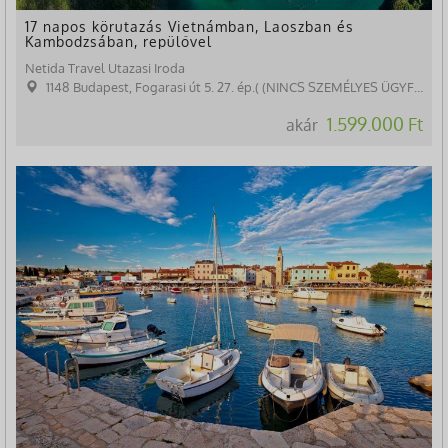
17 napos körutazás Vietnámban, Laoszban és
Kambodzsában, repülővel
Netida Travel Utazasi Iroda
1148 Budapest, Fogarasi út 5. 27. ép.( (NINCS SZEMÉLYES ÜGYFÉLFOGADÁS)
1.599.000 Ft
akár