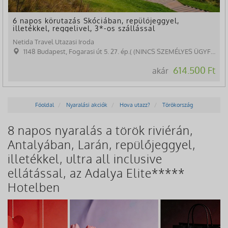
6 napos körutazás Skóciában, repülőjeggyel,
illetékkel, reggelivel, 3*-os szállással
Netida Travel Utazasi Iroda
1148 Budapest, Fogarasi út 5. 27. ép.( (NINCS SZEMÉLYES ÜGYFÉLFOGADÁS)
614.500 Ft
akár
Főoldal
Nyaralási akciók
Hova utazz?
Törökország
8 napos nyaralás a török riviérán,
Antalyában, Larán, repülőjeggyel,
illetékkel, ultra all inclusive
ellátással, az Adalya Elite*****
Hotelben