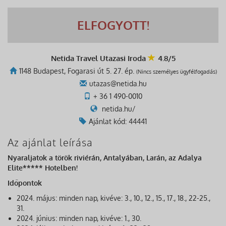
ELFOGYOTT!
Netida Travel Utazasi Iroda
4.8/5
1148 Budapest, Fogarasi út 5. 27. ép.
(Nincs személyes ügyfélfogadás)
utazas@netida.hu
+ 36 1 490-0010
netida.hu/
Ajánlat kód: 44441
Az ajánlat leírása
Nyaraljatok a török riviérán, Antalyában, Larán, az Adalya
Elite***** Hotelben!
Időpontok
2024. május: minden nap, kivéve: 3., 10., 12., 15., 17., 18., 22-25.,
31.
2024. június: minden nap, kivéve: 1., 30.