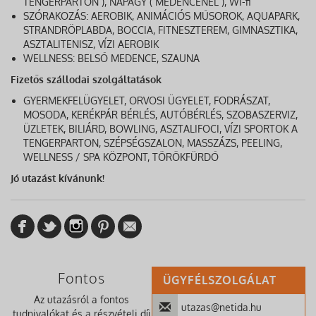
TENGERPARTON ), NAPÁGY ( MEDENCÉNÉL ), Wi-fi
SZÓRAKOZÁS: AEROBIK, ANIMÁCIÓS MŰSOROK, AQUAPARK,
STRANDRÖPLABDA, BOCCIA, FITNESZTEREM, GIMNASZTIKA,
ASZTALITENISZ, VÍZI AEROBIK
WELLNESS: BELSŐ MEDENCE, SZAUNA
Fizetős szállodai szolgáltatások
GYERMEKFELÜGYELET, ORVOSI ÜGYELET, FODRÁSZAT,
MOSODA, KERÉKPÁR BÉRLÉS, AUTÓBÉRLÉS, SZOBASZERVIZ,
ÜZLETEK, BILIÁRD, BOWLING, ASZTALIFOCI, VÍZI SPORTOK A
TENGERPARTON, SZÉPSÉGSZALON, MASSZÁZS, PEELING,
WELLNESS / SPA KÖZPONT, TÖRÖKFÜRDŐ
Jó utazást kívánunk!
Fontos
ÜGYFÉLSZOLGÁLAT
Az utazásról a fontos
utazas@netida.hu
tudnivalókat és a részvételi díj