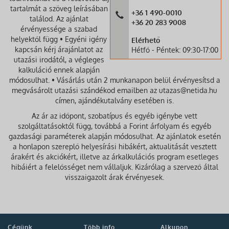
tartalmát a szöveg leírásában
+36 1 490-0010
találod. Az ajánlat
+36 20 283 9008
érvényessége a szabad
helyektől függ • Egyéni igény
Elérhető
kapcsán kérj árajánlatot az
Hétfő - Péntek: 09:30-17:00
utazási irodától, a végleges
kalkuláció ennek alapján
módosulhat. • Vásárlás után 2 munkanapon belül érvényesítsd a
megvásárolt utazási szándékod emailben az utazas@netida.hu
címen, ajándékutalvány esetében is.
Az ár az időpont, szobatípus és egyéb igénybe vett
szolgáltatásoktól függ, továbbá a Forint árfolyam és egyéb
gazdasági paraméterek alapján módosulhat. Az ajánlatok esetén
a honlapon szereplő helyesírási hibákért, aktualitását vesztett
árakért és akciókért, illetve az árkalkulációs program esetleges
hibáiért a felelősséget nem vállaljuk. Kizárólag a szervező által
visszaigazolt árak érvényesek.
Cégünk
Több info
Alkupon