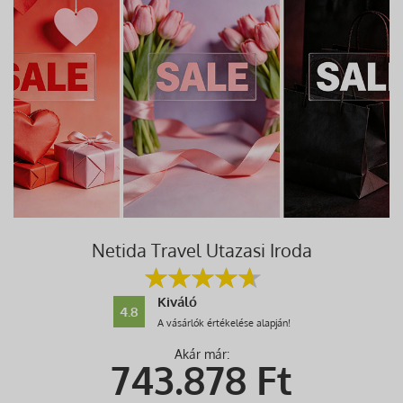
Netida Travel Utazasi Iroda
Kiváló
4.8
A vásárlók értékelése alapján!
Akár már:
743.878
Ft