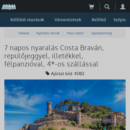
Külföldi utazások
Városnézések
Belföld
Szépség
Főoldal
Nyaralási akciók
Hova utazz?
Spanyolország
7 napos nyaralás Costa Braván,
repülőjeggyel, illetékkel,
félpanzióval, 4*-os szállással
Ajánlat kód: 45182