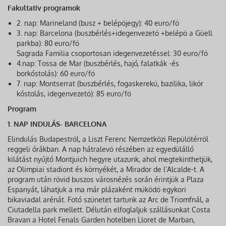
Fakultatív programok
2. nap: Marineland (busz + belépőjegy): 40 euro/fő
3. nap: Barcelona (buszbérlés+idegenvezető +belépő a Güell
parkba): 80 euro/fő
Sagrada Familia csoportosan idegenvezetéssel: 30 euro/fő
4.nap: Tossa de Mar (buszbérlés, hajó, falatkák -és
borkóstolás): 60 euro/fő
7. nap: Montserrat (buszbérlés, fogaskerekű, bazilika, likőr
kóstolás, idegenvezető): 85 euro/fő
Program
1. NAP INDULÁS- BARCELONA
Elindulás Budapestről, a Liszt Ferenc Nemzetközi Repülőtérről
reggeli órákban. A nap hátralevő részében az egyedülálló
kilátást nyújtó Montjuich hegyre utazunk, ahol megtekinthetjük,
az Olimpiai stadiont és környékét, a Mirador de l’Alcalde-t. A
program után rövid buszos városnézés során érintjük a Plaza
Espanyát, láhatjuk a ma már plázaként működő egykori
bikaviadal arénát. Fotó szünetet tartunk az Arc de Triomfnál, a
Ciutadella park mellett. Délután elfoglaljuk szállásunkat Costa
Bravan a Hotel Fenals Garden hotelben Lloret de Marban,