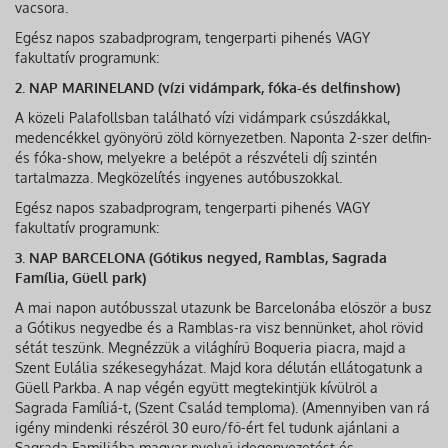
vacsora.
Egész napos szabadprogram, tengerparti pihenés VAGY
fakultatív programunk:
2. NAP MARINELAND (vízi vidámpark, fóka-és delfinshow)
A közeli Palafollsban található vízi vidámpark csúszdákkal,
medencékkel gyönyörű zöld környezetben. Naponta 2-szer delfin-
és fóka-show, melyekre a belépőt a részvételi díj szintén
tartalmazza. Megközelítés ingyenes autóbuszokkal.
Egész napos szabadprogram, tengerparti pihenés VAGY
fakultatív programunk:
3. NAP BARCELONA (Gótikus negyed, Ramblas, Sagrada
Família, Güell park)
A mai napon autóbusszal utazunk be Barcelonába először a busz
a Gótikus negyedbe és a Ramblas-ra visz bennünket, ahol rövid
sétát teszünk. Megnézzük a világhírű Boqueria piacra, majd a
Szent Eulália székesegyházat. Majd kora délután ellátogatunk a
Güell Parkba. A nap végén együtt megtekintjük kívülről a
Sagrada Famíliá-t, (Szent Család temploma). (Amennyiben van rá
igény mindenki részéről 30 euro/fő-ért fel tudunk ajánlani a
Sagrada Familiába magyar nyelvű idegenvezetést és