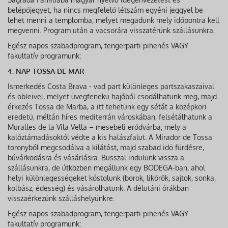
belépőjegyet, ha nincs megfelelő létszám egyéni jeggyel be
lehet menni a templomba, melyet megadunk mely időpontra kell
megvenni. Program után a vacsorára visszatérünk szállásunkra.
Egész napos szabadprogram, tengerparti pihenés VAGY
fakultatív programunk:
4. NAP TOSSA DE MAR
Ismerkedés Costa Brava - vad part különleges partszakaszaival
és öbleivel, melyet üvegfenekű hajóból csodálhatunk meg, majd
érkezés Tossa de Marba, a itt tehetünk egy sétát a középkori
eredetű, méltán híres mediterrán városkában, felsétálhatunk a
Muralles de la Vila Vella – mesebeli erődvárba, mely a
kalóztámadásoktól védte a kis halászfalut. A Mirador de Tossa
toronyból megcsodálva a kilátást, majd szabad idő fürdésre,
búvárkodásra és vásárlásra. Busszal indulunk vissza a
szállásunkra, de útközben megállunk egy BODEGA-ban, ahol
helyi különlegességeket kóstolunk (borok, likőrök, sajtok, sonka,
kolbász, édesség) és vásárolhatunk. A délutáni órákban
visszaérkezünk szálláshelyünkre.
Egész napos szabadprogram, tengerparti pihenés VAGY
fakultatív programunk: