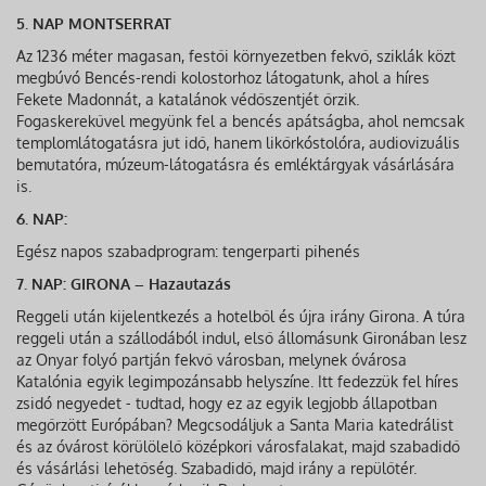
5. NAP MONTSERRAT
Az 1236 méter magasan, festői környezetben fekvő, sziklák közt
megbúvó Bencés-rendi kolostorhoz látogatunk, ahol a híres
Fekete Madonnát, a katalánok védőszentjét őrzik.
Fogaskerekűvel megyünk fel a bencés apátságba, ahol nemcsak
templomlátogatásra jut idő, hanem likőrkóstolóra, audiovizuális
bemutatóra, múzeum-látogatásra és emléktárgyak vásárlására
is.
6. NAP:
Egész napos szabadprogram: tengerparti pihenés
7. NAP: GIRONA – Hazautazás
Reggeli után kijelentkezés a hotelből és újra irány Girona. A túra
reggeli után a szállodából indul, első állomásunk Gironában lesz
az Onyar folyó partján fekvő városban, melynek óvárosa
Katalónia egyik legimpozánsabb helyszíne. Itt fedezzük fel híres
zsidó negyedet - tudtad, hogy ez az egyik legjobb állapotban
megőrzött Európában? Megcsodáljuk a Santa Maria katedrálist
és az óvárost körülölelő középkori városfalakat, majd szabadidő
és vásárlási lehetőség. Szabadidő, majd irány a repülőtér.