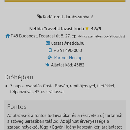
Korlátozott darabszámban!
Netida Travel Utazasi Iroda
4.8/5
1148 Budapest, Fogarasi út 5. 27. ép.
(Nincs személyes ügyfélfogadás)
utazas@netida.hu
+ 36 1 490-0010
Partner Honlap
Ajánlat kód: 45182
Dióhéjban
7 napos nyaralás Costa Braván, repülőjeggyel, illetékkel,
félpanzióval, 4*-os szállással
Fontos
Az utazásról a fontos tudnivalókat és a részvételi díj tartalmát
a szöveg leírásában találod. Az ajánlat érvényessége a
szabad helyektől függ • Egyéni igény kapcsán kérj árajánlatot