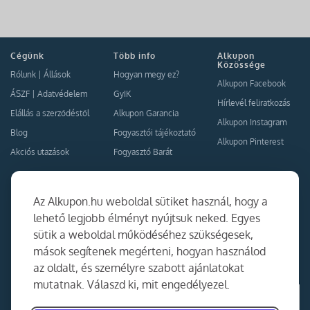
Cégünk
Több info
Alkupon
Közössége
Rólunk
|
Állások
Hogyan megy ez?
Alkupon Facebook
ÁSZF
|
Adatvédelem
GyIK
Hírlevél feliratkozás
Elállás a szerződéstől
Alkupon Garancia
Alkupon Instagram
Blog
Fogyasztói tájékoztató
Alkupon Pinterest
Akciós utazások
Fogyasztó Barát
Kapcsolat
Együttműködés
Az Alkupon.hu weboldal sütiket használ, hogy a
Kapcsolat
lehető legjobb élményt nyújtsuk neked. Egyes
sütik a weboldal működéséhez szükségesek,
Ajánlj nekünk!
mások segítenek megérteni, hogyan használod
Partner Belépés
az oldalt, és személyre szabott ajánlatokat
mutatnak. Válaszd ki, mit engedélyezel.