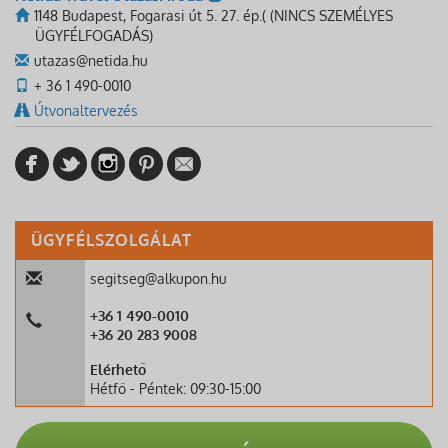
1148 Budapest, Fogarasi út 5. 27. ép.( (NINCS SZEMÉLYES
ÜGYFÉLFOGADÁS)
utazas@netida.hu
+ 36 1 490-0010
Útvonaltervezés
ÜGYFÉLSZOLGÁLAT
segitseg@alkupon.hu
+36 1 490-0010
+36 20 283 9008
Elérhető
Hétfő - Péntek: 09:30-15:00