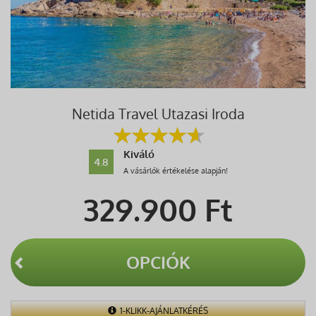
Netida Travel Utazasi Iroda
Kiváló
4.8
A vásárlók értékelése alapján!
329.900
Ft
OPCIÓK
1-KLIKK-AJÁNLATKÉRÉS