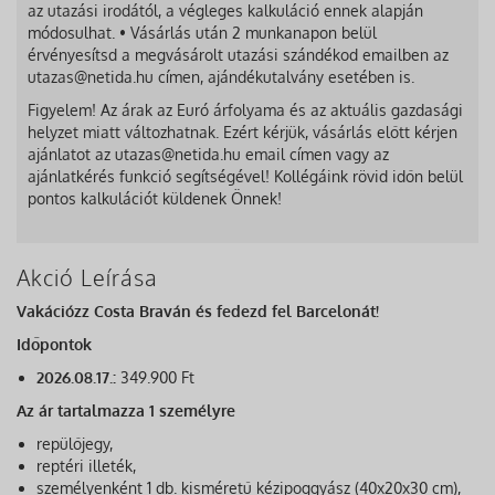
az utazási irodától, a végleges kalkuláció ennek alapján
módosulhat. • Vásárlás után 2 munkanapon belül
érvényesítsd a megvásárolt utazási szándékod emailben az
utazas@netida.hu címen, ajándékutalvány esetében is.
Figyelem! Az árak az Euró árfolyama és az aktuális gazdasági
helyzet miatt változhatnak. Ezért kérjük, vásárlás előtt kérjen
ajánlatot az utazas@netida.hu email címen vagy az
ajánlatkérés funkció segítségével! Kollégáink rövid időn belül
pontos kalkulációt küldenek Önnek!
Akció Leírása
Vakációzz Costa Braván és fedezd fel Barcelonát!
Időpontok
2026.08.17.:
349.900 Ft
Az ár tartalmazza 1 személyre
repülőjegy,
reptéri illeték,
személyenként 1 db. kisméretű kézipoggyász (40x20x30 cm),