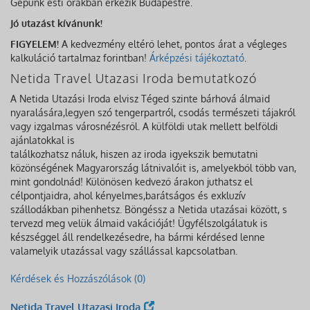
Gépünk esti órákban érkezik Budapestre.
Jó utazást kívánunk!
FIGYELEM!
A kedvezmény eltérő lehet, pontos árat a végleges
kalkuláció tartalmaz forintban!
Árképzési tájékoztató
.
Netida Travel Utazasi Iroda bemutatkozó
A Netida Utazási Iroda elvisz Téged szinte bárhová álmaid
nyaralására,legyen szó tengerpartról, csodás természeti tájakról
vagy izgalmas városnézésről. A külföldi utak mellett belföldi
ajánlatokkal is
találkozhatsz náluk, hiszen az iroda igyekszik bemutatni
közönségének Magyarország látnivalóit is, amelyekből több van,
mint gondolnád! Különösen kedvező árakon juthatsz el
célpontjaidra, ahol kényelmes,barátságos és exkluzív
szállodákban pihenhetsz. Böngéssz a Netida utazásai között, s
tervezd meg velük álmaid vakációját! Ügyfélszolgálatuk is
készséggel áll rendelkezésedre, ha bármi kérdésed lenne
valamelyik utazással vagy szállással kapcsolatban.
Kérdések és Hozzászólások (0)
Netida Travel Utazasi Iroda