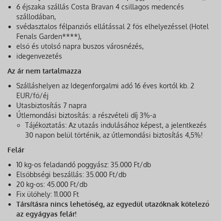
6 éjszaka szállás Costa Bravan 4 csillagos medencés
szállodában,
svédasztalos félpanziós ellátással 2 fős elhelyezéssel (Hotel
Fenals Garden****),
első és utolsó napra buszos városnézés,
idegenvezetés
Az ár nem tartalmazza
Szálláshelyen az Idegenforgalmi adó 16 éves kortól kb. 2
EUR/fő/éj
Utasbiztosítás 7 napra
Útlemondási biztosítás: a részvételi díj 3%-a
Tájékoztatás: Az utazás indulásához képest, a jelentkezés
30 napon belül történik, az útlemondási biztosítás 4,5%!
Felár
10 kg-os feladandó poggyász: 35.000 Ft/db
Elsőbbségi beszállás: 35.000 Ft/db
20 kg-os: 45.000 Ft/db
Fix ülőhely: 11.000 Ft
Társításra nincs lehetőség, az egyedül utazóknak kötelező
az egyágyas felár!