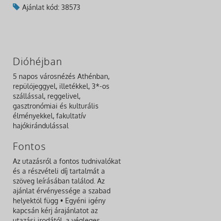
Ajánlat kód: 38573
Dióhéjban
5 napos városnézés Athénban,
repülőjeggyel, illetékkel, 3*-os
szállással, reggelivel,
gasztronómiai és kulturális
élményekkel, fakultatív
hajókirándulással
Fontos
Az utazásról a fontos tudnivalókat
és a részvételi díj tartalmát a
szöveg leírásában találod. Az
ajánlat érvényessége a szabad
helyektől függ • Egyéni igény
kapcsán kérj árajánlatot az
utazási irodától, a végleges