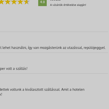
4.8
A vásárlók értékelése alapján!
l lehet használni, így van mozgásterünk az utazással, repülőjeggyel.
er volt a szállás!
ttek voltunk a kiválasztott szállással. Amit a hotelen
k!