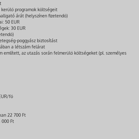
t
e kerülő programok költségeit
llgató árát (helyszínen fizetendő)
ai: 50 EUR
ségek: 30 EUR
etendő)
tegség-poggyász biztosítást
ában a létszám felárat
 említett, az utazás során felmerülő költségeket (pl. személyes
 EUR/fő
kan 22 700 Ft
 000 Ft