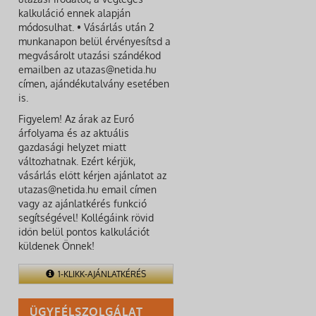
kalkuláció ennek alapján
módosulhat. • Vásárlás után 2
munkanapon belül érvényesítsd a
megvásárolt utazási szándékod
emailben az utazas@netida.hu
címen, ajándékutalvány esetében
is.
Figyelem! Az árak az Euró
árfolyama és az aktuális
gazdasági helyzet miatt
változhatnak. Ezért kérjük,
vásárlás előtt kérjen ajánlatot az
utazas@netida.hu email címen
vagy az ajánlatkérés funkció
segítségével! Kollégáink rövid
időn belül pontos kalkulációt
küldenek Önnek!
1-KLIKK-AJÁNLATKÉRÉS
ÜGYFÉLSZOLGÁLAT