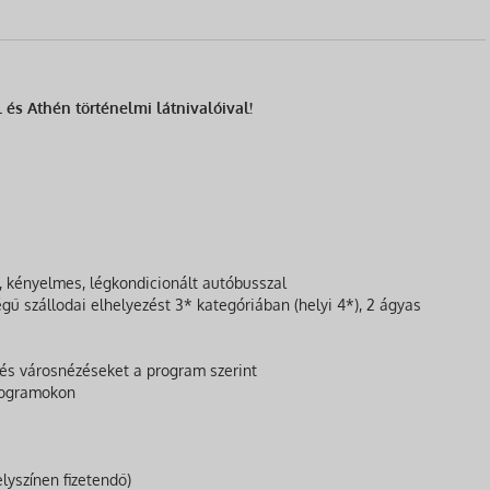
 és Athén történelmi látnivalóival!
ű, kényelmes, légkondicionált autóbusszal
gű szállodai elhelyezést 3* kategóriában (helyi 4*), 2 ágyas
 és városnézéseket a program szerint
rogramokon
lyszínen fizetendő)