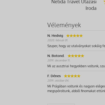
Netida Travel Utazasi
Iroda
Vélemények
N. Hedvig
2020. február 01.
Szuper, hogy az utalványokat sokáig fe
N. Botond.
2019. december 11.
Mi az ausztriai hegyekben voltunk, szup
F. Dénes
2019. október 04.
Mi Prágában voltunk és nagyon elégede
megspóroltunk, abból finomakat ettün