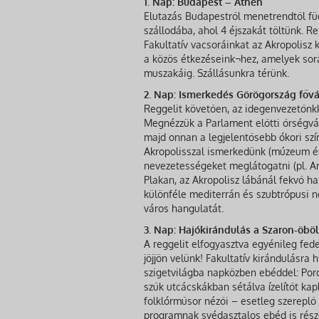
1. Nap: Budapest – Athén
Elutazás Budapestről menetrendtől fü
szállodába, ahol 4 éjszakát töltünk.
Fakultatív vacsoráinkat az Akropolisz 
a közös étkezéseink¬hez, amelyek sorá
muszakáig. Szállásunkra térünk.
2. Nap: Ismerkedés Görögország fővá
Reggelit követően, az idegenvezetőnk
Megnézzük a Parlament előtti őrségvál
majd onnan a legjelentősebb ókori szí
Akropolisszal ismerkedünk (múzeum és
nevezetességeket meglátogatni (pl. A
Plakan, az Akropolisz lábánál fekvő h
különféle mediterrán és szubtrópusi n
város hangulatát.
3. Nap: Hajókirándulás a Szaron-öböl 
A reggelit elfogyasztva egyénileg fede
jöjjön velünk! Fakultatív kirándulásra
szigetvilágba napközben ebéddel: Poro
szűk utcácskákban sétálva ízelítőt ka
folklórműsor nézői – esetleg szereplő 
programnak svédasztalos ebéd is rész