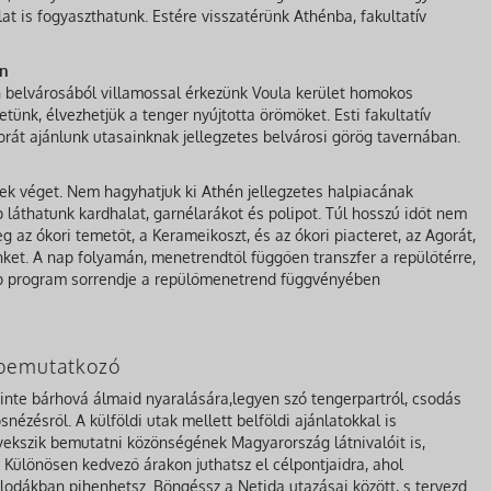
lat is fogyaszthatunk. Estére visszatérünk Athénba, fakultatív
án
n belvárosából villamossal érkezünk Voula kerület homokos
tünk, élvezhetjük a tenger nyújtotta örömöket. Esti fakultatív
orát ajánlunk utasainknak jellegzetes belvárosi görög tavernában.
k véget. Nem hagyhatjuk ki Athén jellegzetes halpiacának
láthatunk kardhalat, garnélarákot és polipot. Túl hosszú időt nem
 az ókori temetőt, a Kerameikoszt, és az ókori piacteret, az Agorát,
ket. A nap folyamán, menetrendtől függően transzfer a repülőtérre,
nap program sorrendje a repülőmenetrend függvényében
a bemutatkozó
zinte bárhová álmaid nyaralására,legyen szó tengerpartról, csodás
nézésről. A külföldi utak mellett belföldi ajánlatokkal is
gyekszik bemutatni közönségének Magyarország látnivalóit is,
Különösen kedvező árakon juthatsz el célpontjaidra, ahol
lodákban pihenhetsz. Böngéssz a Netida utazásai között, s tervezd