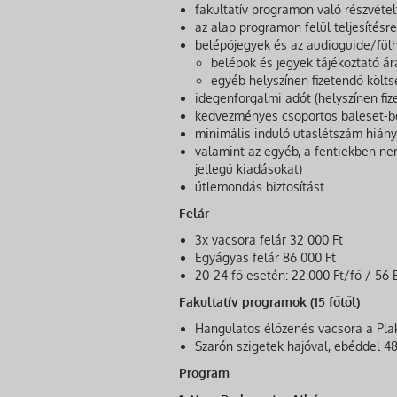
fakultatív programon való részvétel
az alap programon felül teljesítésr
belépőjegyek és az audioguide/fülha
belépők és jegyek tájékoztató ár
egyéb helyszínen fizetendő költ
idegenforgalmi adót (helyszínen fiz
kedvezményes csoportos baleset-be
minimális induló utaslétszám hiány
valamint az egyéb, a fentiekben nem
jellegű kiadásokat)
útlemondás biztosítást
Felár
3x vacsora felár 32 000 Ft
Egyágyas felár 86 000 Ft
20-24 fő esetén: 22.000 Ft/fő / 56
Fakultatív programok (15 főtől)
Hangulatos élőzenés vacsora a Pla
Szarón szigetek hajóval, ebéddel 48
Program