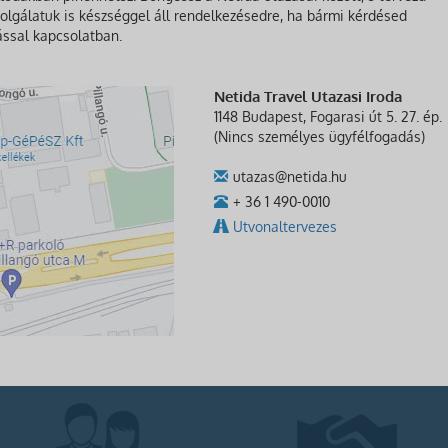
olgálatuk is készséggel áll rendelkezésedre, ha bármi kérdésed
ással kapcsolatban.
Netida Travel Utazasi Iroda
1148 Budapest, Fogarasi út 5. 27. ép.
(Nincs személyes ügyfélfogadás)
utazas@netida.hu
+ 36 1 490-0010
Utvonaltervezes