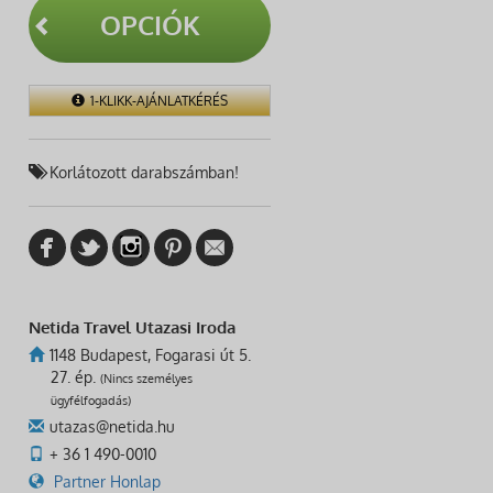
OPCIÓK
1-KLIKK-AJÁNLATKÉRÉS
Korlátozott darabszámban!
Netida Travel Utazasi Iroda
1148 Budapest, Fogarasi út 5.
27. ép.
(Nincs személyes
ügyfélfogadás)
utazas@netida.hu
+ 36 1 490-0010
Partner Honlap