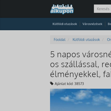
|
|
Külföldi utazások
Városnézések
Be
Főoldal
Külföldi utazások
Or
5 napos városné
os szállással, r
élményekkel, fa
Ajánlat kód: 38573