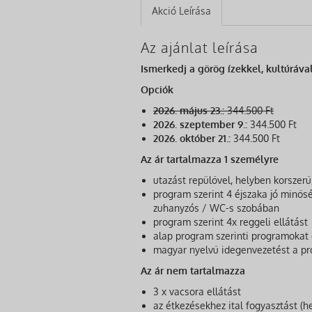
Akció Leírása
Az ajánlat leírása
Ismerkedj a görög ízekkel, kultúrával
Opciók
2026. május 23.:
344.500 Ft
2026. szeptember 9.:
344.500 Ft
2026. október 21.:
344.500 Ft
Az ár tartalmazza 1 személyre
utazást repülővel, helyben korszer
program szerint 4 éjszaka jó minősé
zuhanyzós / WC-s szobában
program szerint 4x reggeli ellátást
alap program szerinti programokat
magyar nyelvű idegenvezetést a p
Az ár nem tartalmazza
3 x vacsora ellátást
az étkezésekhez ital fogyasztást (he