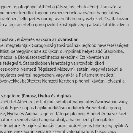
ggően repülőgéppel Athénba (átszállás lehetősége). Transzfer a
 Repülőmenetrendtől függően ismerkedünk az óváros hangulatával.
közelében, jellegzetes görög tavernában fogyasztjuk el. Csatlakozzon
n a legismertebb görög ízeket kóstoljuk végig a tzatzikitől kezdve a
rosával, élőzenés vacsora az óvárosban
kel megtekintjük Görögország fővárosának legfőbb nevezetességeit.
tást, bemegyünk az első újkori olimpiának helyet adó Stadionba,
nházba, a Dionüszosz-színházba érkezünk. Ezt követően az
 fellegvár). Szabadidőben lehetőség van további ókori
resz-domb, Nemzeti Régészeti Múzeum), sétálni vagy vásárolni a
angulatos óvárosi negyedben, vagy akár a Parlament melletti,
övényekkel beültetett Nemzeti Kertben pihenni, kávézni, élvezni a
szigeteire (Porosz, Hydra és Aigina)
zheti fel Athén rejtett titkait, sétálhat hangulatos óvárosában vagy
 hívjuk: Egész napos hajókirándulásra indulunk Pireuszból a görög
sz, Hydra és Aigina szigeteit látogatjuk meg. A hófehér házak közti
phatunk a szigetvilág hangulatából, a hajón pedig hangulatos
– lehetünk. A hajókirándulás során fürdőzésre is lehetőség nyílik. A
e, amelynek során kedvünk szerint válogathatunk húsos vagy