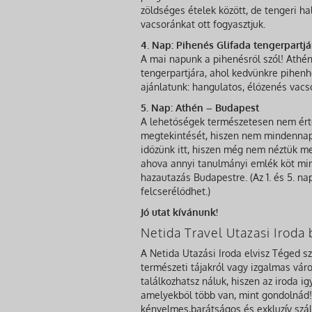
zöldséges ételek között, de tengeri ha
vacsoránkat ott fogyasztjuk.
4. Nap: Pihenés Glifada tengerpartj
A mai napunk a pihenésről szól! Athé
tengerpartjára, ahol kedvünkre pihenhe
ajánlatunk: hangulatos, élőzenés vacs
5. Nap: Athén – Budapest
A lehetőségek természetesen nem érte
megtekintését, hiszen nem mindennap 
időzünk itt, hiszen még nem néztük meg
ahova annyi tanulmányi emlék köt min
hazautazás Budapestre. (Az 1. és 5. 
felcserélődhet.)
Jó utat kívánunk!
Netida Travel Utazasi Irod
A Netida Utazási Iroda elvisz Téged s
természeti tájakról vagy izgalmas város
találkozhatsz náluk, hiszen az iroda i
amelyekből több van, mint gondolnád! 
kényelmes,barátságos és exkluzív szál