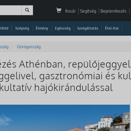
Kosár
Segítség
Bejelentkezés
|
|
|
|
|
|
|
lföld
Szépség
Élmény
Egészség
Szolgáltatás
Étel-Ital
szág
Görögország
zés Athénban, repülőjeggyel, 
eggelivel, gasztronómiai és kul
kultatív hajókirándulással