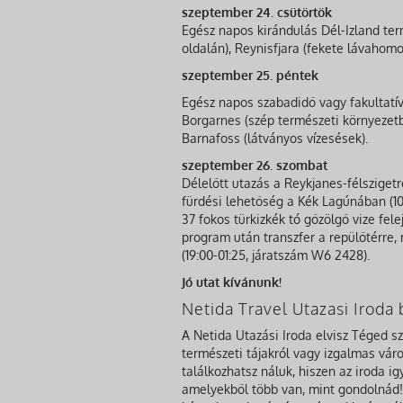
szeptember 24. csütörtök
Egész napos kirándulás Dél-Izland term
oldalán), Reynisfjara (fekete lávahomok
szeptember 25. péntek
Egész napos szabadidő vagy fakultatív 
Borgarnes (szép természeti környezetb
Barnafoss (látványos vízesések).
szeptember 26. szombat
Délelőtt utazás a Reykjanes-félszigetre
fürdési lehetőség a Kék Lagúnában (100
37 fokos türkizkék tó gőzölgő vize fel
program után transzfer a repülőtérre,
(19:00-01:25, járatszám W6 2428).
Jó utat kívánunk!
Netida Travel Utazasi Irod
A Netida Utazási Iroda elvisz Téged s
természeti tájakról vagy izgalmas város
találkozhatsz náluk, hiszen az iroda i
amelyekből több van, mint gondolnád! 