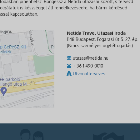
lodákban pihenhetsz. Böngéssz a Netida utazásai között, s tervezd
olgálatuk is készséggel áll rendelkezésedre, ha bármi kérdésed
ással kapcsolatban.
Netida Travel Utazasi Iroda
1148 Budapest, Fogarasi út 5. 27. ép.
(Nincs személyes ügyfélfogadás)
utazas@netida.hu
+ 36 1 490-0010
Utvonaltervezes