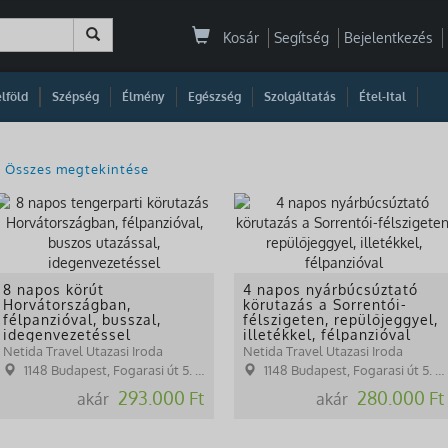
Kosár
Segítség
Bejelentkezés
|
|
|
|
|
|
|
lföld
Szépség
Élmény
Egészség
Szolgáltatás
Étel-Ital
Összes megtekintése
8 napos körút
4 napos nyárbúcsúztató
Horvátországban,
körutazás a Sorrentói-
félpanzióval, busszal,
félszigeten, repülőjeggyel,
idegenvezetéssel
illetékkel, félpanzióval
Netida Travel Utazasi Iroda
Netida Travel Utazasi Iroda
1148 Budapest, Fogarasi út 5. 27. ép.( (NINCS SZEMÉLYES ÜGYFÉLFOGADÁS)
1148 Budapest, Fogarasi út 5. 27. ép.( (NINCS SZEMÉLYES ÜGYFÉLFOGADÁS)
293.000 Ft
280.000 Ft
akár
akár