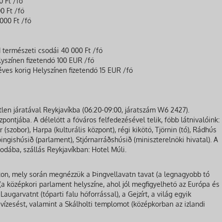
0 Ft /fő
0 Ft /fő
000 Ft /fő
d természeti csodái 40 000 Ft /fő
lyszínen fizetendő 100 EUR /fő
éves korig Helyszínen fizetendő 15 EUR /fő
tlen járatával Reykjavíkba (06:20-09:00, járatszám W6 2427).
pontjába. A délelőtt a főváros felfedezésével telik, főbb látnivalóink:
(szobor), Harpa (kulturális központ), régi kikötő, Tjörnin (tó), Rádhús
þingishúsið (parlament), Stjórnarráðshúsið (miniszterelnöki hivatal). A
lodába, szállás Reykjavíkban: Hotel Múli.
ton, mely során megnézzük a Þingvellavatn tavat (a legnagyobb tó
 (a középkori parlament helyszíne, ahol jól megfigyelhető az Európa és
augarvatnt (tóparti falu hőforrással), a Gejzírt, a világ egyik
vízesést, valamint a Skálholti templomot (középkorban az izlandi