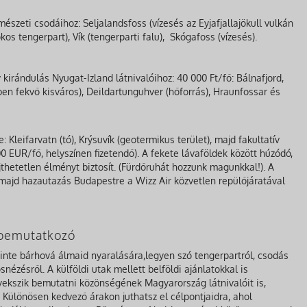
észeti csodáihoz: Seljalandsfoss (vízesés az Eyjafjallajökull vulkán
os tengerpart), Vík (tengerparti falu), Skógafoss (vízesés).
kirándulás Nyugat-Izland látnivalóihoz: 40 000 Ft/fő: Bálnafjord,
en fekvő kisváros), Deildartunguhver (hőforrás), Hraunfossar és
: Kleifarvatn (tó), Krýsuvík (geotermikus terület), majd fakultatív
 EUR/fő, helyszínen fizetendő). A fekete lávaföldek között húzódó,
ejthetetlen élményt biztosít. (Fürdőruhát hozzunk magunkkal!). A
 majd hazautazás Budapestre a Wizz Air közvetlen repülőjáratával
a bemutatkozó
zinte bárhová álmaid nyaralására,legyen szó tengerpartról, csodás
nézésről. A külföldi utak mellett belföldi ajánlatokkal is
gyekszik bemutatni közönségének Magyarország látnivalóit is,
Különösen kedvező árakon juthatsz el célpontjaidra, ahol