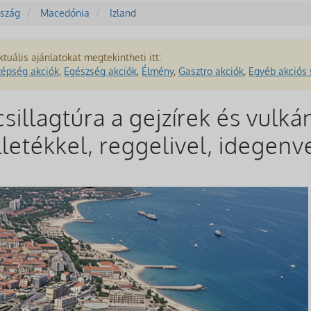
szág
Macedónia
Izland
ktuális ajánlatokat megtekintheti itt:
zépség akciók
,
Egészség akciók
,
Élmény
,
Gasztro akciók
,
Egyéb akciós 
csillagtúra a gejzírek és vulká
lletékkel, reggelivel, idegenv