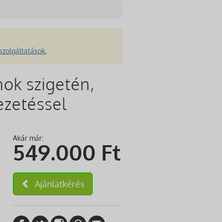
szolgáltatások
,
nok szigetén,
ezetéssel
Akár már:
549.000
Ft
Ajánlatkérés