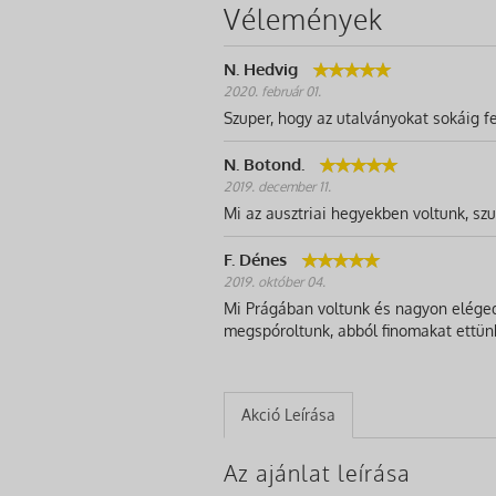
Vélemények
N. Hedvig
2020. február 01.
Szuper, hogy az utalványokat sokáig fe
N. Botond.
2019. december 11.
Mi az ausztriai hegyekben voltunk, szup
F. Dénes
2019. október 04.
Mi Prágában voltunk és nagyon elégede
megspóroltunk, abból finomakat ettün
Akció Leírása
Az ajánlat leírása