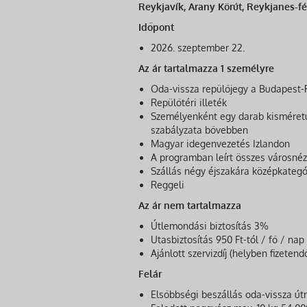
Reykjavík, Arany Körút, Reykjanes-fé
Időpont
2026. szeptember 22.
Az ár tartalmazza 1 személyre
Oda-vissza repülőjegy a Budapest-R
Repülőtéri illeték
Személyenként egy darab kisméretű
szabályzata bővebben
Magyar idegenvezetés Izlandon
A programban leírt összes városnézé
Szállás négy éjszakára középkateg
Reggeli
Az ár nem tartalmazza
Útlemondási biztosítás 3%
Utasbiztosítás 950 Ft-tól / fő / nap
Ajánlott szervizdíj (helyben fizetend
Felár
Elsőbbségi beszállás oda-vissza útr