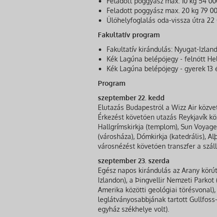
Feladott poggyász max. 10 kg 54 00
Feladott poggyász max. 20 kg 79 00
Ülőhelyfoglalás oda-vissza útra 22 
Fakultatív program
Fakultatív kirándulás: Nyugat-Izlan
Kék Lagúna belépőjegy - felnőtt He
Kék Lagúna belépőjegy - gyerek 13 
Program
szeptember 22. kedd
Elutazás Budapestről a Wizz Air közve
Érkezést követően utazás Reykjavík köz
Hallgrímskirkja (templom), Sun Voyager 
(városháza), Dómkirkja (katedrális), Al
városnézést követően transzfer a szál
szeptember 23. szerda
Egész napos kirándulás az Arany körú
Izlandon), a Þingvellir Nemzeti Parkot
Amerika közötti geológiai törésvonal), L
leglátványosabbjának tartott Gullfoss-
egyház székhelye volt).