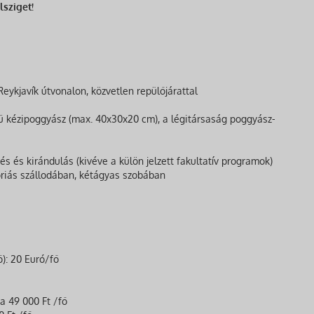
lsziget!
eykjavík útvonalon, közvetlen repülőjárattal
 kézipoggyász (max. 40x30x20 cm), a légitársaság poggyász-
s és kirándulás (kivéve a külön jelzett fakultatív programok)
óriás szállodában, kétágyas szobában
ő): 20 Euró/fő
a 49 000 Ft /fő