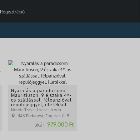
Regisztráció
Nyaralás a paradicsomi
Mauritiuson, 9 éjszaka 4*-
os szállással, félpanzióval,
repülőjeggyel, illetékkel
Netida Travel Utazasi Iroda
1148 Budapest, Fogarasi út 5. 27. ép.( (NINCS SZEMÉLYES ÜGYFÉLFOGADÁS)
979.000 Ft
akár