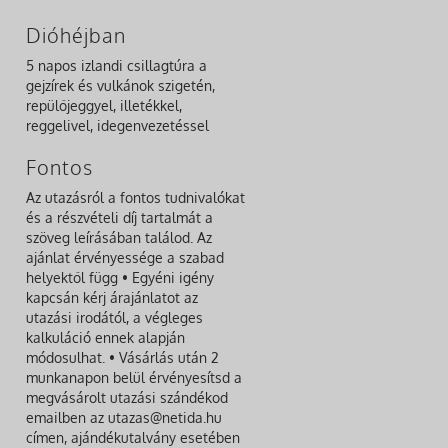
Dióhéjban
5 napos izlandi csillagtúra a
gejzírek és vulkánok szigetén,
repülőjeggyel, illetékkel,
reggelivel, idegenvezetéssel
Fontos
Az utazásról a fontos tudnivalókat
és a részvételi díj tartalmát a
szöveg leírásában találod. Az
ajánlat érvényessége a szabad
helyektől függ • Egyéni igény
kapcsán kérj árajánlatot az
utazási irodától, a végleges
kalkuláció ennek alapján
módosulhat. • Vásárlás után 2
munkanapon belül érvényesítsd a
megvásárolt utazási szándékod
emailben az utazas@netida.hu
címen, ajándékutalvány esetében