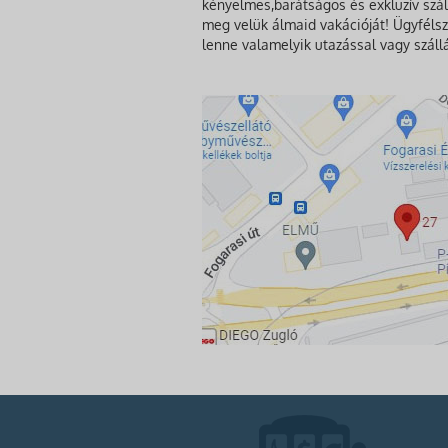
kényelmes,barátságos és exkluzív szál
meg velük álmaid vakációját! Ügyfélsz
lenne valamelyik utazással vagy száll