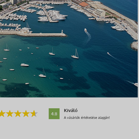
Kiváló
4.8
A vásárlók értékelése alapján!