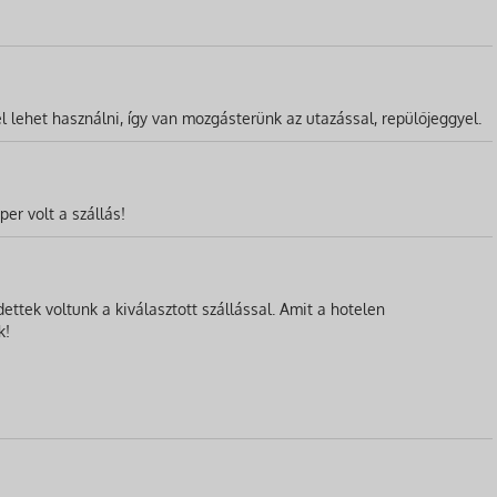
l lehet használni, így van mozgásterünk az utazással, repülőjeggyel.
er volt a szállás!
ttek voltunk a kiválasztott szállással. Amit a hotelen
k!