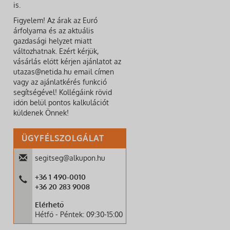
is.
Figyelem! Az árak az Euró
árfolyama és az aktuális
gazdasági helyzet miatt
változhatnak. Ezért kérjük,
vásárlás előtt kérjen ajánlatot az
utazas@netida.hu email címen
vagy az ajánlatkérés funkció
segítségével! Kollégáink rövid
időn belül pontos kalkulációt
küldenek Önnek!
ÜGYFÉLSZOLGÁLAT
segitseg@alkupon.hu
+36 1 490-0010
+36 20 283 9008
Elérhető
Hétfő - Péntek: 09:30-15:00