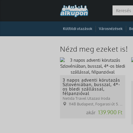
|
|
Külföldi utazások
Városnézések
Be
Nézd meg ezeket is!
3 napos adventi körutazás
Szlovéniában, busszal, 4*-
os bledi szállással,
félpanzióval
Netida Travel Utazasi Iroda
1148 Budapest, Fogarasi út 5. 27. ép.( (NINCS SZEMÉLYES ÜGYFÉLFOGADÁS)
139.900 Ft
akár