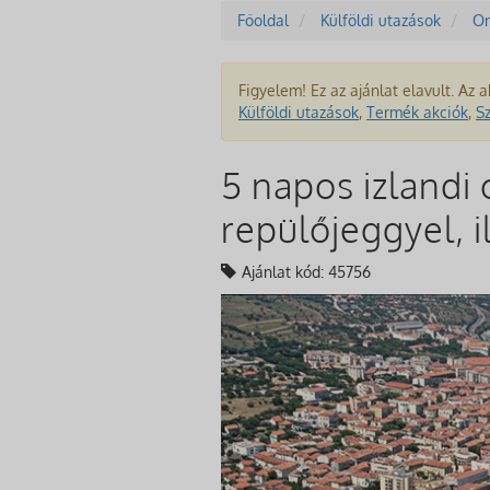
Főoldal
Külföldi utazások
Or
Figyelem! Ez az ajánlat elavult. Az a
Külföldi utazások
,
Termék akciók
,
S
5 napos izlandi 
repülőjeggyel, i
Ajánlat kód: 45756