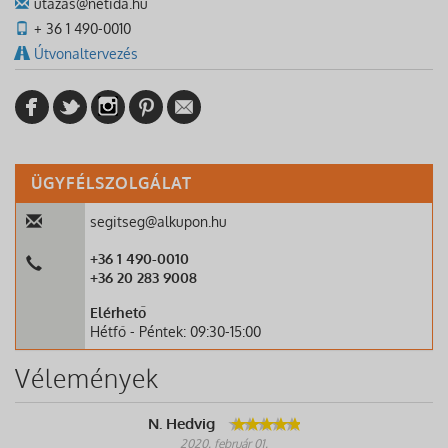
utazas@netida.hu
+ 36 1 490-0010
Útvonaltervezés
ÜGYFÉLSZOLGÁLAT
segitseg@alkupon.hu
+36 1 490-0010
+36 20 283 9008
Elérhető
Hétfő - Péntek: 09:30-15:00
Vélemények
N. Hedvig
2020. február 01.