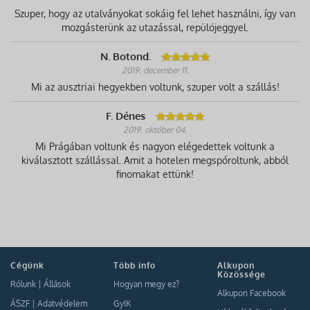
Szuper, hogy az utalványokat sokáig fel lehet használni, így van
mozgásterünk az utazással, repülőjeggyel.
N. Botond.
2019. december 11.
Mi az ausztriai hegyekben voltunk, szuper volt a szállás!
F. Dénes
2019. október 04.
Mi Prágában voltunk és nagyon elégedettek voltunk a
kiválasztott szállással. Amit a hotelen megspóroltunk, abból
finomakat ettünk!
Cégünk
Több info
Alkupon
Közössége
Rólunk
|
Állások
Hogyan megy ez?
Alkupon Facebook
ÁSZF
|
Adatvédelem
GyIK