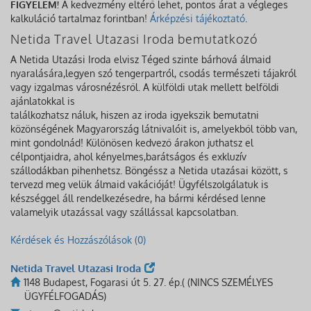
FIGYELEM!
A kedvezmény eltérő lehet, pontos árat a végleges
kalkuláció tartalmaz forintban!
Árképzési tájékoztató
.
Netida Travel Utazasi Iroda bemutatkozó
A Netida Utazási Iroda elvisz Téged szinte bárhová álmaid
nyaralására,legyen szó tengerpartról, csodás természeti tájakról
vagy izgalmas városnézésről. A külföldi utak mellett belföldi
ajánlatokkal is
találkozhatsz náluk, hiszen az iroda igyekszik bemutatni
közönségének Magyarország látnivalóit is, amelyekből több van,
mint gondolnád! Különösen kedvező árakon juthatsz el
célpontjaidra, ahol kényelmes,barátságos és exkluzív
szállodákban pihenhetsz. Böngéssz a Netida utazásai között, s
tervezd meg velük álmaid vakációját! Ügyfélszolgálatuk is
készséggel áll rendelkezésedre, ha bármi kérdésed lenne
valamelyik utazással vagy szállással kapcsolatban.
Kérdések és Hozzászólások (0)
Netida Travel Utazasi Iroda
1148 Budapest, Fogarasi út 5. 27. ép.( (NINCS SZEMÉLYES
ÜGYFÉLFOGADÁS)