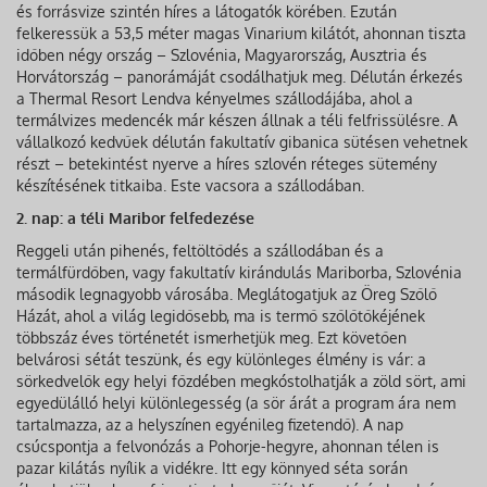
és forrásvize szintén híres a látogatók körében. Ezután
felkeressük a 53,5 méter magas Vinarium kilátót, ahonnan tiszta
időben négy ország – Szlovénia, Magyarország, Ausztria és
Horvátország – panorámáját csodálhatjuk meg. Délután érkezés
a Thermal Resort Lendva kényelmes szállodájába, ahol a
termálvizes medencék már készen állnak a téli felfrissülésre. A
vállalkozó kedvűek délután fakultatív gibanica sütésen vehetnek
részt – betekintést nyerve a híres szlovén réteges sütemény
készítésének titkaiba. Este vacsora a szállodában.
2. nap: a téli Maribor felfedezése
Reggeli után pihenés, feltöltődés a szállodában és a
termálfürdőben, vagy fakultatív kirándulás Mariborba, Szlovénia
második legnagyobb városába. Meglátogatjuk az Öreg Szőlő
Házát, ahol a világ legidősebb, ma is termő szőlőtőkéjének
többszáz éves történetét ismerhetjük meg. Ezt követően
belvárosi sétát teszünk, és egy különleges élmény is vár: a
sörkedvelők egy helyi főzdében megkóstolhatják a zöld sört, ami
egyedülálló helyi különlegesség (a sör árát a program ára nem
tartalmazza, az a helyszínen egyénileg fizetendő). A nap
csúcspontja a felvonózás a Pohorje-hegyre, ahonnan télen is
pazar kilátás nyílik a vidékre. Itt egy könnyed séta során