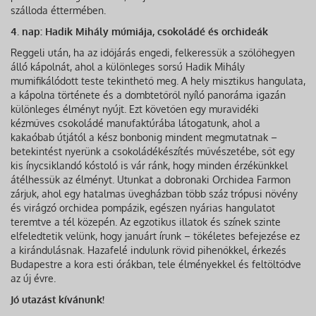
szálloda éttermében.
4. nap: Hadik Mihály múmiája, csokoládé és orchideák
Reggeli után, ha az időjárás engedi, felkeressük a szőlőhegyen
álló kápolnát, ahol a különleges sorsú Hadik Mihály
mumifikálódott teste tekinthető meg. A hely misztikus hangulata,
a kápolna története és a dombtetőről nyíló panoráma igazán
különleges élményt nyújt. Ezt követően egy muravidéki
kézműves csokoládé manufaktúrába látogatunk, ahol a
kakaóbab útjától a kész bonbonig mindent megmutatnak –
betekintést nyerünk a csokoládékészítés művészetébe, sőt egy
kis ínycsiklandó kóstoló is vár ránk, hogy minden érzékünkkel
átélhessük az élményt. Utunkat a dobronaki Orchidea Farmon
zárjuk, ahol egy hatalmas üvegházban több száz trópusi növény
és virágzó orchidea pompázik, egészen nyárias hangulatot
teremtve a tél közepén. Az egzotikus illatok és színek szinte
elfeledtetik velünk, hogy januárt írunk – tökéletes befejezése ez
a kirándulásnak. Hazafelé indulunk rövid pihenőkkel, érkezés
Budapestre a kora esti órákban, tele élményekkel és feltöltődve
az új évre.
Jó utazást kívánunk!