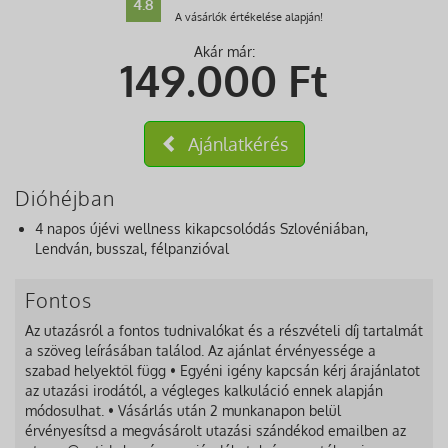
4.8
A vásárlók értékelése alapján!
Akár már:
149.000
Ft
Ajánlatkérés
Dióhéjban
4 napos újévi wellness kikapcsolódás Szlovéniában,
Lendván, busszal, félpanzióval
Fontos
Az utazásról a fontos tudnivalókat és a részvételi díj tartalmát
a szöveg leírásában találod. Az ajánlat érvényessége a
szabad helyektől függ • Egyéni igény kapcsán kérj árajánlatot
az utazási irodától, a végleges kalkuláció ennek alapján
módosulhat. • Vásárlás után 2 munkanapon belül
érvényesítsd a megvásárolt utazási szándékod emailben az