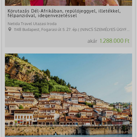
Körutazás Dél-Afrikában, repülőjeggyel, illetékkel,
félpanzióval, idegenvezetéssel
Netida Travel Utazasi Iroda
1148 Budapest, Fogarasi út 5. 27. ép.( (NINCS SZEMÉLYES ÜGYFÉLFOGADÁS)
1.288.000 Ft
akár