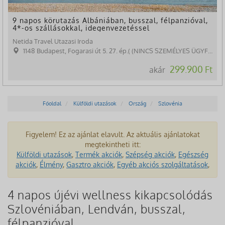
9 napos körutazás Albániában, busszal, félpanzióval,
4*-os szállásokkal, idegenvezetéssel
Netida Travel Utazasi Iroda
1148 Budapest, Fogarasi út 5. 27. ép.( (NINCS SZEMÉLYES ÜGYFÉLFOGADÁS)
299.900 Ft
akár
Főoldal
Külföldi utazások
Ország
Szlovénia
Figyelem! Ez az ajánlat elavult. Az aktuális ajánlatokat
megtekintheti itt:
Külföldi utazások
,
Termék akciók
,
Szépség akciók
,
Egészség
akciók
,
Élmény
,
Gasztro akciók
,
Egyéb akciós szolgáltatások
,
4 napos újévi wellness kikapcsolódás
Szlovéniában, Lendván, busszal,
félpanzióval