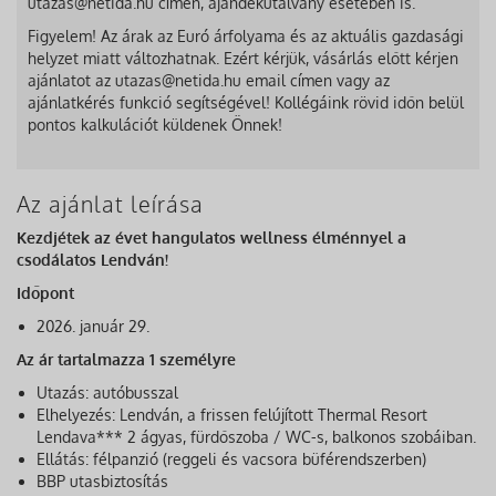
utazas@netida.hu címen, ajándékutalvány esetében is.
Figyelem! Az árak az Euró árfolyama és az aktuális gazdasági
helyzet miatt változhatnak. Ezért kérjük, vásárlás előtt kérjen
ajánlatot az utazas@netida.hu email címen vagy az
ajánlatkérés funkció segítségével! Kollégáink rövid időn belül
pontos kalkulációt küldenek Önnek!
Az ajánlat leírása
Kezdjétek az évet hangulatos wellness élménnyel a
csodálatos Lendván!
Időpont
2026. január 29.
Az ár tartalmazza 1 személyre
Utazás: autóbusszal
Elhelyezés: Lendván, a frissen felújított Thermal Resort
Lendava*** 2 ágyas, fürdőszoba / WC-s, balkonos szobáiban.
Ellátás: félpanzió (reggeli és vacsora büférendszerben)
BBP utasbiztosítás