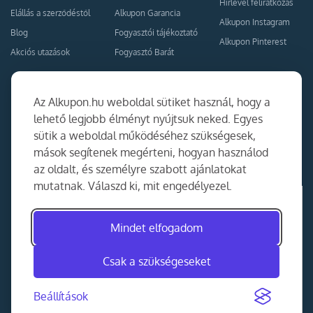
Hírlevél feliratkozás
Elállás a szerződéstől
Alkupon Garancia
Alkupon Instagram
Blog
Fogyasztói tájékoztató
Alkupon Pinterest
Akciós utazások
Fogyasztó Barát
Kapcsolat
Együttműködés
Az Alkupon.hu weboldal sütiket használ, hogy a
Kapcsolat
lehető legjobb élményt nyújtsuk neked. Egyes
sütik a weboldal működéséhez szükségesek,
Ajánlj nekünk!
mások segítenek megérteni, hogyan használod
Partner Belépés
az oldalt, és személyre szabott ajánlatokat
mutatnak. Válaszd ki, mit engedélyezel.
Mindet elfogadom
Csak a szükségeseket
Beállítások