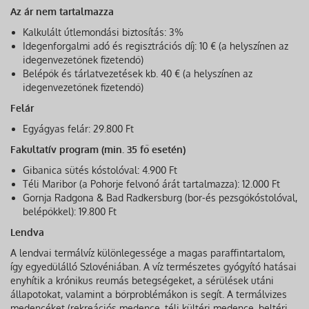
Az ár nem tartalmazza
Kalkulált útlemondási biztosítás: 3%
Idegenforgalmi adó és regisztrációs díj: 10 € (a helyszínen az
idegenvezetőnek fizetendő)
Belépők és tárlatvezetések kb. 40 € (a helyszínen az
idegenvezetőnek fizetendő)
Felár
Egyágyas felár: 29.800 Ft
Fakultatív program (min. 35 fő esetén)
Gibanica sütés kóstolóval: 4.900 Ft
Téli Maribor (a Pohorje felvonó árát tartalmazza): 12.000 Ft
Gornja Radgona & Bad Radkersburg (bor-és pezsgőkóstolóval,
belépőkkel): 19.800 Ft
Lendva
A lendvai termálvíz különlegessége a magas paraffintartalom,
így egyedülálló Szlovéniában. A víz természetes gyógyító hatásai
enyhítik a krónikus reumás betegségeket, a sérülések utáni
állapotokat, valamint a bőrproblémákon is segít. A termálvizes
medencéket (rekreációs medence, téli kültéri medence, beltéri