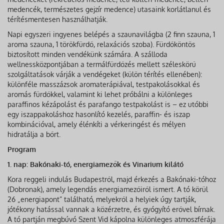
medencék, természetes gejzír medence) utasaink korlátlanul és
térítésmentesen használhatják.
Napi egyszeri ingyenes belépés a szaunavilágba (2 finn szauna, 1
aroma szauna, 1 törökfürdő, relaxációs szoba). Fürdőköntös
biztosított minden vendékünk számára. A szálloda
wellnessközpontjában a termálfürdőzés mellett széleskörű
szolgáltatások várják a vendégeket (külön térítés ellenében):
különféle masszázsok aromaterápiával, testpakolásokkal és
aromás fürdőkkel, valamint ki lehet próbálni a különleges
paraffinos kézápolást és parafango testpakolást is – ez utóbbi
egy iszappakoláshoz hasonlító kezelés, paraffin- és iszap
kombinációval, amely élénkíti a vérkeringést és mélyen
hidratálja a bőrt.
Program
1. nap: Bakónaki-tó, energiamezők és Vinarium kilátó
Kora reggeli indulás Budapestről, majd érkezés a Bakónaki-tóhoz
(Dobronak), amely legendás energiamezőiről ismert. A tó körül
26 „energiapont” található, melyekről a helyiek úgy tartják,
jótékony hatással vannak a közérzetre, és gyógyító erővel bírnak.
A tó partján megbúvó Szent Vid kápolna különleges atmoszférája