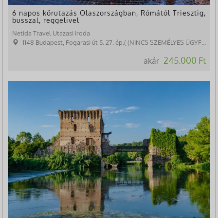
6 napos körutazás Olaszországban, Rómától Triesztig,
busszal, reggelivel
Netida Travel Utazasi Iroda
1148 Budapest, Fogarasi út 5. 27. ép.( (NINCS SZEMÉLYES ÜGYFÉLFOGADÁS)
245.000 Ft
akár