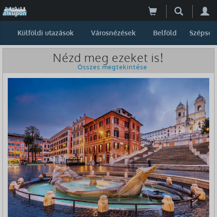
Külföldi utazások
Városnézések
Belföld
Szépség
Nézd meg ezeket is!
Összes megtekintése