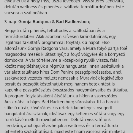
élvezhetjük a hegy friss, tiszta levegőjét. Visszatérés Lendvára,
délután wellness és pihenés a szálloda termálfürdőjében. Este
vacsora a szállodában.
3. nap: Gornja Radgona & Bad Radkersburg
Reggeli után pihenés, feltöltődés a szállodában és a
termálfürdőben. Akik azonban szívesen kirándulnának, egy
izgalmas fakultatív programmal folytatjuk a napot. Első
állomásunk Gornja Radgona vára, amely a Mura folyó partja fölé
magasodva mesés kilátást nyújt a folyó völgyére és a környező
dombokra. A vár történelme a középkorig nyúlik vissza, falai
között megidézhetjük a régmúlt hangulatát. Innen lesétálunk a
vár alatt található híres Dom Penine pezsgőpincészetbe, ahol
szakavatott vezetés mellett nemcsak a Muravidék legkiválóbb
borait és pezsgőit kóstolhatjuk meg, hanem betekintést is
kapunk a pezsgőkészítés évszázados hagyományaiba és titkaiba.
A program folytatásaként átsétálunk a hídon a szomszédos
Ausztriába, a bájos Bad Radkersburg városkába. Itt a barokk
stílusú utcák, kávézók és kis üzletek különleges, nyugodt
hangulatot árasztanak, ideálisak egy kellemes sétára vagy egy
forró kávé melletti rövid pihenőre. Délután visszatérünk
Lendvára, ahol újra élvezhetjük a wellness és a termálfürdő
pihentető szolgáltatásait, majd este finom vacsora vár minket a