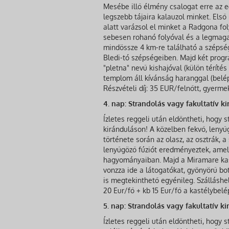
Mesébe illő élmény csalogat erre az e
legszebb tájaira kalauzol minket. Első
alatt varázsol el minket a Radgona fo
sebesen rohanó folyóval és a legmaga
mindössze 4 km-re található a szépsé
Bledi-tó szépségeiben. Majd két progr
"pletna" nevű kishajóval (külön térítés
templom áll kívánság haranggal (belép
Részvételi díj: 35 EUR/felnőtt, gyerme
4. nap: Strandolás vagy fakultatív ki
Ízletes reggeli után eldöntheti, hogy s
kiránduláson! A közelben fekvő, lenyű
története során az olasz, az osztrák, 
lenyűgöző fúziót eredményeztek, amel
hagyományaiban. Majd a Miramare kast
vonzza ide a látogatókat, gyönyörű bo
is megtekinthető egyénileg. Szálláshel
20 Eur/fő + kb 15 Eur/fő a kastélybel
5. nap: Strandolás vagy fakultatív kir
Ízletes reggeli után eldöntheti, hogy