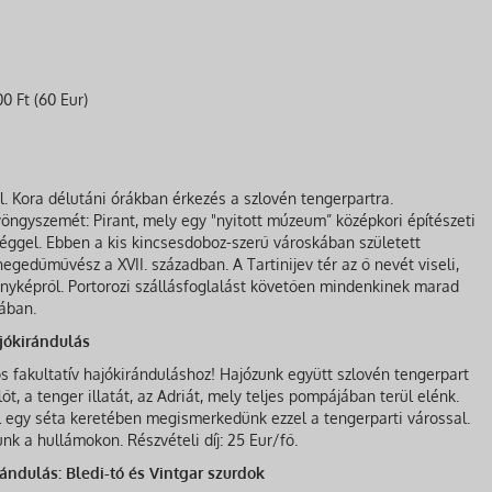
0 Ft (60 Eur)
l. Kora délutáni órákban érkezés a szlovén tengerpartra.
öngyszemét: Pirant, mely egy "nyitott múzeum” középkori építészeti
éggel. Ebben a kis kincsesdoboz-szerű városkában született
egedűművész a XVII. században. A Tartinijev tér az ő nevét viseli,
nyképről. Portorozi szállásfoglalást követően mindenkinek marad
ában.
ajókirándulás
 fakultatív hajókiránduláshoz! Hajózunk együtt szlovén tengerpart
őt, a tenger illatát, az Adriát, mely teljes pompájában terül elénk.
l egy séta keretében megismerkedünk ezzel a tengerparti várossal.
nk a hullámokon. Részvételi díj: 25 Eur/fő.
rándulás: Bledi-tó és Vintgar szurdok