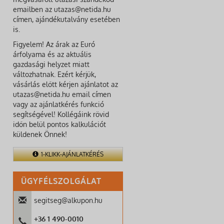
emailben az utazas@netida.hu
címen, ajándékutalvány esetében
is.
Figyelem! Az árak az Euró
árfolyama és az aktuális
gazdasági helyzet miatt
változhatnak. Ezért kérjük,
vásárlás előtt kérjen ajánlatot az
utazas@netida.hu email címen
vagy az ajánlatkérés funkció
segítségével! Kollégáink rövid
időn belül pontos kalkulációt
küldenek Önnek!
1-KLIKK-AJÁNLATKÉRÉS
ÜGYFÉLSZOLGÁLAT
segitseg@alkupon.hu
+36 1 490-0010