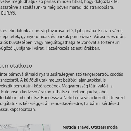
övetve megtudhatjuk só párlás minden titkát, hogy dolgozták fel
Visszatérve a szállásunkra még bőven marad idő strandolásra.
0 EUR/fő.
 és elindulunk az ország fővárosa felé, Ljubljanába. Ez az a város,
ós épületek, gyönyörű hidak és parkok pompáznak. Városnézés után,
ivalók bűvöletében, vagy meglátogathatja felvonóval a történelmi
nyűgöző Ljubljana-i várat. Hazaérkezés az esti órákban.
a bemutatkozó
zinte bárhová álmaid nyaralására,legyen szó tengerpartról, csodás
nézésről. A külföldi utak mellett belföldi ajánlatokkal is
gyekszik bemutatni közönségének Magyarország látnivalóit is,
Különösen kedvező árakon juthatsz el célpontjaidra, ahol
lodákban pihenhetsz. Böngéssz a Netida utazásai között, s tervezd
olgálatuk is készséggel áll rendelkezésedre, ha bármi kérdésed
ással kapcsolatban.
Netida Travel Utazasi Iroda