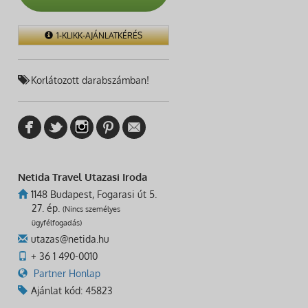
1-KLIKK-AJÁNLATKÉRÉS
Korlátozott darabszámban!
Netida Travel Utazasi Iroda
1148 Budapest, Fogarasi út 5.
27. ép.
(Nincs személyes
ügyfélfogadás)
utazas@netida.hu
+ 36 1 490-0010
Partner Honlap
Ajánlat kód: 45823