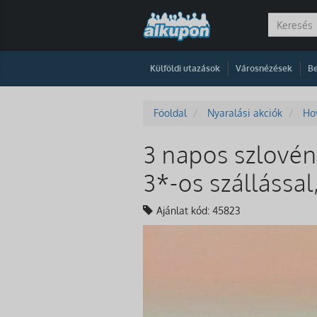
|
|
Külföldi utazások
Városnézések
Be
Főoldal
Nyaralási akciók
Ho
3 napos szlovéni
3*-os szállássa
Ajánlat kód: 45823