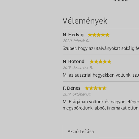
Vélemények
N. Hedvig
2020. február 01.
Szuper, hogy az utalványokat sokáig fe
N. Botond.
2019. december 11.
Mi az ausztriai hegyekben voltunk, szup
F. Dénes
2019. október 04.
Mi Prágában voltunk és nagyon elégede
megspóroltunk, abból finomakat ettün
Akció Leírása