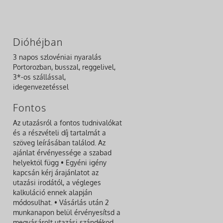
Dióhéjban
3 napos szlovéniai nyaralás
Portorozban, busszal, reggelivel,
3*-os szállással,
idegenvezetéssel
Fontos
Az utazásról a fontos tudnivalókat
és a részvételi díj tartalmát a
szöveg leírásában találod. Az
ajánlat érvényessége a szabad
helyektől függ • Egyéni igény
kapcsán kérj árajánlatot az
utazási irodától, a végleges
kalkuláció ennek alapján
módosulhat. • Vásárlás után 2
munkanapon belül érvényesítsd a
megvásárolt utazási szándékod