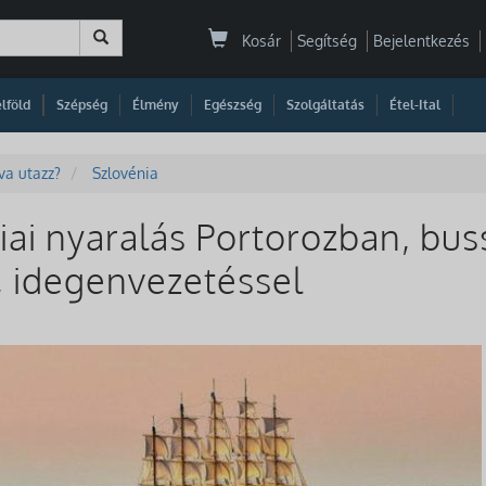
Kosár
Segítség
Bejelentkezés
|
|
|
|
|
|
|
lföld
Szépség
Élmény
Egészség
Szolgáltatás
Étel-Ital
va utazz?
Szlovénia
ai nyaralás Portorozban, buss
l, idegenvezetéssel