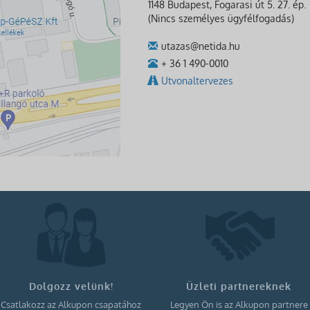
1148 Budapest, Fogarasi út 5. 27. ép.
(Nincs személyes ügyfélfogadás)
utazas@netida.hu
+ 36 1 490-0010
Utvonaltervezes
Dolgozz velünk!
Üzleti partnereknek
Csatlakozz az Alkupon csapatához
Legyen Ön is az Alkupon partnere