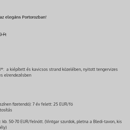
 az elegáns Portorozban!
0 Ft
 3*: a kiépített és kavicsos strand közelében, nyitott tengervizes
es elrendezésben
színen fizetendő): 7 év felett: 25 EUR/fő
tosítás
: kb. 50-70 EUR/felnőtt. (Vintgar szurdok, pletna a Bledi-tavon, kis
ély)