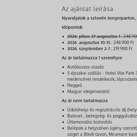
Az ajánlat leírása
Nyaraljatok a szlovén tengerparton,
Időpontok
2026. július 27-augusztus 1.:
248.90
2026. augusztus 10-15.:
248.900 Ft
2026. szeptember 2-7.:
219.900 Ft
Az ár tartalmazza 1 személyre
Autóbuszos utazás
5 éjszakai szállás - Hotel Vile Park
medencével rendelkezik, lépcsőzet
Reggeli
Magyar idegenvezető
Az ár nem tartalmazza
Üdülőhelyi és regisztrációs díj (hely
Baleset-, betegség- és poggyászbiz
Útlemondási biztosítás
Belépők a helyszínen (igény szerint)
sziget a Bledi-tavon, Miramare kast