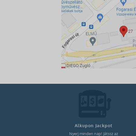
Alkupon Jackpot
Nyerj minden nap! Játssz az