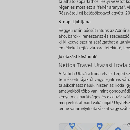
található sópárlathoz. Helyi vezetőt k
régen és most ezt a "fehér aranyat". 
Részvételi díj belépőjeggyel együtt: 2
6. nap: Ljubljana
Reggeli után búcsút intünk az Adriának
ahol barokk, reneszánsz és szecesszi
ki-ki kedve szerint sétálgathat a látn
emlékeket rejtő, városra letekintő, le
Jó utazást kívánunk!
Netida Travel Utazasi Irod
A Netida Utazási Iroda elvisz Téged s
természeti tájakról vagy izgalmas város
találkozhatsz náluk, hiszen az iroda i
amelyekből több van, mint gondolnád! 
kényelmes,barátságos és exkluzív szál
meg velük álmaid vakációját! Ügyfélsz
lenne valamelyik utazással vagy száll