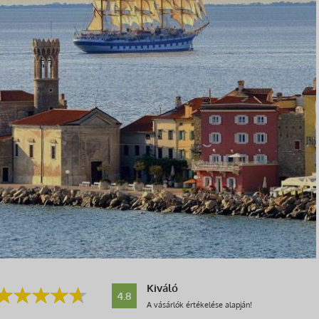
Kiváló
4.8
A vásárlók értékelése alapján!