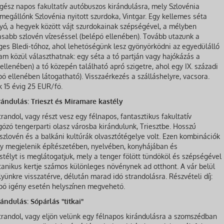
gész napos fakultatív autóbuszos kirándulásra, mely Szlovénia
 megállónk Szlovénia nyitott szurdoka, Vintgar. Egy kellemes séta
lyó, a hegyek között vájt szurdokainak szépségével, a mélyben
sabb szlovén vízeséssel (belépő ellenében). Tovább utazunk a
ges Bledi-tóhoz, ahol lehetőségünk lesz gyönyörködni az egyedülálló
am közül választhatnak: egy séta a tó partján vagy hajókázás a
 ellenében) a tó közepén található apró szigetre, ahol egy IX. századi
ő ellenében látogatható). Visszaérkezés a szálláshelyre, vacsora.
k 15 évig 25 EUR/fő.
rándulás: Trieszt és Miramare kastély
trandol, vagy részt vesz egy félnapos, fantasztikus fakultatív
gőző tengerparti olasz városba kirándulunk, Triesztbe. Hosszú
a szlovén és a balkáni kultúrák olvasztótégelye volt. Ezen kombinációk
y megjelenik építészetében, nyelvében, konyhájában és
élyt is meglátogatjuk, mely a tenger fölött tündököl és szépségével
tanikus kertje számos különleges növénynek ad otthont. A vár belül
yünkre visszatérve, délután marad idő strandolásra. Részvételi díj:
épő igény esetén helyszínen megvehető.
ándulás: Sópárlás "titkai"
 strandol, vagy eljön velünk egy félnapos kirándulásra a szomszédban