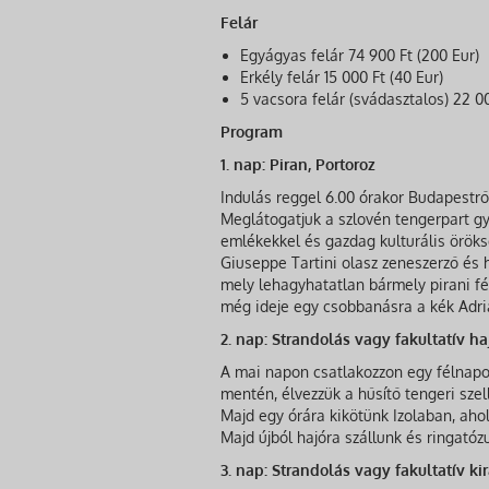
Felár
Egyágyas felár 74 900 Ft (200 Eur)
Erkély felár 15 000 Ft (40 Eur)
5 vacsora felár (svádasztalos) 22 00
Program
1. nap: Piran, Portoroz
Indulás reggel 6.00 órakor Budapestrő
Meglátogatjuk a szlovén tengerpart gy
emlékekkel és gazdag kulturális öröks
Giuseppe Tartini olasz zeneszerző és h
mely lehagyhatatlan bármely pirani fé
még ideje egy csobbanásra a kék Adri
2. nap: Strandolás vagy fakultatív h
A mai napon csatlakozzon egy félnapos
mentén, élvezzük a hűsítő tengeri szell
Majd egy órára kikötünk Izolaban, aho
Majd újból hajóra szállunk és ringatózu
3. nap: Strandolás vagy fakultatív ki