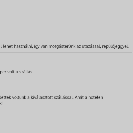
l lehet használni, így van mozgásterünk az utazással, repülőjeggyel.
er volt a szállás!
ttek voltunk a kiválasztott szállással. Amit a hotelen
k!