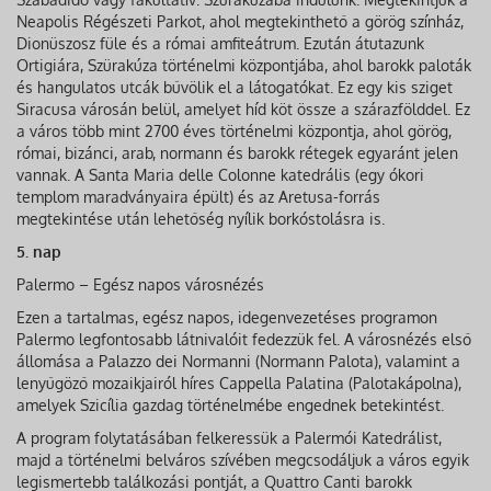
Neapolis Régészeti Parkot, ahol megtekinthető a görög színház,
Dionüszosz füle és a római amfiteátrum. Ezután átutazunk
Ortigiára, Szürakúza történelmi központjába, ahol barokk paloták
és hangulatos utcák bűvölik el a látogatókat. Ez egy kis sziget
Siracusa városán belül, amelyet híd köt össze a szárazfölddel. Ez
a város több mint 2700 éves történelmi központja, ahol görög,
római, bizánci, arab, normann és barokk rétegek egyaránt jelen
vannak. A Santa Maria delle Colonne katedrális (egy ókori
templom maradványaira épült) és az Aretusa-forrás
megtekintése után lehetőség nyílik borkóstolásra is.
5. nap
Palermo – Egész napos városnézés
Ezen a tartalmas, egész napos, idegenvezetéses programon
Palermo legfontosabb látnivalóit fedezzük fel. A városnézés első
állomása a Palazzo dei Normanni (Normann Palota), valamint a
lenyűgöző mozaikjairól híres Cappella Palatina (Palotakápolna),
amelyek Szicília gazdag történelmébe engednek betekintést.
A program folytatásában felkeressük a Palermói Katedrálist,
majd a történelmi belváros szívében megcsodáljuk a város egyik
legismertebb találkozási pontját, a Quattro Canti barokk