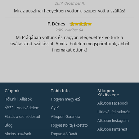
2019. december 11.
Mi az ausztriai hegyekben voltunk, szuper volt a szállás!
F. Dénes
2019. október 04.
Mi Prágában voltunk és nagyon elégedettek voltunk a
kiválasztott szállással. Amit a hotelen megspóroltunk, abból
finomakat ettünk!
Cégünk
Több info
Alkupon
Közössége
Rólunk
|
Állások
Hogyan megy ez?
Alkupon Facebook
ÁSZF
|
Adatvédelem
GyIK
Hírlevél feliratkozás
Elállás a szerződéstől
Alkupon Garancia
Alkupon Instagram
Blog
Fogyasztói tájékoztató
Alkupon Pinterest
Akciós utazások
Fogyasztó Barát