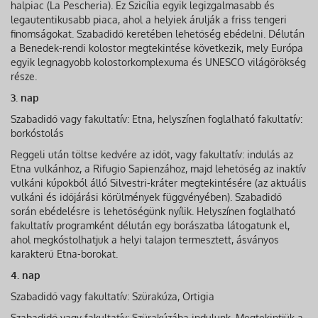
halpiac (La Pescheria). Ez Szicília egyik legizgalmasabb és
legautentikusabb piaca, ahol a helyiek árulják a friss tengeri
finomságokat. Szabadidő keretében lehetőség ebédelni. Délután
a Benedek-rendi kolostor megtekintése következik, mely Európa
egyik legnagyobb kolostorkomplexuma és UNESCO világörökség
része.
3. nap
Szabadidő vagy fakultatív: Etna, helyszínen foglalható fakultatív:
borkóstolás
Reggeli után töltse kedvére az időt, vagy fakultatív: indulás az
Etna vulkánhoz, a Rifugio Sapienzához, majd lehetőség az inaktív
vulkáni kúpokból álló Silvestri-kráter megtekintésére (az aktuális
vulkáni és időjárási körülmények függvényében). Szabadidő
során ebédelésre is lehetőségünk nyílik. Helyszínen foglalható
fakultatív programként délután egy borászatba látogatunk el,
ahol megkóstolhatjuk a helyi talajon termesztett, ásványos
karakterű Etna-borokat.
4. nap
Szabadidő vagy fakultatív: Szürakúza, Ortigia
Szabadidő vagy fakultatív: Szürakúzába indulunk. Megtekintjük a