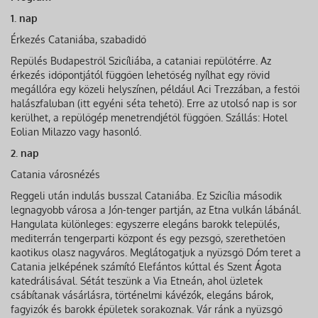
1. nap
Érkezés Cataniába, szabadidő
Repülés Budapestről Szicíliába, a cataniai repülőtérre. Az
érkezés időpontjától függően lehetőség nyílhat egy rövid
megállóra egy közeli helyszínen, például Aci Trezzában, a festői
halászfaluban (itt egyéni séta tehető). Erre az utolsó nap is sor
kerülhet, a repülőgép menetrendjétől függően. Szállás: Hotel
Eolian Milazzo vagy hasonló.
2. nap
Catania városnézés
Reggeli után indulás busszal Cataniába. Ez Szicília második
legnagyobb városa a Jón-tenger partján, az Etna vulkán lábánál.
Hangulata különleges: egyszerre elegáns barokk település,
mediterrán tengerparti központ és egy pezsgő, szerethetően
kaotikus olasz nagyváros. Meglátogatjuk a nyüzsgő Dóm teret a
Catania jelképének számító Elefántos kúttal és Szent Ágota
katedrálisával. Sétát teszünk a Via Etneán, ahol üzletek
csábítanak vásárlásra, történelmi kávézók, elegáns bárok,
fagyizók és barokk épületek sorakoznak. Vár ránk a nyüzsgő