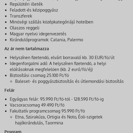
Repülőtéri illeték
Feladott-és kézipoggyász
Transzferek
Minőségi szállás középkategóriájú hotelben
Olaszos reggeli
Magyar nyelvű idegenvezetés
Kirándulóprogramok: Catania, Palermo
Az ár nem tartalmazza
Helyszínen fizetendő, elvárt borravaló kb. 30 EUR/fő/út
Idegenforgalmi adó: A helyszínen fizetendő, a helyi
előírásoknak megfelelően (kb. 2 euró/fő/éj)
Biztosítási csomag 25.100 Ft/fő
Baleset- és poggyászbiztosítás és útlemondási biztosítás
Felár
Egyágyas felár: 95.990 Ft/fő-től - 128.590 Ft/fő-ig
Vacsoracsomag 49.490 Ft/fő
Fakultatív programcsomag 95.990 Ft/fő
Etna, Szürakúza, Ortigia és Noto, Éoli-szigetek
hajókirándulás, Taormina
Program