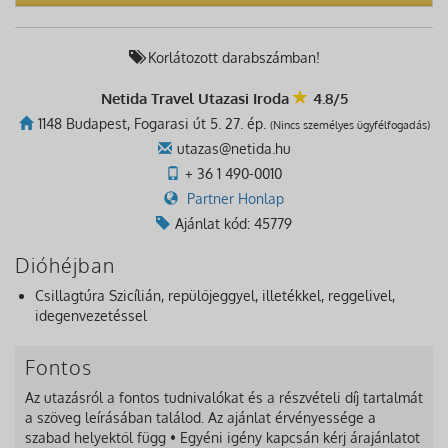
Korlátozott darabszámban!
Netida Travel Utazasi Iroda
4.8/5
1148 Budapest, Fogarasi út 5. 27. ép.
(Nincs személyes ügyfélfogadás)
utazas@netida.hu
+ 36 1 490-0010
Partner Honlap
Ajánlat kód: 45779
Dióhéjban
Csillagtúra Szicílián, repülőjeggyel, illetékkel, reggelivel,
idegenvezetéssel
Fontos
Az utazásról a fontos tudnivalókat és a részvételi díj tartalmát
a szöveg leírásában találod. Az ajánlat érvényessége a
szabad helyektől függ • Egyéni igény kapcsán kérj árajánlatot