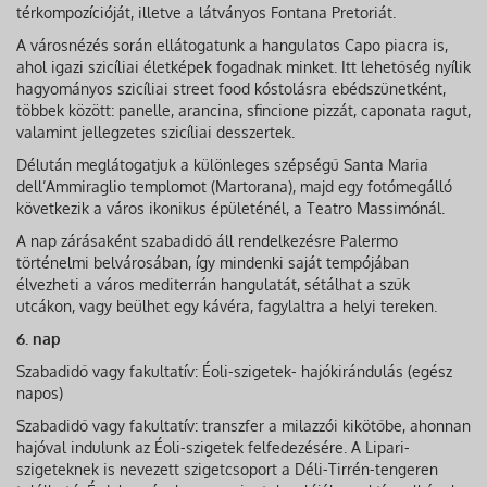
térkompozícióját, illetve a látványos Fontana Pretoriát.
A városnézés során ellátogatunk a hangulatos Capo piacra is,
ahol igazi szicíliai életképek fogadnak minket. Itt lehetőség nyílik
hagyományos szicíliai street food kóstolásra ebédszünetként,
többek között: panelle, arancina, sfincione pizzát, caponata ragut,
valamint jellegzetes szicíliai desszertek.
Délután meglátogatjuk a különleges szépségű Santa Maria
dell’Ammiraglio templomot (Martorana), majd egy fotómegálló
következik a város ikonikus épületénél, a Teatro Massimónál.
A nap zárásaként szabadidő áll rendelkezésre Palermo
történelmi belvárosában, így mindenki saját tempójában
élvezheti a város mediterrán hangulatát, sétálhat a szűk
utcákon, vagy beülhet egy kávéra, fagylaltra a helyi tereken.
6. nap
Szabadidő vagy fakultatív: Éoli-szigetek- hajókirándulás (egész
napos)
Szabadidő vagy fakultatív: transzfer a milazzói kikötőbe, ahonnan
hajóval indulunk az Éoli-szigetek felfedezésére. A Lipari-
szigeteknek is nevezett szigetcsoport a Déli-Tirrén-tengeren