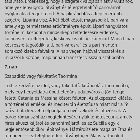
található. Érdekesség, hogy a szigetek valójában aktív vulkánok,
amelyek lenyűgöző látványt és lélegzetelállító panorámát
nyújtanak a tenger fölött. A hajókirándulás a legismertebb
szigetre, Liparira visz. A két öböl között magasodik Lipari vára,
amely egy természetes erődítményre épült. Lipari hangulatos
történelmi központja mindenképp felfedezésre érdemes,
különösen a jellegzetes, keskeny kis utcácskái miatt Maga Lipari
két részre tagolódik: a „Lipari városra” és a part mentén
sorakozó kisebb falvakra. A nap végén hajóval visszatérés a
milazzói kikötőbe, majd onnan transzfer vissza a szállodába.
7. nap
Szabadidő vagy fakultatív: Taormina
Töltse kedvére az időt, vagy fakultatív kirándulás Taorminába,
mely egy hegyoldalra épült elegáns üdülőváros a Jón-tenger
felett, Catania és Messina között félúton. Az elképesztő kilátás,
a történelmi emlékei és mediterrán életstílusa miatt már a 19.
század óta kedvelt célpontja a művészeknek és utazóknak. A
görög-római színház megtekintésére nyílik lehetőségünk, amely
híres akusztikájáról és panorámájáról, és ez Szicília egyik
legjelentősebb ókori építménye. Háttérdíszlete maga az Etna és
a tenger — ez felejthetetlen látványt ígér. Ma is tartanak itt