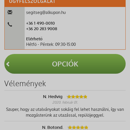
ÜGYFÉLSZOLGÁLAT
segitseg@alkupon.hu
+36 1 490-0010
+36 20 283 9008
Elérhető
Hétfő - Péntek: 09:30-15:00
OPCIÓK
Vélemények
N. Hedvig
2020. február 01.
Szuper, hogy az utalványokat sokáig fel lehet használni, így van
mozgásterünk az utazással, repülőjeggyel.
N. Botond.