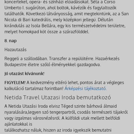
koncerteket, opera- és színházi előadásokat. Séta a Corso
Umberto I. sugárúton, ahol boltok, kávézók és fagylaltozók
találhatók. Következő látványosság, amit megtekintünk, az a San
Nicola di Bari katedrális, mely középkori jellegű. Délután
kirándulás az Isola Bellára, egy kis természetvédelmi területre,
melyet homokpad köt össze a szárazfölddel.
8. nap
Hazautazás
Reggeli a szállodában. Transzfer a repülőtérre. Hazaérkezés
Budapestre életre szóló élményekkel gazdagodva.
Jó utazást kívánunk!
FIGYELEM!
A kedvezmény eltérő lehet, pontos árat a végleges
kalkuláció tartalmaz forintban!
Árképzési tájékoztató
.
Netida Travel Utazasi Iroda bemutatkozó
A Netida Utazási Iroda elvisz Téged szinte bárhová álmaid
nyaralására,legyen szó tengerpartról, csodás természeti tájakról
vagy izgalmas városnézésről. A külföldi utak mellett belföldi
ajánlatokkal is
találkozhatsz náluk, hiszen az iroda igyekszik bemutatni