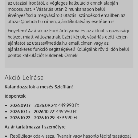
az utazási irodától, a végleges kalkuláció ennek alapján
módosulhat. • Vásárlás után 2 munkanapon belül
érvényesítsd a megvásárolt utazási szándékod emailben az
utazas@netida.hu címen, ajándékutalvány esetében is.
Figyelem! Az árak az Euró árfolyama és az aktuális gazdasági
helyzet miatt változhatnak. Ezért kérjük, vásárlás előtt kérjen
ajánlatot az utazas@netida.hu email címen vagy az
ajánlatkérés funkció segítségével! Kollégáink rövid időn belül
pontos kalkulációt küldenek Önnek!
Akció Leírása
Kalandozzatok a mesés Szicílián!
Időpontok
2026.09.17 - 2026.09.24:
449.990 Ft
2026.10.15 - 2026.10.22:
449.990 Ft
2026.10.22 - 2026.10.29:
439.990 Ft
Az ár tartalmazza 1 személyre
Repülőjegy oda-vissza, Ryanair vagy hasonló légitársasággal