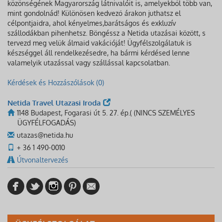
közönségének Magyarország látnivalóit is, amelyekből több van,
mint gondolnád! Különösen kedvező árakon juthatsz el
célpontjaidra, ahol kényelmes,barátságos és exkluzív
szállodákban pihenhetsz. Böngéssz a Netida utazásai között, s
tervezd meg velük álmaid vakációját! Ügyfélszolgálatuk is
készséggel áll rendelkezésedre, ha bármi kérdésed lenne
valamelyik utazással vagy szállással kapcsolatban.
Kérdések és Hozzászólások (0)
Netida Travel Utazasi Iroda
1148 Budapest, Fogarasi út 5. 27. ép.( (NINCS SZEMÉLYES
ÜGYFÉLFOGADÁS)
utazas@netida.hu
+ 36 1 490-0010
Útvonaltervezés