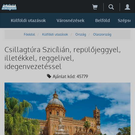
Külföldi utazások
Városnézések
Belföld
Szépség
Főoldal
Külföldi utazások
Ország
Olaszország
Csillagtúra Szicílián, repülőjeggyel,
illetékkel, reggelivel,
idegenvezetéssel
Ajánlat kód: 45779