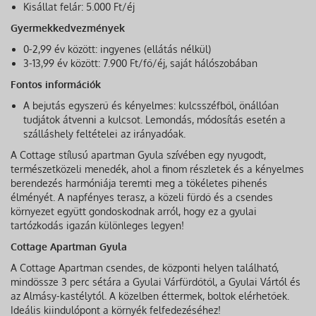
Kisállat felár: 5.000 Ft/éj
Gyermekkedvezmények
0-2,99 év között: ingyenes (ellátás nélkül)
3-13,99 év között: 7.900 Ft/fő/éj, saját hálószobában
Fontos információk
A bejutás egyszerű és kényelmes: kulcsszéfből, önállóan
tudjátok átvenni a kulcsot. Lemondás, módosítás esetén a
szálláshely feltételei az irányadóak.
A Cottage stílusú apartman Gyula szívében egy nyugodt,
természetközeli menedék, ahol a finom részletek és a kényelmes
berendezés harmóniája teremti meg a tökéletes pihenés
élményét. A napfényes terasz, a közeli fürdő és a csendes
környezet együtt gondoskodnak arról, hogy ez a gyulai
tartózkodás igazán különleges legyen!
Cottage Apartman Gyula
A Cottage Apartman csendes, de központi helyen található,
mindössze 3 perc sétára a Gyulai Várfürdőtől, a Gyulai Vártól és
az Almásy-kastélytól. A közelben éttermek, boltok elérhetőek.
Ideális kiindulópont a környék felfedezéséhez!