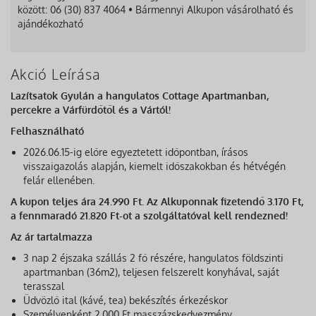
között: 06 (30) 837 4064 • Bármennyi Alkupon vásárolható és
ajándékozható
Akció Leírása
Lazítsatok Gyulán a hangulatos Cottage Apartmanban,
percekre a Várfürdőtől és a Vártól!
Felhasználható
2026.06.15-ig előre egyeztetett időpontban, írásos
visszaigazolás alapján, kiemelt időszakokban és hétvégén
felár ellenében.
A kupon teljes ára 24.990 Ft. Az Alkuponnak fizetendő 3.170 Ft,
a fennmaradó 21.820 Ft-ot a szolgáltatóval kell rendezned!
Az ár tartalmazza
3 nap 2 éjszaka szállás 2 fő részére, hangulatos földszinti
apartmanban (36m2), teljesen felszerelt konyhával, saját
terasszal
Üdvözlő ital (kávé, tea) bekészítés érkezéskor
Személyenként 2.000 Ft masszázskedvezmény