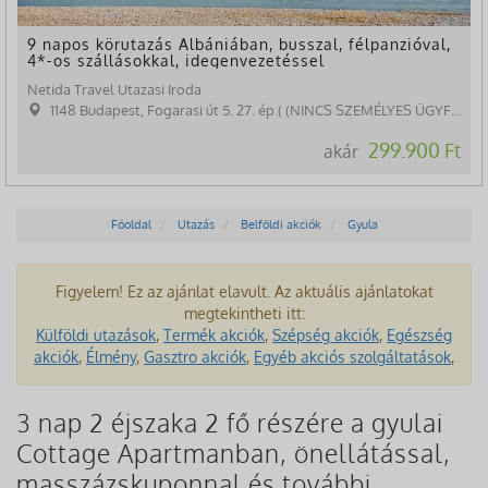
9 napos körutazás Albániában, busszal, félpanzióval,
4*-os szállásokkal, idegenvezetéssel
Netida Travel Utazasi Iroda
1148 Budapest, Fogarasi út 5. 27. ép.( (NINCS SZEMÉLYES ÜGYFÉLFOGADÁS)
299.900 Ft
akár
Főoldal
Utazás
Belföldi akciók
Gyula
Figyelem! Ez az ajánlat elavult. Az aktuális ajánlatokat
megtekintheti itt:
Külföldi utazások
,
Termék akciók
,
Szépség akciók
,
Egészség
akciók
,
Élmény
,
Gasztro akciók
,
Egyéb akciós szolgáltatások
,
3 nap 2 éjszaka 2 fő részére a gyulai
Cottage Apartmanban, önellátással,
masszázskuponnal és további