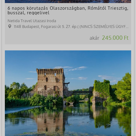
6 napos körutazás Olaszországban, Rómától Triesztig,
busszal, reggelivel
Netida Travel Utazasi Iroda
1148 Budapest, Fogarasi út 5. 27. ép.( (NINCS SZEMÉLYES ÜGYFÉLFOGADÁS)
245.000 Ft
akár