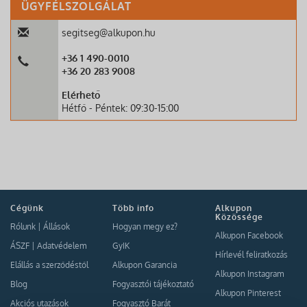
ÜGYFÉLSZOLGÁLAT
segitseg@alkupon.hu
+36 1 490-0010
+36 20 283 9008
Elérhető
Hétfő - Péntek: 09:30-15:00
Cégünk
Több info
Alkupon
Közössége
Rólunk
|
Állások
Hogyan megy ez?
Alkupon Facebook
ÁSZF
|
Adatvédelem
GyIK
Hírlevél feliratkozás
Elállás a szerződéstől
Alkupon Garancia
Alkupon Instagram
Blog
Fogyasztói tájékoztató
Alkupon Pinterest
Akciós utazások
Fogyasztó Barát