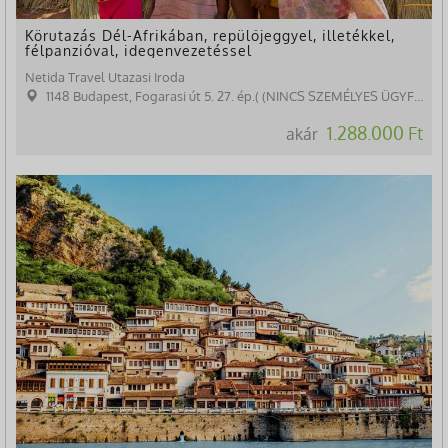
Körutazás Dél-Afrikában, repülőjeggyel, illetékkel,
félpanzióval, idegenvezetéssel
Netida Travel Utazasi Iroda
1148 Budapest, Fogarasi út 5. 27. ép.( (NINCS SZEMÉLYES ÜGYFÉLFOGADÁS)
1.288.000 Ft
akár