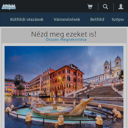
Külföldi utazások
Városnézések
Belföld
Szépség
Nézd meg ezeket is!
Összes megtekintése