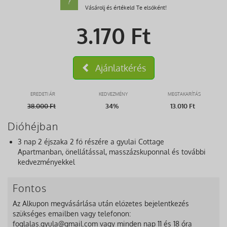
?
Vásárolj és értékeld Te elsőként!
3.170
Ft
Ajánlatkérés
EREDETI ÁR
KEDVEZMÉNY
MEGTAKARÍTÁS
38.000
Ft
34%
13.010 Ft
Dióhéjban
3 nap 2 éjszaka 2 fő részére a gyulai Cottage
Apartmanban, önellátással, masszázskuponnal és további
kedvezményekkel
Fontos
Az Alkupon megvásárlása után előzetes bejelentkezés
szükséges emailben vagy telefonon:
foglalas.gyula@gmail.com vagy minden nap 11 és 18 óra