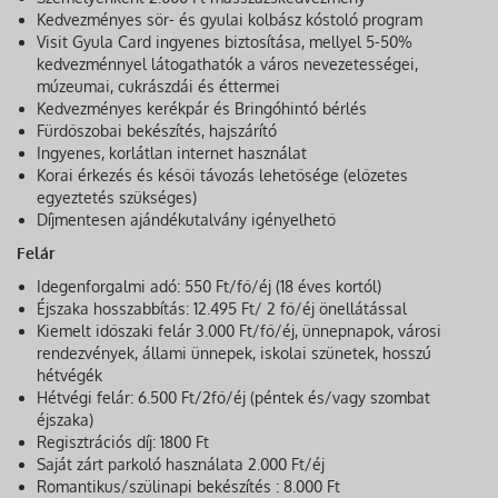
Kedvezményes sör- és gyulai kolbász kóstoló program
Visit Gyula Card ingyenes biztosítása, mellyel 5-50%
kedvezménnyel látogathatók a város nevezetességei,
múzeumai, cukrászdái és éttermei
Kedvezményes kerékpár és Bringóhintó bérlés
Fürdőszobai bekészítés, hajszárító
Ingyenes, korlátlan internet használat
Korai érkezés és késői távozás lehetősége (előzetes
egyeztetés szükséges)
Díjmentesen ajándékutalvány igényelhető
Felár
Idegenforgalmi adó: 550 Ft/fő/éj (18 éves kortól)
Éjszaka hosszabbítás: 12.495 Ft/ 2 fő/éj önellátással
Kiemelt időszaki felár 3.000 Ft/fő/éj, ünnepnapok, városi
rendezvények, állami ünnepek, iskolai szünetek, hosszú
hétvégék
Hétvégi felár: 6.500 Ft/2fő/éj (péntek és/vagy szombat
éjszaka)
Regisztrációs díj: 1800 Ft
Saját zárt parkoló használata 2.000 Ft/éj
Romantikus/szülinapi bekészítés : 8.000 Ft