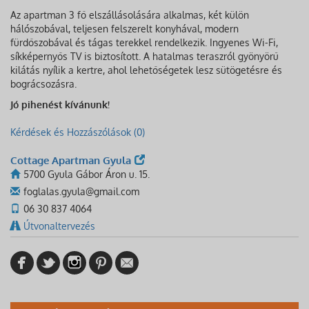
Az apartman 3 fő elszállásolására alkalmas, két külön
hálószobával, teljesen felszerelt konyhával, modern
fürdőszobával és tágas terekkel rendelkezik. Ingyenes Wi-Fi,
síkképernyős TV is biztosított. A hatalmas teraszról gyönyörű
kilátás nyílik a kertre, ahol lehetőségetek lesz sütögetésre és
bográcsozásra.
Jó pihenést kívánunk!
Kérdések és Hozzászólások (0)
Cottage Apartman Gyula
5700 Gyula Gábor Áron u. 15.
foglalas.gyula@gmail.com
06 30 837 4064
Útvonaltervezés