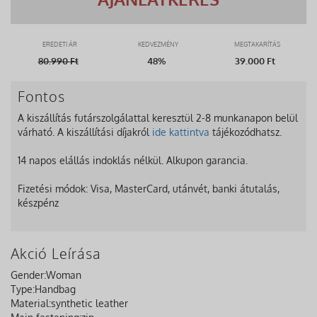
EREDETI ÁR
KEDVEZMÉNY
MEGTAKARÍTÁS
80.990
Ft
48%
39.000 Ft
Fontos
A kiszállítás futárszolgálattal keresztül 2-8 munkanapon belül
várható. A kiszállítási díjakról
ide kattintva
tájékozódhatsz.
14 napos elállás indoklás nélkül. Alkupon garancia.
Fizetési módok: Visa, MasterCard, utánvét, banki átutalás,
készpénz
Akció Leírása
Gender:
Woman
Type:
Handbag
Material:
synthetic leather