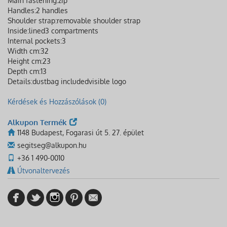
Main fastening:
zip
Handles:
2 handles
Shoulder strap:
removable shoulder strap
Inside:
lined
3 compartments
Internal pockets:
3
Width cm:
32
Height cm:
23
Depth cm:
13
Details:
dustbag included
visible logo
Kérdések és Hozzászólások (0)
Alkupon Termék
1148 Budapest, Fogarasi út 5. 27. épület
segitseg@alkupon.hu
+36 1 490-0010
Útvonaltervezés