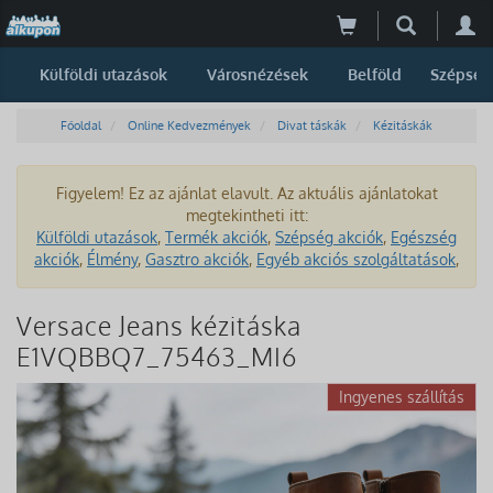
Külföldi utazások
Városnézések
Belföld
Szépség
Főoldal
Online Kedvezmények
Divat táskák
Kézitáskák
Figyelem! Ez az ajánlat elavult. Az aktuális ajánlatokat
megtekintheti itt:
Külföldi utazások
,
Termék akciók
,
Szépség akciók
,
Egészség
akciók
,
Élmény
,
Gasztro akciók
,
Egyéb akciós szolgáltatások
,
Versace Jeans kézitáska
E1VQBBQ7_75463_MI6
Ingyenes szállítás