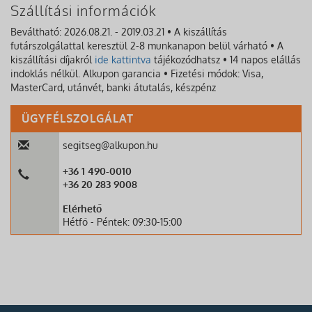
Szállítási információk
Beváltható: 2026.08.21. - 2019.03.21 • A kiszállítás
futárszolgálattal keresztül 2-8 munkanapon belül várható • A
kiszállítási díjakról
ide kattintva
tájékozódhatsz • 14 napos elállás
indoklás nélkül. Alkupon garancia • Fizetési módok: Visa,
MasterCard, utánvét, banki átutalás, készpénz
ÜGYFÉLSZOLGÁLAT
segitseg@alkupon.hu
+36 1 490-0010
+36 20 283 9008
Elérhető
Hétfő - Péntek: 09:30-15:00