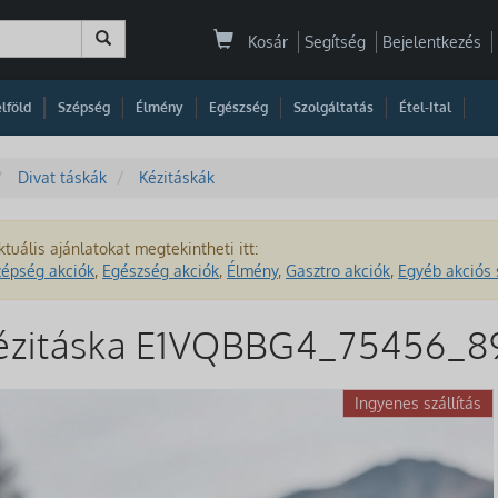
Kosár
Segítség
Bejelentkezés
|
|
|
|
|
|
|
lföld
Szépség
Élmény
Egészség
Szolgáltatás
Étel-Ital
Divat táskák
Kézitáskák
ktuális ajánlatokat megtekintheti itt:
zépség akciók
,
Egészség akciók
,
Élmény
,
Gasztro akciók
,
Egyéb akciós 
kézitáska E1VQBBG4_75456_8
Ingyenes szállítás