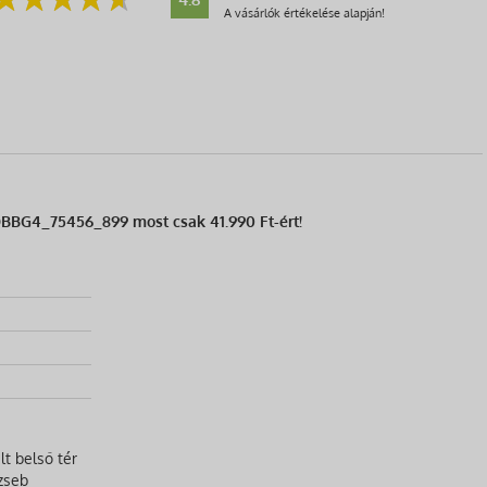
A vásárlók értékelése alapján!
QBBG4_75456_899 most csak 41.990 Ft-ért!
lt belső tér
 zseb