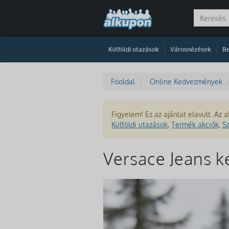
|
|
Külföldi utazások
Városnézések
Be
Főoldal
Online Kedvezmények
Figyelem! Ez az ajánlat elavult. Az a
Külföldi utazások
,
Termék akciók
,
S
Versace Jeans 