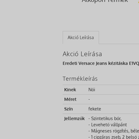
Akció Leírása
Akció Leírása
Eredeti Versace Jeans kézitáska E1V
Termékleírás
Kinek
Női
Méret
-
Szín
fekete
Jellemzők
- Szintetikus bőr,
- Levehető vállpánt
- Mágneses rögzítés, béle
- 1 cipzáras zseb, 2 belső