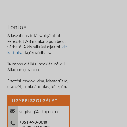
Fontos
A kiszállítás futárszolgálattal
keresztül 2-8 munkanapon belül
várható. A kiszállítási díjakról
ide
kattintva
tájékozódhatsz.
14 napos elállás indoklás nélkül.
Alkupon garancia.
Fizetési módok: Visa, MasterCard,
utánvét, banki átutalás, készpénz
ÜGYFÉLSZOLGÁLAT
segitseg@alkupon.hu
+36 1 490-0010