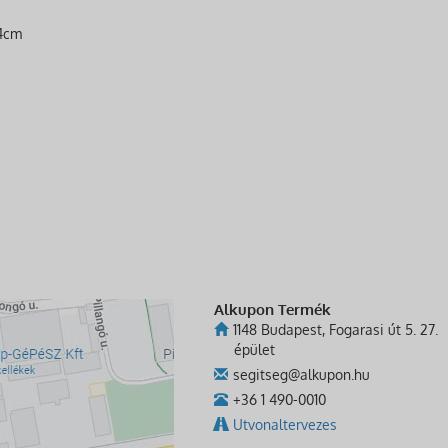
14cm
Alkupon Termék
1148 Budapest, Fogarasi út 5. 27.
épület
segitseg@alkupon.hu
+36 1 490-0010
Utvonaltervezes