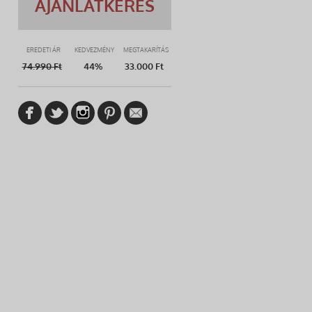
AJÁNLATKÉRÉS
EREDETI ÁR
KEDVEZMÉNY
MEGTAKARÍTÁS
74.990
Ft
44%
33.000 Ft