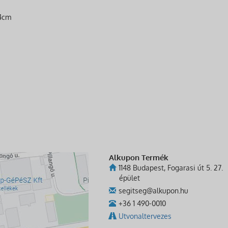
14cm
Alkupon Termék
1148 Budapest, Fogarasi út 5. 27.
épület
segitseg@alkupon.hu
+36 1 490-0010
Utvonaltervezes