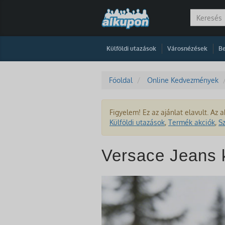
|
|
Külföldi utazások
Városnézések
Be
Főoldal
Online Kedvezmények
Figyelem! Ez az ajánlat elavult. Az a
Külföldi utazások
,
Termék akciók
,
S
Versace Jeans