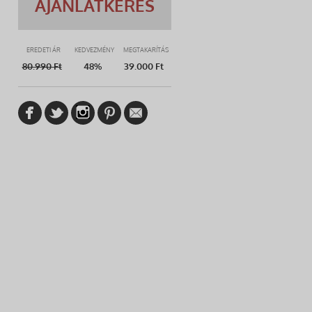
AJÁNLATKÉRÉS
EREDETI ÁR
KEDVEZMÉNY
MEGTAKARÍTÁS
80.990
Ft
48%
39.000 Ft