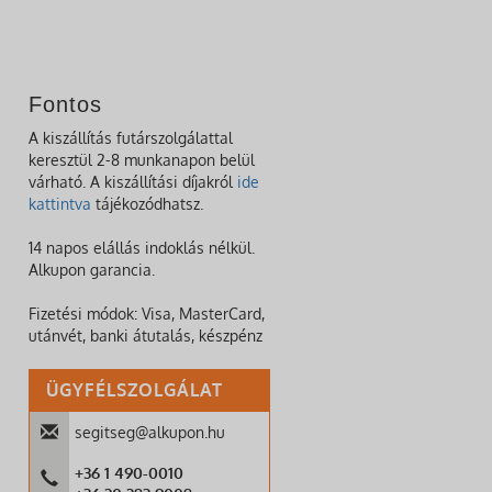
Fontos
A kiszállítás futárszolgálattal
keresztül 2-8 munkanapon belül
várható. A kiszállítási díjakról
ide
kattintva
tájékozódhatsz.
14 napos elállás indoklás nélkül.
Alkupon garancia.
Fizetési módok: Visa, MasterCard,
utánvét, banki átutalás, készpénz
ÜGYFÉLSZOLGÁLAT
segitseg@alkupon.hu
+36 1 490-0010