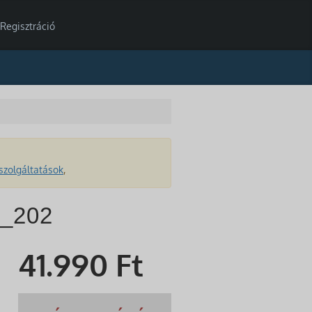
Regisztráció
szolgáltatások
,
6_202
41.990
Ft