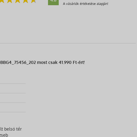
A vásárlók értékelése alapján!
QBBG4_75456_202 most csak 41.990 Ft-ért!
lt belső tér
 zseb