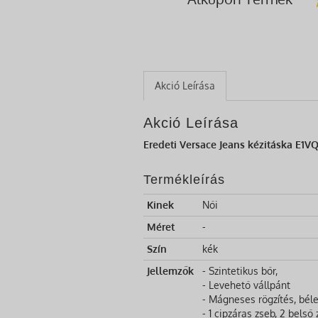
Akció Leírása
Akció Leírása
Eredeti Versace Jeans kézitáska E1V
Termékleírás
Kinek
Női
Méret
-
Szín
kék
Jellemzők
- Szintetikus bőr,
- Levehető vállpánt
- Mágneses rögzítés, béle
- 1 cipzáras zseb, 2 belső