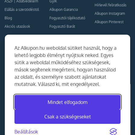
ÁSZF
|
Adatvédelem
GyIK
Hírlevél feliratkozás
Elállás a szerződéstől
Alkupon Garancia
Alkupon Instagram
Blog
Fogyasztói tájékoztató
Alkupon Pinterest
Akciós utazások
Fogyasztó Barát
Kapcsolat
Együttműködés
Az Alkupon.hu weboldal sütiket használ, hogy a
Kapcsolat
lehető legjobb élményt nyújtsuk neked. Egyes
sütik a weboldal működéséhez szükségesek,
Ajánlj nekünk!
mások segítenek megérteni, hogyan használod
Partner Belépés
az oldalt, és személyre szabott ajánlatokat
mutatnak. Válaszd ki, mit engedélyezel.
Mindet elfogadom
Csak a szükségeseket
Beállítások