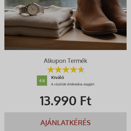
Alkupon Termék
Kiváló
4.8
A vásárlók értékelése alapján!
13.990
Ft
AJÁNLATKÉRÉS