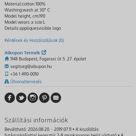
Material:
cotton 100%
Washing:
wash at 30° C
Model height, cm:
190
Model wears a size:
L
Details:
appliques
visible logo
Kérdések és Hozzászólások (0)
Alkupon Termék
1148 Budapest, Fogarasi út 5. 27. épület
segitseg@alkupon.hu
+36 1 490-0010
Útvonaltervezés
Szállítási információk
Beváltható: 2026.08.20. - 2019.07.11 • A kiszállítás
futárszolgálattal keresztül 2-8 munkanapon belül várható • A