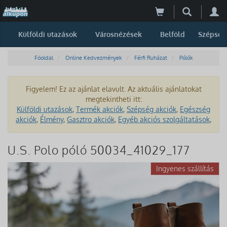
Külföldi utazások
Városnézések
Belföld
Szépség
Főoldal
Online Kedvezmények
Férfi Ruházat
Pólók
Figyelem! Ez az ajánlat elavult. Az aktuális ajánlatokat
megtekintheti itt:
Külföldi utazások
,
Termék akciók
,
Szépség akciók
,
Egészség
akciók
,
Élmény
,
Gasztro akciók
,
Egyéb akciós szolgáltatások
,
U.S. Polo póló 50034_41029_177
Ingyenes szállítás