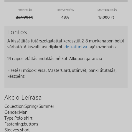
EREDETI ÁR
KEDVEZMÉNY
MEGTAKARÍTÁS
26.990
Ft
48%
13.000 Ft
Fontos
A kiszállítás futárszolgálattal keresztül 2-8 munkanapon belül
várható. A kiszállítási díjakról
ide kattintva
tájékozódhatsz.
14 napos elállás indoklás nélkül. Alkupon garancia.
Fizetési módok: Visa, MasterCard, utánvét, banki átutalás,
készpénz
Akció Leírása
Collection:
Spring/Summer
Gender:
Man
Type:
Polo shirt
Fastening:
buttons
Sleeves:
short