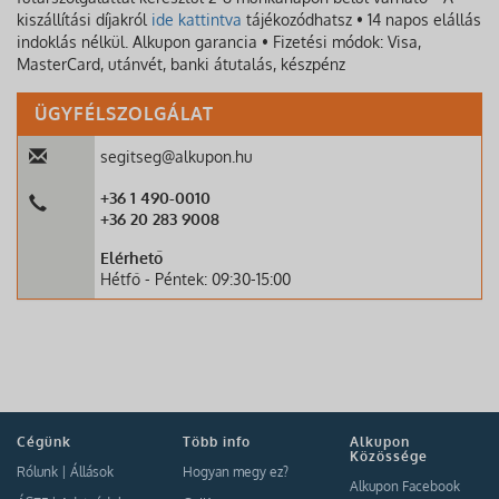
kiszállítási díjakról
ide kattintva
tájékozódhatsz • 14 napos elállás
indoklás nélkül. Alkupon garancia • Fizetési módok: Visa,
MasterCard, utánvét, banki átutalás, készpénz
ÜGYFÉLSZOLGÁLAT
segitseg@alkupon.hu
+36 1 490-0010
+36 20 283 9008
Elérhető
Hétfő - Péntek: 09:30-15:00
Cégünk
Több info
Alkupon
Közössége
Rólunk
|
Állások
Hogyan megy ez?
Alkupon Facebook