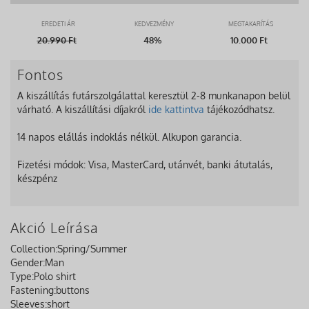
EREDETI ÁR
KEDVEZMÉNY
MEGTAKARÍTÁS
20.990
Ft
48%
10.000 Ft
Fontos
A kiszállítás futárszolgálattal keresztül 2-8 munkanapon belül
várható. A kiszállítási díjakról
ide kattintva
tájékozódhatsz.
14 napos elállás indoklás nélkül. Alkupon garancia.
Fizetési módok: Visa, MasterCard, utánvét, banki átutalás,
készpénz
Akció Leírása
Collection:
Spring/Summer
Gender:
Man
Type:
Polo shirt
Fastening:
buttons
Sleeves:
short