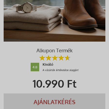
Alkupon Termék
Kiváló
4.8
A vásárlók értékelése alapján!
10.990
Ft
AJÁNLATKÉRÉS