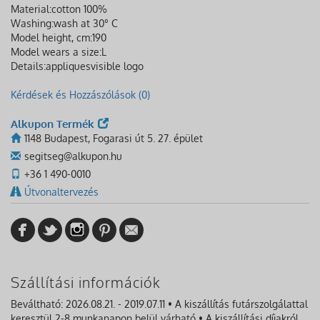
Material:
cotton 100%
Washing:
wash at 30° C
Model height, cm:
190
Model wears a size:
L
Details:
appliques
visible logo
Kérdések és Hozzászólások (0)
Alkupon Termék
1148 Budapest, Fogarasi út 5. 27. épület
segitseg@alkupon.hu
+36 1 490-0010
Útvonaltervezés
Szállítási információk
Beváltható: 2026.08.21. - 2019.07.11 • A kiszállítás futárszolgálattal
keresztül 2-8 munkanapon belül várható • A kiszállítási díjakról