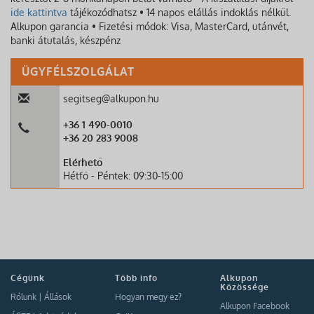
ide kattintva
tájékozódhatsz • 14 napos elállás indoklás nélkül.
Alkupon garancia • Fizetési módok: Visa, MasterCard, utánvét,
banki átutalás, készpénz
ÜGYFÉLSZOLGÁLAT
segitseg@alkupon.hu
+36 1 490-0010
+36 20 283 9008
Elérhető
Hétfő - Péntek: 09:30-15:00
Cégünk
Több info
Alkupon
Közössége
Rólunk
|
Állások
Hogyan megy ez?
Alkupon Facebook