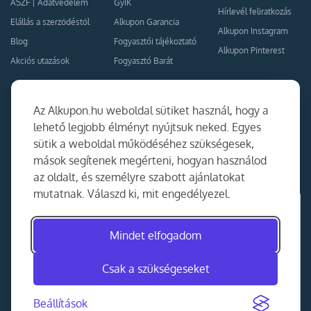
ÁSZF
|
Adatvédelem
GyIK
Hírlevél feliratkozás
Elállás a szerződéstől
Alkupon Garancia
Alkupon Instagram
Blog
Fogyasztói tájékoztató
Alkupon Pinterest
Akciós utazások
Fogyasztó Barát
Kapcsolat
Együttműködés
Az Alkupon.hu weboldal sütiket használ, hogy a
Kapcsolat
lehető legjobb élményt nyújtsuk neked. Egyes
sütik a weboldal működéséhez szükségesek,
Ajánlj nekünk!
mások segítenek megérteni, hogyan használod
Partner Belépés
az oldalt, és személyre szabott ajánlatokat
mutatnak. Válaszd ki, mit engedélyezel.
Mindet elfogadom
Csak a szükségeseket
Beállítások