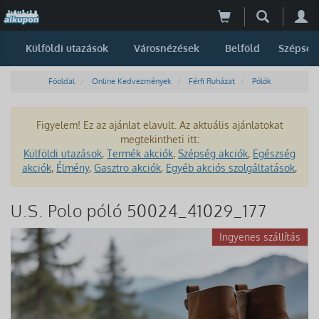
Külföldi utazások
Városnézések
Belföld
Szépség
Főoldal
Online Kedvezmények
Férfi Ruházat
Pólók
Figyelem! Ez az ajánlat elavult. Az aktuális ajánlatokat
megtekintheti itt:
Külföldi utazások
,
Termék akciók
,
Szépség akciók
,
Egészség
akciók
,
Élmény
,
Gasztro akciók
,
Egyéb akciós szolgáltatások
,
U.S. Polo póló 50024_41029_177
Ingyenes szállítás