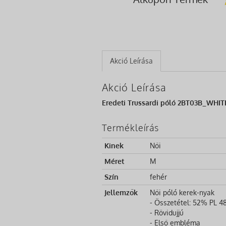
Akció Leírása
Akció Leírása
Eredeti Trussardi póló 2BT03B_WHITE
Termékleírás
Kinek
Női
Méret
M
Szín
fehér
Jellemzők
Női póló kerek-nyak
- Összetétel: 52% PL 
- Rövidujjú
- Első embléma