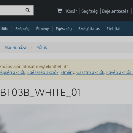
Kosár
Segítség
Bejelentkezés
|
|
|
|
|
|
|
lföld
Szépség
Élmény
Egészség
Szolgáltatás
Étel-Ital
Női Ruházat
Pólók
ktuális ajánlatokat megtekintheti itt:
zépség akciók
,
Egészség akciók
,
Élmény
,
Gasztro akciók
,
Egyéb akciós 
 2BT03B_WHITE_01