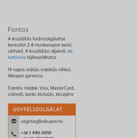
Fontos
A kiszállítás futárszolgálattal
keresztül 2-8 munkanapon belül
várható. A kiszállítási díjakról
ide
kattintva
tájékozódhatsz.
14 napos elállás indoklás nélkül.
Alkupon garancia.
Fizetési módok: Visa, MasterCard,
utánvét, banki átutalás, készpénz
ÜGYFÉLSZOLGÁLAT
segitseg@alkupon.hu
+36 1 490-0010