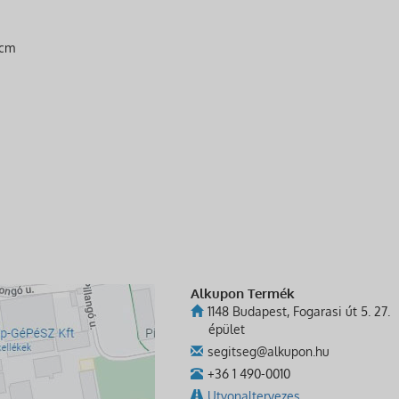
 cm
Alkupon Termék
1148 Budapest, Fogarasi út 5. 27.
épület
segitseg@alkupon.hu
+36 1 490-0010
Utvonaltervezes