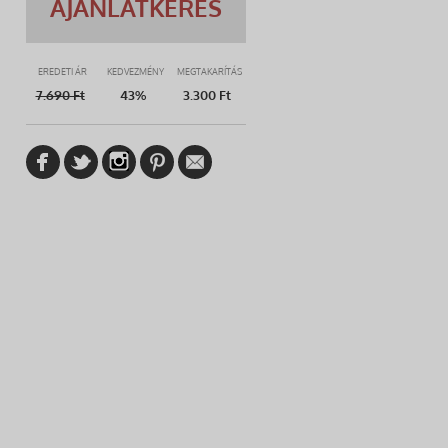
AJÁNLATKÉRÉS
EREDETI ÁR
KEDVEZMÉNY
MEGTAKARÍTÁS
7.690
Ft
43%
3.300 Ft