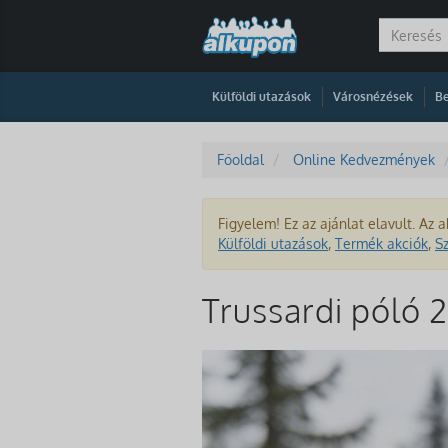
|
|
Külföldi utazások
Városnézések
Be
Főoldal
Online Kedvezmények
Figyelem! Ez az ajánlat elavult. Az a
Külföldi utazások
,
Termék akciók
,
S
Trussardi póló