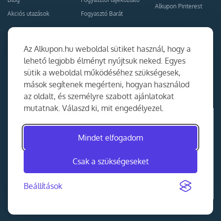
Alkupon Pinterest
Akciós utazások
Fogyasztó Barát
Kapcsolat
Együttműködés
Az Alkupon.hu weboldal sütiket használ, hogy a
Kapcsolat
lehető legjobb élményt nyújtsuk neked. Egyes
sütik a weboldal működéséhez szükségesek,
Ajánlj nekünk!
mások segítenek megérteni, hogyan használod
Partner Belépés
az oldalt, és személyre szabott ajánlatokat
mutatnak. Válaszd ki, mit engedélyezel.
Mindet elfogadom
Csak a szükségeseket
Beállítások
©
2014-2026
MKAD Online Trade Kft