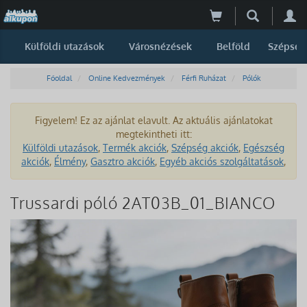
Külföldi utazások
Városnézések
Belföld
Szépség
Főoldal
Online Kedvezmények
Férfi Ruházat
Pólók
Figyelem! Ez az ajánlat elavult. Az aktuális ajánlatokat
megtekintheti itt:
Külföldi utazások
,
Termék akciók
,
Szépség akciók
,
Egészség
akciók
,
Élmény
,
Gasztro akciók
,
Egyéb akciós szolgáltatások
,
Trussardi póló 2AT03B_01_BIANCO