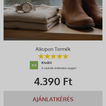
Alkupon Termék
Kiváló
4.8
A vásárlók értékelése alapján!
4.390
Ft
AJÁNLATKÉRÉS