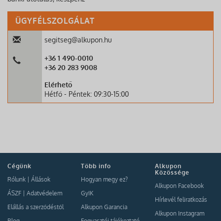
ÜGYFÉLSZOLGÁLAT
segitseg@alkupon.hu
+36 1 490-0010
+36 20 283 9008
Elérhető
Hétfő - Péntek: 09:30-15:00
Cégünk
Több info
Alkupon
Közössége
Rólunk
|
Állások
Hogyan megy ez?
Alkupon Facebook
ÁSZF
|
Adatvédelem
GyIK
Hírlevél feliratkozás
Elállás a szerződéstől
Alkupon Garancia
Alkupon Instagram
Blog
Fogyasztói tájékoztató