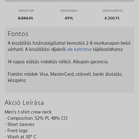
EREDETI ÁR
KEDVEZMÉNY
MEGTAKARÍTÁS
8.590
Ft
49%
4.200 Ft
Fontos
A kiszállítás futárszolgálattal keresztül 2-8 munkanapon belül
várható. A kiszállítási díjakról
ide kattintva
tájékozódhatsz.
14 napos elállás indoklás nélkül. Alkupon garancia.
Fizetési módok: Visa, MasterCard, utánvét, banki átutalás,
készpénz
Akció Leírása
Men's t-shirt crew-neck
- Composition: 52% PL 48% CO
- Short sleeves
- Front logo
- Wash at 30° C