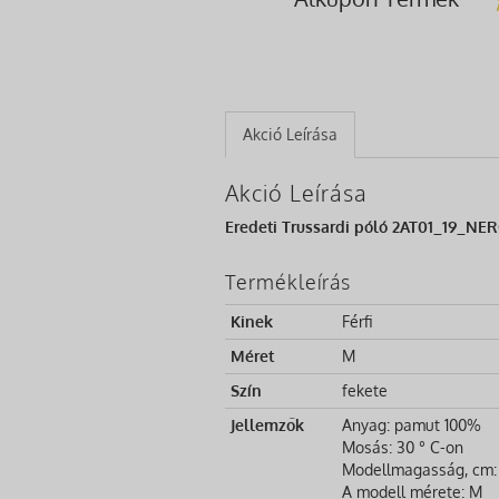
Akció Leírása
Akció Leírása
Eredeti Trussardi póló 2AT01_19_NERO
Termékleírás
Kinek
Férfi
Méret
M
Szín
fekete
Jellemzők
Anyag: pamut 100%
Mosás: 30 ° C-on
Modellmagasság, cm:
A modell mérete: M