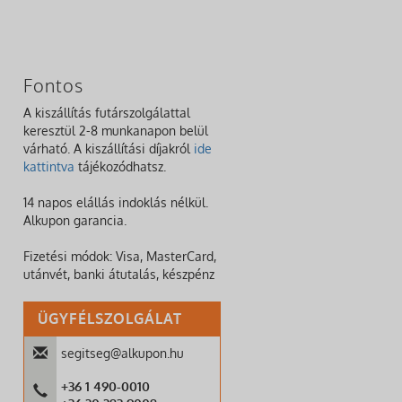
Fontos
A kiszállítás futárszolgálattal
keresztül 2-8 munkanapon belül
várható. A kiszállítási díjakról
ide
kattintva
tájékozódhatsz.
14 napos elállás indoklás nélkül.
Alkupon garancia.
Fizetési módok: Visa, MasterCard,
utánvét, banki átutalás, készpénz
ÜGYFÉLSZOLGÁLAT
segitseg@alkupon.hu
+36 1 490-0010