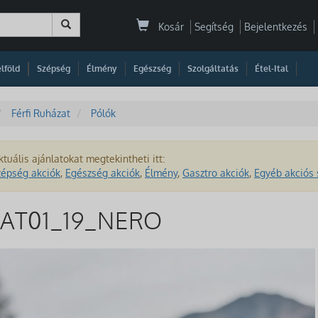
Kosár
Segítség
Bejelentkezés
|
|
|
|
|
|
|
lföld
Szépség
Élmény
Egészség
Szolgáltatás
Étel-Ital
Férfi Ruházat
Pólók
ktuális ajánlatokat megtekintheti itt:
zépség akciók
,
Egészség akciók
,
Élmény
,
Gasztro akciók
,
Egyéb akciós 
 2AT01_19_NERO