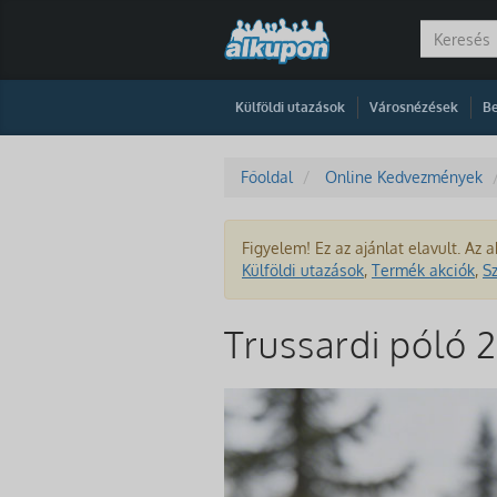
|
|
Külföldi utazások
Városnézések
Be
Főoldal
Online Kedvezmények
Figyelem! Ez az ajánlat elavult. Az a
Külföldi utazások
,
Termék akciók
,
S
Trussardi póló