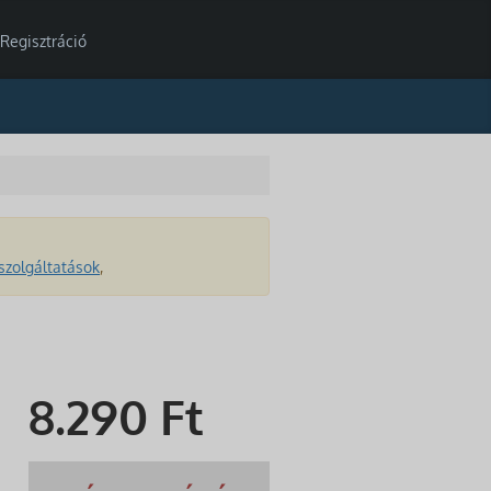
Regisztráció
szolgáltatások
,
8.290
Ft