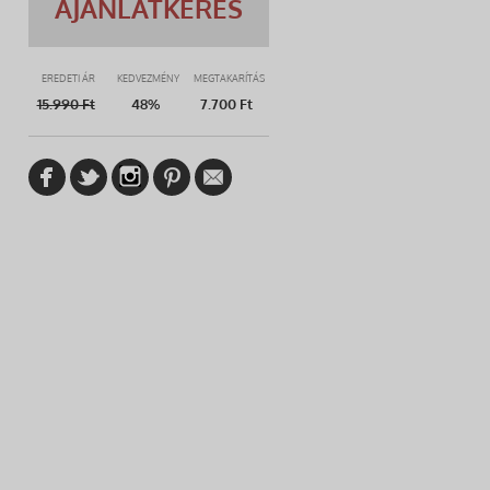
AJÁNLATKÉRÉS
EREDETI ÁR
KEDVEZMÉNY
MEGTAKARÍTÁS
15.990
Ft
48%
7.700 Ft