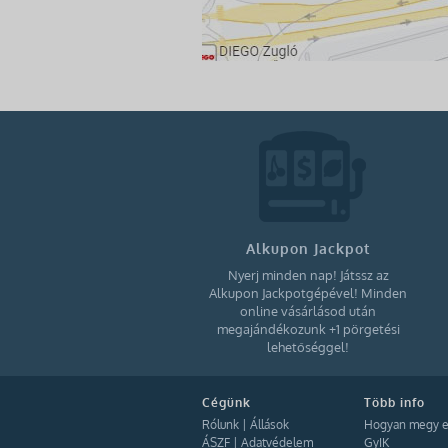
Alkupon Jackpot
Nyerj minden nap! Játssz az
Alkupon Jackpotgépével! Minden
online vásárlásod után
megajándékozunk +1 pörgetési
lehetőséggel!
Cégünk
Több info
Rólunk
|
Állások
Hogyan megy e
ÁSZF
|
Adatvédelem
GyIK