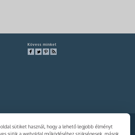
Kövess minket
ldal sütiket használ, hogy a lehető legjobb élményt
gyes sütik a weboldal működéséhez szükségesek, mások