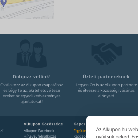
Dolgozz velünk!
Üzleti partnereknek
Csatlakozz az Alkupon csapatához
Legyen Ön is az Alkupon partnere
és Légy Te az, aki lehetővé teszi
és élvezze a közösségi vásárlás
ezeket az egyedi kedvezményes
előnyeit!
ajánlatokat!
Alkupon Közössége
Kapcsolat
Az Alkupon.hu webo
z?
Alkupon Facebook
Együttműködés
nyújtsuk neked. E
Hírlevél feliratkozás
Kapcsolat