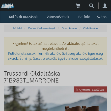
Külföldi utazások
Városnézések
Belföld
Szépség
Főoldal
Online Kedvezmények
Divat táskák
Oldaltáskák
Figyelem! Ez az ajánlat elavult. Az aktuális ajánlatokat
megtekintheti itt:
Külföldi utazások
,
Termék akciók
,
Szépség akciók
,
Egészség
akciók
,
Élmény
,
Gasztro akciók
,
Egyéb akciós szolgáltatások
,
Trussardi Oldaltáska
71B983T_MARRONE
Ingyenes szállítás