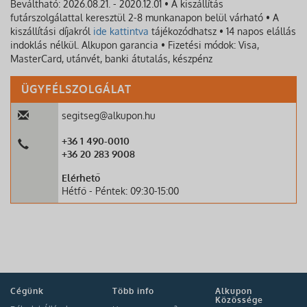
Beváltható: 2026.08.21. - 2020.12.01 • A kiszállítás
futárszolgálattal keresztül 2-8 munkanapon belül várható • A
kiszállítási díjakról
ide kattintva
tájékozódhatsz • 14 napos elállás
indoklás nélkül. Alkupon garancia • Fizetési módok: Visa,
MasterCard, utánvét, banki átutalás, készpénz
ÜGYFÉLSZOLGÁLAT
segitseg@alkupon.hu
+36 1 490-0010
+36 20 283 9008
Elérhető
Hétfő - Péntek: 09:30-15:00
Cégünk
Több info
Alkupon
Közössége