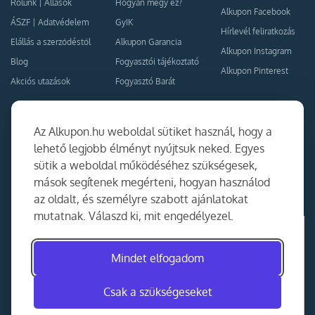
Rólunk
|
Állások
Hogyan megy ez?
Alkupon Facebook
ÁSZF
|
Adatvédelem
GyIK
Hírlevél feliratkozás
Elállás a szerződéstől
Alkupon Garancia
Alkupon Instagram
Blog
Fogyasztói tájékoztató
Alkupon Pinterest
Akciós utazások
Fogyasztó Barát
Kapcsolat
Együttműködés
Az Alkupon.hu weboldal sütiket használ, hogy a
Kapcsolat
lehető legjobb élményt nyújtsuk neked. Egyes
sütik a weboldal működéséhez szükségesek,
Ajánlj nekünk!
mások segítenek megérteni, hogyan használod
Partner Belépés
az oldalt, és személyre szabott ajánlatokat
mutatnak. Válaszd ki, mit engedélyezel.
Mindet elfogadom
Csak a szükségeseket