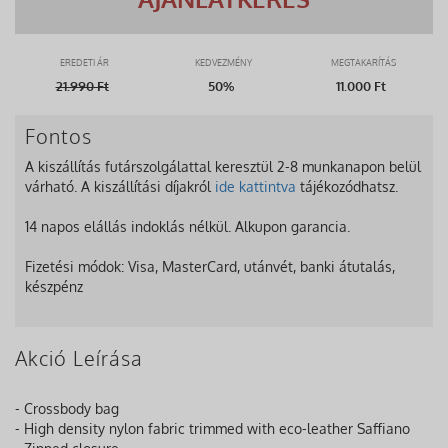
EREDETI ÁR
KEDVEZMÉNY
MEGTAKARÍTÁS
21.990
Ft
50%
11.000 Ft
Fontos
A kiszállítás futárszolgálattal keresztül 2-8 munkanapon belül
várható. A kiszállítási díjakról
ide kattintva
tájékozódhatsz.
14 napos elállás indoklás nélkül. Alkupon garancia.
Fizetési módok: Visa, MasterCard, utánvét, banki átutalás,
készpénz
Akció Leírása
- Crossbody bag
- High density nylon fabric trimmed with eco-leather Saffiano