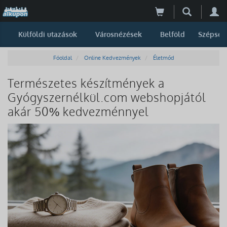
Külföldi utazások
Városnézések
Belföld
Szépség
Főoldal
Online Kedvezmények
Életmód
Természetes készítmények a
Gyógyszernélkül.com webshopjától
akár 50% kedvezménnyel