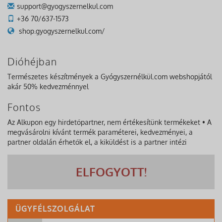
support@gyogyszernelkul.com
+36 70/637-1573
shop.gyogyszernelkul.com/
Dióhéjban
Természetes készítmények a Gyógyszernélkül.com webshopjától
akár 50% kedvezménnyel
Fontos
Az Alkupon egy hirdetőpartner, nem értékesítünk termékeket • A
megvásárolni kívánt termék paraméterei, kedvezményei, a
partner oldalán érhetők el, a kiküldést is a partner intézi
ELFOGYOTT!
ÜGYFÉLSZOLGÁLAT