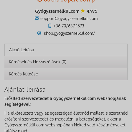
Gyógyszernélkül.com
4.9/5
support@gyogyszernelkul.com
+36 70/637-1573
shop.gyogyszernelkul.com/
Akció Leírása
Kérdések és Hozzászólások (0)
Kérdés Küldése
Ajánlat leírása
Erősítsd szervezetedet a Gyógyszernélkül.com webshopjának
segítségével!
Ha elkötelezett vagy az egészséged életmód mellett, s szeretnéd
erősíteni szervezetedet és megelőzni a betegségeket, akkor a
Gyógyszernélkül.com webshopjában Neked való készítményeket
találsz majd.