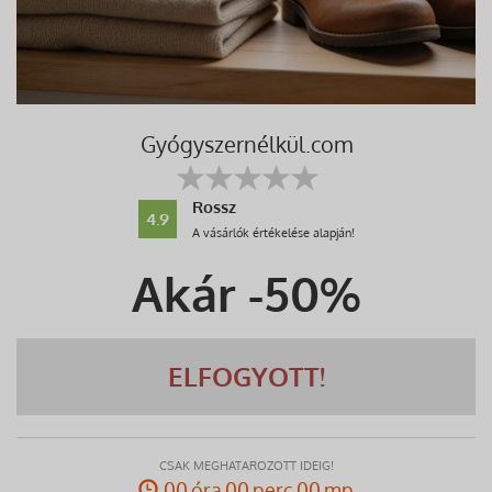
Gyógyszernélkül.com
Rossz
4.9
A vásárlók értékelése alapján!
Akár -
50
%
ELFOGYOTT!
CSAK MEGHATÁROZOTT IDEIG!
00 óra 00 perc 00 mp