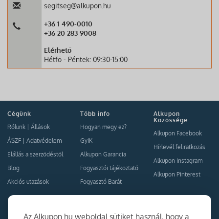
segitseg@alkupon.hu
+36 1 490-0010
+36 20 283 9008
Elérhető
Hétfő - Péntek: 09:30-15:00
Cégünk
Több info
Alkupon
Közössége
Rólunk
|
Állások
Hogyan megy ez?
Alkupon Facebook
ÁSZF
|
Adatvédelem
GyIK
Hírlevél feliratkozás
Elállás a szerződéstől
Alkupon Garancia
Alkupon Instagram
Blog
Fogyasztói tájékoztató
Alkupon Pinterest
Akciós utazások
Fogyasztó Barát
Kapcsolat
Együttműködés
Az Alkupon.hu weboldal sütiket használ, hogy a