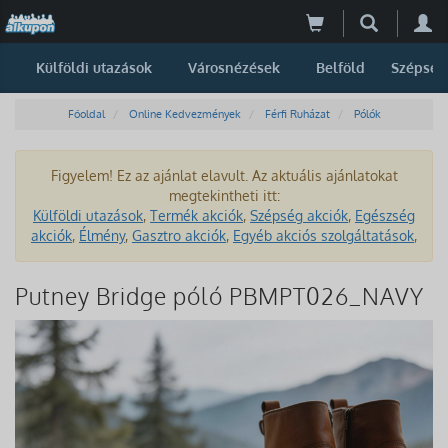
Külföldi utazások
Városnézések
Belföld
Szépség
Főoldal
Online Kedvezmények
Férfi Ruházat
Pólók
Figyelem! Ez az ajánlat elavult. Az aktuális ajánlatokat
megtekintheti itt:
Külföldi utazások
,
Termék akciók
,
Szépség akciók
,
Egészség
akciók
,
Élmény
,
Gasztro akciók
,
Egyéb akciós szolgáltatások
,
Putney Bridge póló PBMPT026_NAVY