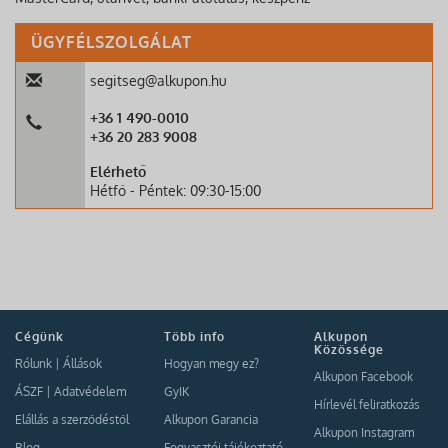
ÜGYFÉLSZOLGÁLAT
segitseg@alkupon.hu
+36 1 490-0010
+36 20 283 9008
Elérhető
Hétfő - Péntek: 09:30-15:00
Cégünk
Több info
Alkupon
Közössége
Rólunk
|
Állások
Hogyan megy ez?
Alkupon Facebook
ÁSZF
|
Adatvédelem
GyIK
Hírlevél feliratkozás
Elállás a szerződéstől
Alkupon Garancia
Alkupon Instagram
Blog
Fogyasztói tájékoztató