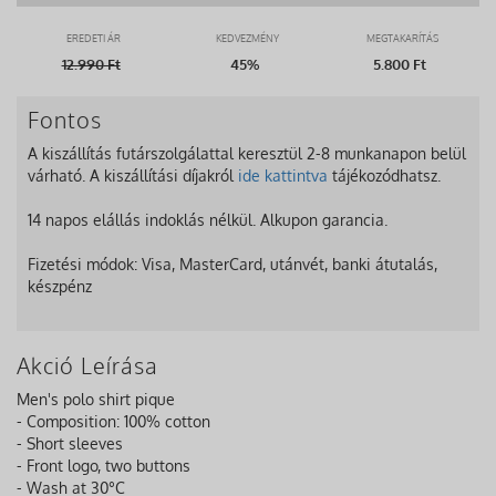
EREDETI ÁR
KEDVEZMÉNY
MEGTAKARÍTÁS
12.990
Ft
45%
5.800 Ft
Fontos
A kiszállítás futárszolgálattal keresztül 2-8 munkanapon belül
várható. A kiszállítási díjakról
ide kattintva
tájékozódhatsz.
14 napos elállás indoklás nélkül. Alkupon garancia.
Fizetési módok: Visa, MasterCard, utánvét, banki átutalás,
készpénz
Akció Leírása
Men's polo shirt pique
- Composition: 100% cotton
- Short sleeves
- Front logo, two buttons
- Wash at 30°C