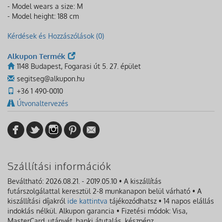
- Model wears a size: M
- Model height: 188 cm
Kérdések és Hozzászólások (0)
Alkupon Termék
1148 Budapest, Fogarasi út 5. 27. épület
segitseg@alkupon.hu
+36 1 490-0010
Útvonaltervezés
Szállítási információk
Beváltható: 2026.08.21. - 2019.05.10 • A kiszállítás
futárszolgálattal keresztül 2-8 munkanapon belül várható • A
kiszállítási díjakról
ide kattintva
tájékozódhatsz • 14 napos elállás
indoklás nélkül. Alkupon garancia • Fizetési módok: Visa,
MasterCard, utánvét, banki átutalás, készpénz