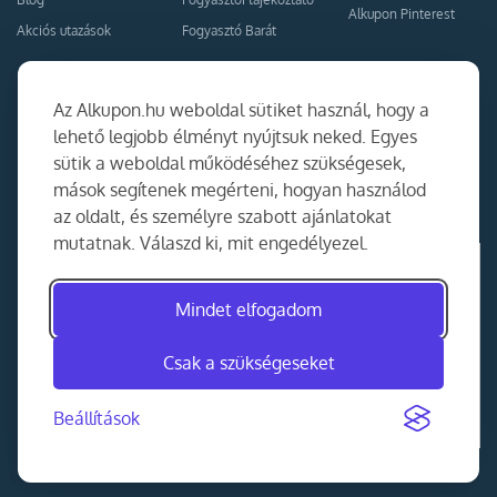
Alkupon Pinterest
Akciós utazások
Fogyasztó Barát
Kapcsolat
Együttműködés
Az Alkupon.hu weboldal sütiket használ, hogy a
Kapcsolat
lehető legjobb élményt nyújtsuk neked. Egyes
sütik a weboldal működéséhez szükségesek,
Ajánlj nekünk!
mások segítenek megérteni, hogyan használod
Partner Belépés
az oldalt, és személyre szabott ajánlatokat
mutatnak. Válaszd ki, mit engedélyezel.
Mindet elfogadom
Csak a szükségeseket
Beállítások
©
2014-2026
MKAD Online Trade Kft