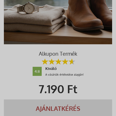
Alkupon Termék
Kiváló
4.8
A vásárlók értékelése alapján!
7.190
Ft
AJÁNLATKÉRÉS