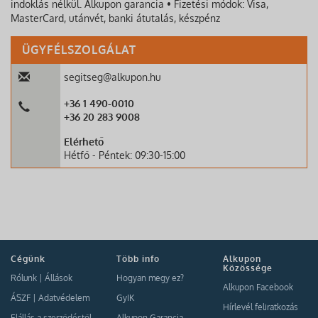
indoklás nélkül. Alkupon garancia • Fizetési módok: Visa,
MasterCard, utánvét, banki átutalás, készpénz
ÜGYFÉLSZOLGÁLAT
segitseg@alkupon.hu
+36 1 490-0010
+36 20 283 9008
Elérhető
Hétfő - Péntek: 09:30-15:00
Cégünk
Több info
Alkupon
Közössége
Rólunk
|
Állások
Hogyan megy ez?
Alkupon Facebook
ÁSZF
|
Adatvédelem
GyIK
Hírlevél feliratkozás
Elállás a szerződéstől
Alkupon Garancia