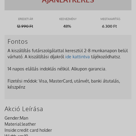
EREDETI ÁR
KEDVEZMÉNY
MEGTAKARÍTÁS
12.990
Ft
48%
6.300 Ft
Fontos
A kiszállítás futárszolgálattal keresztül 2-8 munkanapon belül
várható. A kiszállítási díjakról
ide kattintva
tájékozódhatsz.
14 napos elállás indoklás nélkül. Alkupon garancia.
Fizetési módok: Visa, MasterCard, utánvét, banki átutalás,
készpénz
Akció Leírása
Gender:
Man
Material:
leather
Inside:
credit card holder