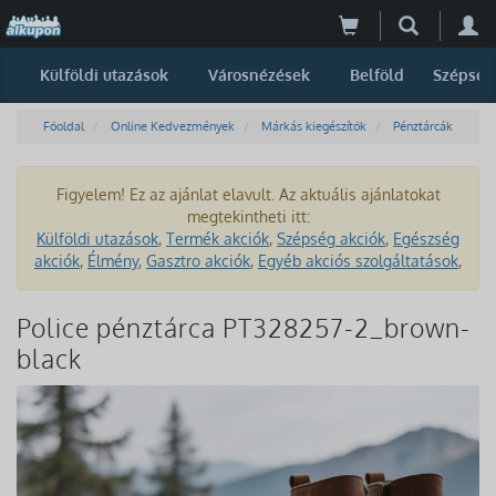
Külföldi utazások
Városnézések
Belföld
Szépség
Főoldal
Online Kedvezmények
Márkás kiegészítők
Pénztárcák
Figyelem! Ez az ajánlat elavult. Az aktuális ajánlatokat
megtekintheti itt:
Külföldi utazások
,
Termék akciók
,
Szépség akciók
,
Egészség
akciók
,
Élmény
,
Gasztro akciók
,
Egyéb akciós szolgáltatások
,
Police pénztárca PT328257-2_brown-
black