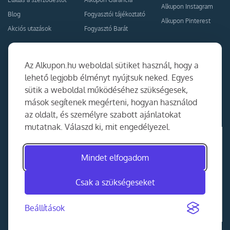
Alkupon Instagram
Blog
Fogyasztói tájékoztató
Alkupon Pinterest
Akciós utazások
Fogyasztó Barát
Kapcsolat
Együttműködés
Az Alkupon.hu weboldal sütiket használ, hogy a
Kapcsolat
lehető legjobb élményt nyújtsuk neked. Egyes
sütik a weboldal működéséhez szükségesek,
Ajánlj nekünk!
mások segítenek megérteni, hogyan használod
Partner Belépés
az oldalt, és személyre szabott ajánlatokat
mutatnak. Válaszd ki, mit engedélyezel.
Mindet elfogadom
Csak a szükségeseket
Beállítások