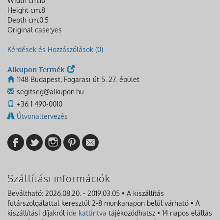
Width cm:
10
Height cm:
8
Depth cm:
0.5
Original case:
yes
Kérdések és Hozzászólások (0)
Alkupon Termék
1148 Budapest, Fogarasi út 5. 27. épület
segitseg@alkupon.hu
+36 1 490-0010
Útvonaltervezés
Szállítási információk
Beváltható: 2026.08.20. - 2019.03.05 • A kiszállítás
futárszolgálattal keresztül 2-8 munkanapon belül várható • A
kiszállítási díjakról
ide kattintva
tájékozódhatsz • 14 napos elállás