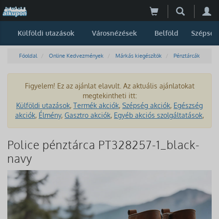
Külföldi utazások
Városnézések
Belföld
Szépség
Főoldal
Online Kedvezmények
Márkás kiegészítők
Pénztárcák
Figyelem! Ez az ajánlat elavult. Az aktuális ajánlatokat
megtekintheti itt:
Külföldi utazások
,
Termék akciók
,
Szépség akciók
,
Egészség
akciók
,
Élmény
,
Gasztro akciók
,
Egyéb akciós szolgáltatások
,
Police pénztárca PT328257-1_black-
navy