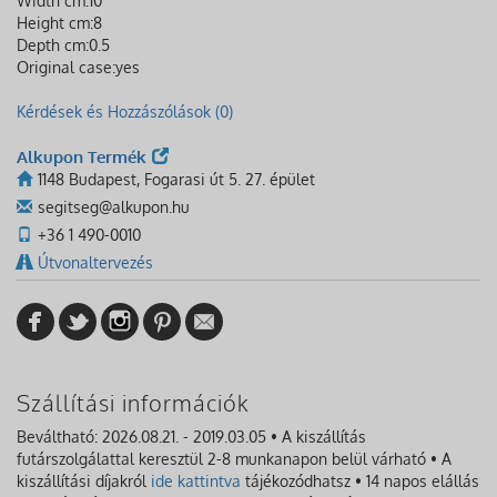
Width cm:
10
Height cm:
8
Depth cm:
0.5
Original case:
yes
Kérdések és Hozzászólások (0)
Alkupon Termék
1148 Budapest, Fogarasi út 5. 27. épület
segitseg@alkupon.hu
+36 1 490-0010
Útvonaltervezés
Szállítási információk
Beváltható: 2026.08.21. - 2019.03.05 • A kiszállítás
futárszolgálattal keresztül 2-8 munkanapon belül várható • A
kiszállítási díjakról
ide kattintva
tájékozódhatsz • 14 napos elállás