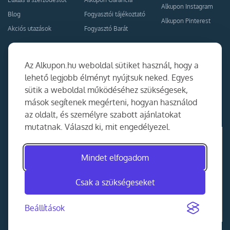
Alkupon Instagram
Blog
Fogyasztói tájékoztató
Alkupon Pinterest
Akciós utazások
Fogyasztó Barát
Kapcsolat
Együttműködés
Az Alkupon.hu weboldal sütiket használ, hogy a
Kapcsolat
lehető legjobb élményt nyújtsuk neked. Egyes
sütik a weboldal működéséhez szükségesek,
Ajánlj nekünk!
mások segítenek megérteni, hogyan használod
Partner Belépés
az oldalt, és személyre szabott ajánlatokat
mutatnak. Válaszd ki, mit engedélyezel.
Mindet elfogadom
Csak a szükségeseket
Beállítások