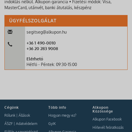
indoklás nélkül. Alkupon garancia • Fizetési módok: Visa,
MasterCard, utánvét, banki átutalás, készpénz
ÜGYFÉLSZOLGÁLAT
segitseg@alkupon.hu
+36 1 490-0010
+36 20 283 9008
Elérhető
Hétfő - Péntek: 09:30-15:00
Cégünk
Több info
Alkupon
Közössége
Rólunk
|
Állások
Hogyan megy ez?
Alkupon Facebook
ÁSZF
|
Adatvédelem
GyIK
Hírlevél feliratkozás
Elállás a szerződéstől
Alkupon Garancia