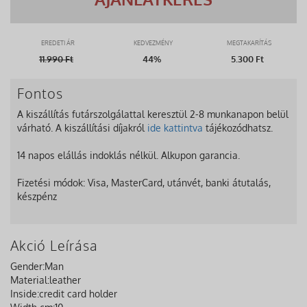
EREDETI ÁR
KEDVEZMÉNY
MEGTAKARÍTÁS
11.990
Ft
44%
5.300 Ft
Fontos
A kiszállítás futárszolgálattal keresztül 2-8 munkanapon belül
várható. A kiszállítási díjakról
ide kattintva
tájékozódhatsz.
14 napos elállás indoklás nélkül. Alkupon garancia.
Fizetési módok: Visa, MasterCard, utánvét, banki átutalás,
készpénz
Akció Leírása
Gender:
Man
Material:
leather
Inside:
credit card holder