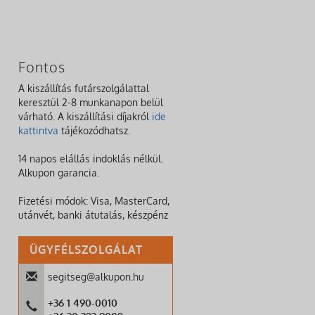
Fontos
A kiszállítás futárszolgálattal
keresztül 2-8 munkanapon belül
várható. A kiszállítási díjakról
ide
kattintva
tájékozódhatsz.
14 napos elállás indoklás nélkül.
Alkupon garancia.
Fizetési módok: Visa, MasterCard,
utánvét, banki átutalás, készpénz
ÜGYFÉLSZOLGÁLAT
segitseg@alkupon.hu
+36 1 490-0010