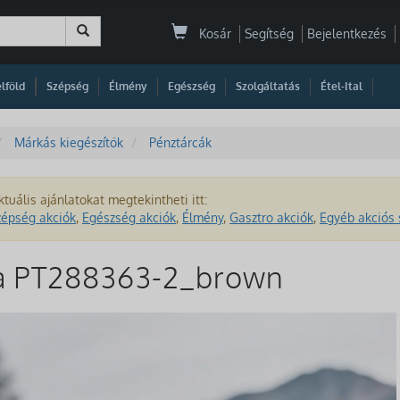
Kosár
Segítség
Bejelentkezés
|
|
|
|
|
|
|
lföld
Szépség
Élmény
Egészség
Szolgáltatás
Étel-Ital
Márkás kiegészítők
Pénztárcák
ktuális ajánlatokat megtekintheti itt:
zépség akciók
,
Egészség akciók
,
Élmény
,
Gasztro akciók
,
Egyéb akciós 
ca PT288363-2_brown