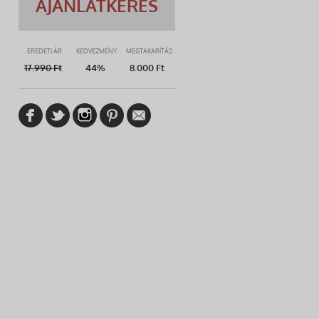
AJÁNLATKÉRÉS
EREDETI ÁR
KEDVEZMÉNY
MEGTAKARÍTÁS
17.990
Ft
44%
8.000 Ft