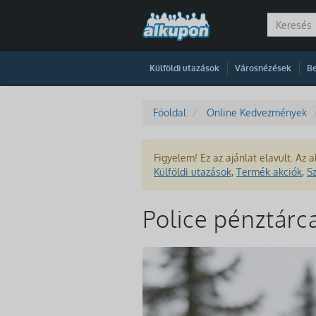
|
|
Külföldi utazások
Városnézések
Be
Főoldal
Online Kedvezmények
Figyelem! Ez az ajánlat elavult. Az a
Külföldi utazások
,
Termék akciók
,
S
Police pénztár