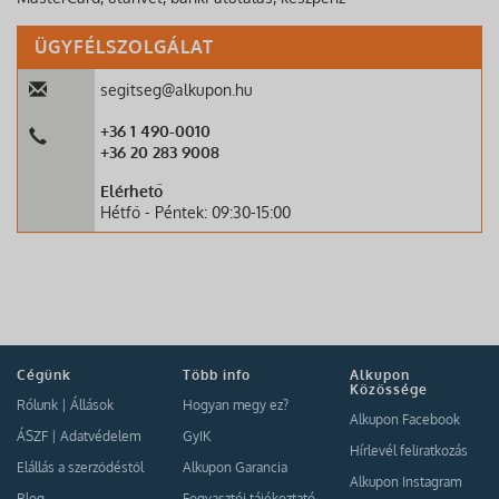
ÜGYFÉLSZOLGÁLAT
segitseg@alkupon.hu
+36 1 490-0010
+36 20 283 9008
Elérhető
Hétfő - Péntek: 09:30-15:00
Cégünk
Több info
Alkupon
Közössége
Rólunk
|
Állások
Hogyan megy ez?
Alkupon Facebook
ÁSZF
|
Adatvédelem
GyIK
Hírlevél feliratkozás
Elállás a szerződéstől
Alkupon Garancia
Alkupon Instagram
Blog
Fogyasztói tájékoztató