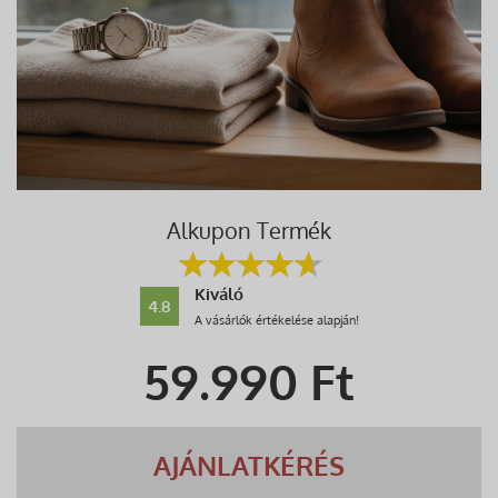
Alkupon Termék
Kiváló
4.8
A vásárlók értékelése alapján!
59.990
Ft
AJÁNLATKÉRÉS