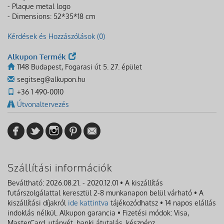
- Plaque metal logo
- Dimensions: 52*35*18 cm
Kérdések és Hozzászólások (0)
Alkupon Termék
1148 Budapest, Fogarasi út 5. 27. épület
segitseg@alkupon.hu
+36 1 490-0010
Útvonaltervezés
Szállítási információk
Beváltható: 2026.08.21. - 2020.12.01 • A kiszállítás
futárszolgálattal keresztül 2-8 munkanapon belül várható • A
kiszállítási díjakról
ide kattintva
tájékozódhatsz • 14 napos elállás
indoklás nélkül. Alkupon garancia • Fizetési módok: Visa,
MasterCard, utánvét, banki átutalás, készpénz