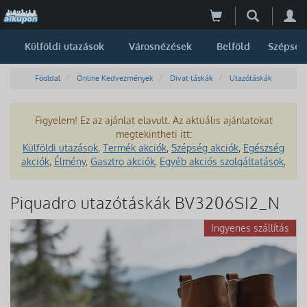
Külföldi utazások
Városnézések
Belföld
Szépség
Főoldal
Online Kedvezmények
Divat táskák
Utazótáskák
Figyelem! Ez az ajánlat elavult. Az aktuális ajánlatokat
megtekintheti itt:
Külföldi utazások
,
Termék akciók
,
Szépség akciók
,
Egészség
akciók
,
Élmény
,
Gasztro akciók
,
Egyéb akciós szolgáltatások
,
Piquadro utazótáskák BV3206SI2_N
Ingyenes szállítás