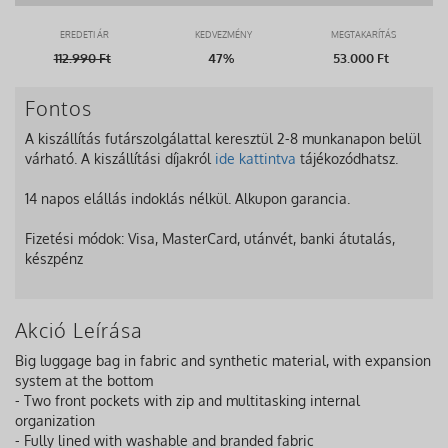
EREDETI ÁR
KEDVEZMÉNY
MEGTAKARÍTÁS
112.990
Ft
47%
53.000 Ft
Fontos
A kiszállítás futárszolgálattal keresztül 2-8 munkanapon belül
várható. A kiszállítási díjakról
ide kattintva
tájékozódhatsz.
14 napos elállás indoklás nélkül. Alkupon garancia.
Fizetési módok: Visa, MasterCard, utánvét, banki átutalás,
készpénz
Akció Leírása
Big luggage bag in fabric and synthetic material, with expansion
system at the bottom
- Two front pockets with zip and multitasking internal
organization
- Fully lined with washable and branded fabric