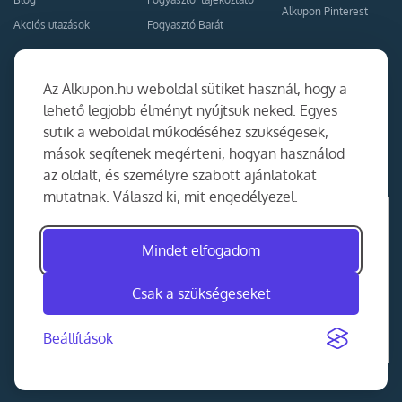
Alkupon Pinterest
Akciós utazások
Fogyasztó Barát
Kapcsolat
Együttműködés
Az Alkupon.hu weboldal sütiket használ, hogy a
Kapcsolat
lehető legjobb élményt nyújtsuk neked. Egyes
sütik a weboldal működéséhez szükségesek,
Ajánlj nekünk!
mások segítenek megérteni, hogyan használod
Partner Belépés
az oldalt, és személyre szabott ajánlatokat
mutatnak. Válaszd ki, mit engedélyezel.
Mindet elfogadom
Csak a szükségeseket
Beállítások
©
2014-2026
MKAD Online Trade Kft