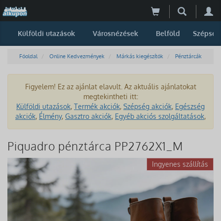
Külföldi utazások
Városnézések
Belföld
Szépség
Főoldal
Online Kedvezmények
Márkás kiegészítők
Pénztárcák
Figyelem! Ez az ajánlat elavult. Az aktuális ajánlatokat
megtekintheti itt:
Külföldi utazások
,
Termék akciók
,
Szépség akciók
,
Egészség
akciók
,
Élmény
,
Gasztro akciók
,
Egyéb akciós szolgáltatások
,
Piquadro pénztárca PP2762X1_M
Ingyenes szállítás