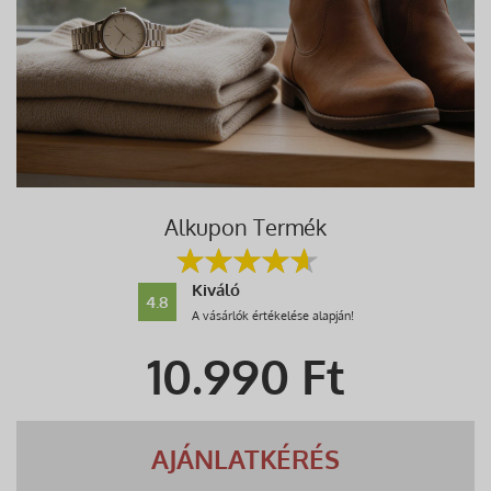
Alkupon Termék
Kiváló
4.8
A vásárlók értékelése alapján!
10.990
Ft
AJÁNLATKÉRÉS