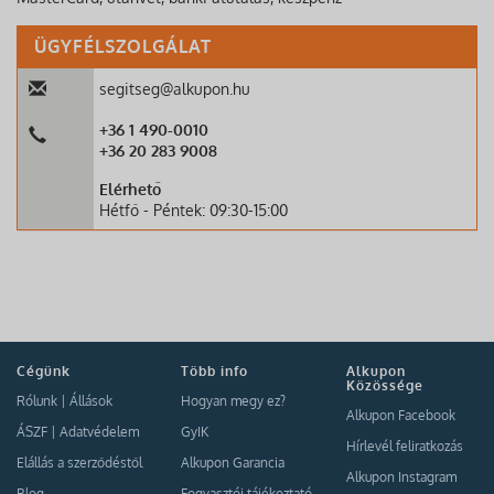
ÜGYFÉLSZOLGÁLAT
segitseg@alkupon.hu
+36 1 490-0010
+36 20 283 9008
Elérhető
Hétfő - Péntek: 09:30-15:00
Cégünk
Több info
Alkupon
Közössége
Rólunk
|
Állások
Hogyan megy ez?
Alkupon Facebook
ÁSZF
|
Adatvédelem
GyIK
Hírlevél feliratkozás
Elállás a szerződéstől
Alkupon Garancia
Alkupon Instagram
Blog
Fogyasztói tájékoztató