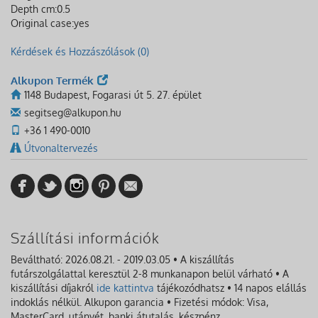
Depth cm:
0.5
Original case:
yes
Kérdések és Hozzászólások (0)
Alkupon Termék
1148 Budapest, Fogarasi út 5. 27. épület
segitseg@alkupon.hu
+36 1 490-0010
Útvonaltervezés
Szállítási információk
Beváltható: 2026.08.21. - 2019.03.05 • A kiszállítás
futárszolgálattal keresztül 2-8 munkanapon belül várható • A
kiszállítási díjakról
ide kattintva
tájékozódhatsz • 14 napos elállás
indoklás nélkül. Alkupon garancia • Fizetési módok: Visa,
MasterCard, utánvét, banki átutalás, készpénz