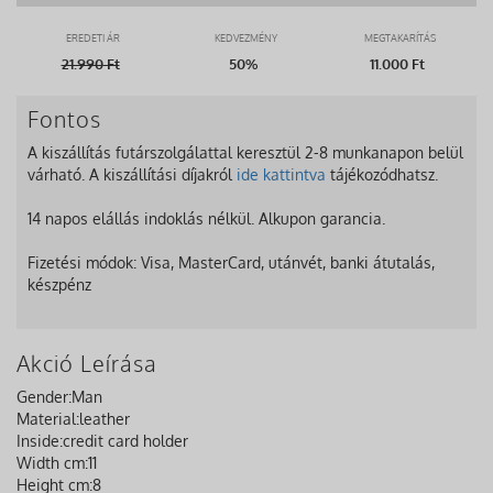
EREDETI ÁR
KEDVEZMÉNY
MEGTAKARÍTÁS
21.990
Ft
50%
11.000 Ft
Fontos
A kiszállítás futárszolgálattal keresztül 2-8 munkanapon belül
várható. A kiszállítási díjakról
ide kattintva
tájékozódhatsz.
14 napos elállás indoklás nélkül. Alkupon garancia.
Fizetési módok: Visa, MasterCard, utánvét, banki átutalás,
készpénz
Akció Leírása
Gender:
Man
Material:
leather
Inside:
credit card holder
Width cm:
11
Height cm:
8