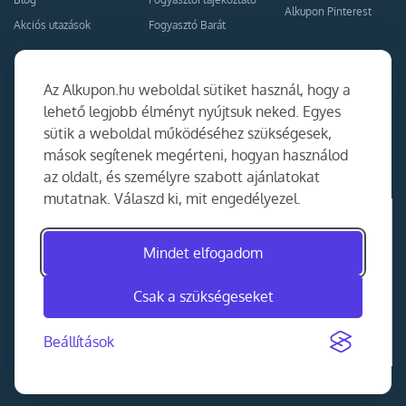
Alkupon Pinterest
Akciós utazások
Fogyasztó Barát
Kapcsolat
Együttműködés
Az Alkupon.hu weboldal sütiket használ, hogy a
Kapcsolat
lehető legjobb élményt nyújtsuk neked. Egyes
sütik a weboldal működéséhez szükségesek,
Ajánlj nekünk!
mások segítenek megérteni, hogyan használod
Partner Belépés
az oldalt, és személyre szabott ajánlatokat
mutatnak. Válaszd ki, mit engedélyezel.
Mindet elfogadom
Csak a szükségeseket
Beállítások
©
2014-2026
MKAD Online Trade Kft