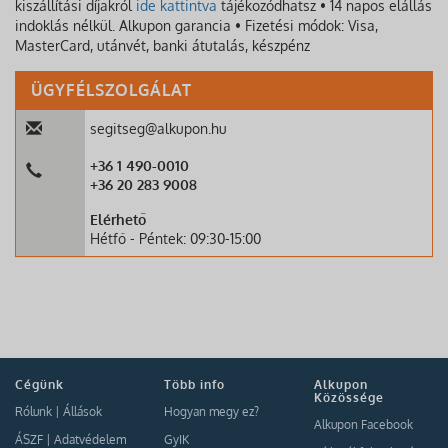
kiszállítási díjakról
ide kattintva
tájékozódhatsz • 14 napos elállás
indoklás nélkül. Alkupon garancia • Fizetési módok: Visa,
MasterCard, utánvét, banki átutalás, készpénz
ÜGYFÉLSZOLGÁLAT
segitseg@alkupon.hu
+36 1 490-0010
+36 20 283 9008
Elérhető
Hétfő - Péntek: 09:30-15:00
Cégünk
Több info
Alkupon
Közössége
Rólunk
|
Állások
Hogyan megy ez?
Alkupon Facebook
ÁSZF
|
Adatvédelem
GyIK