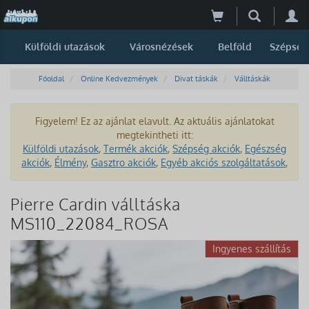
Külföldi utazások
Városnézések
Belföld
Szépség
Főoldal
Online Kedvezmények
Divat táskák
Válltáskák
Figyelem! Ez az ajánlat elavult. Az aktuális ajánlatokat
megtekintheti itt:
Külföldi utazások
,
Termék akciók
,
Szépség akciók
,
Egészség
akciók
,
Élmény
,
Gasztro akciók
,
Egyéb akciós szolgáltatások
,
Pierre Cardin válltáska
MS110_22084_ROSA
Ingyenes szállítás