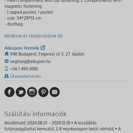
- main compartment with zip fastening, 2 compartments with
magnetic fastening
- 1 zipped pocket, 1 pocket
- size: 34*28*13 cm
- dustbag
Kérdések és Hozzászólások (0)
Alkupon Termék
1148 Budapest, Fogarasi út 5. 27. épület
segitseg@alkupon.hu
+36 1 490-0010
Útvonaltervezés
Szállítási információk
Beváltható: 2026.08.21. - 2020.12.01 • A kiszállítás
futárszolgálattal keresztül 2-8 munkanapon belül várható • A