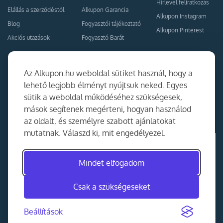
Hírlevél feliratkozás
Elállás a szerződéstől
Alkupon Garancia
Alkupon Instagram
Blog
Fogyasztói tájékoztató
Alkupon Pinterest
Akciós utazások
Fogyasztó Barát
Kapcsolat
Együttműködés
Az Alkupon.hu weboldal sütiket használ, hogy a
Kapcsolat
lehető legjobb élményt nyújtsuk neked. Egyes
sütik a weboldal működéséhez szükségesek,
Ajánlj nekünk!
mások segítenek megérteni, hogyan használod
Partner Belépés
az oldalt, és személyre szabott ajánlatokat
mutatnak. Válaszd ki, mit engedélyezel.
Mindet elfogadom
Csak a szükségeseket
Beállítások