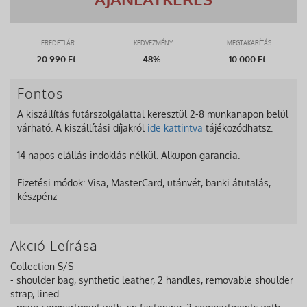
EREDETI ÁR
KEDVEZMÉNY
MEGTAKARÍTÁS
20.990
Ft
48%
10.000 Ft
Fontos
A kiszállítás futárszolgálattal keresztül 2-8 munkanapon belül
várható. A kiszállítási díjakról
ide kattintva
tájékozódhatsz.
14 napos elállás indoklás nélkül. Alkupon garancia.
Fizetési módok: Visa, MasterCard, utánvét, banki átutalás,
készpénz
Akció Leírása
Collection S/S
- shoulder bag, synthetic leather, 2 handles, removable shoulder
strap, lined