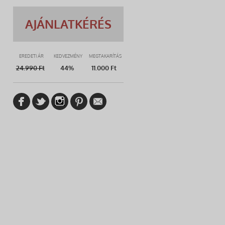
AJÁNLATKÉRÉS
EREDETI ÁR
KEDVEZMÉNY
MEGTAKARÍTÁS
24.990
Ft
44%
11.000 Ft