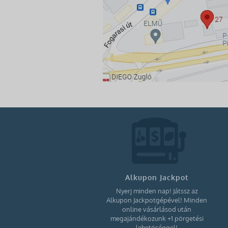
Alkupon Jackpot
Nyerj minden nap! Játssz az
Alkupon Jackpotgépével! Minden
online vásárlásod után
megajándékozunk +1 pörgetési
lehetőséggel!