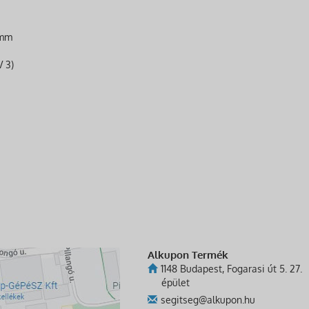
 mm
 3)
Alkupon Termék
1148 Budapest, Fogarasi út 5. 27.
épület
segitseg@alkupon.hu