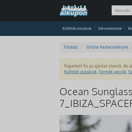
|
|
Külföldi utazások
Városnézések
Be
Főoldal
Online Kedvezmények
Figyelem! Ez az ajánlat elavult. Az a
Külföldi utazások
,
Termék akciók
,
S
Ocean Sunglass
7_IBIZA_SPACE