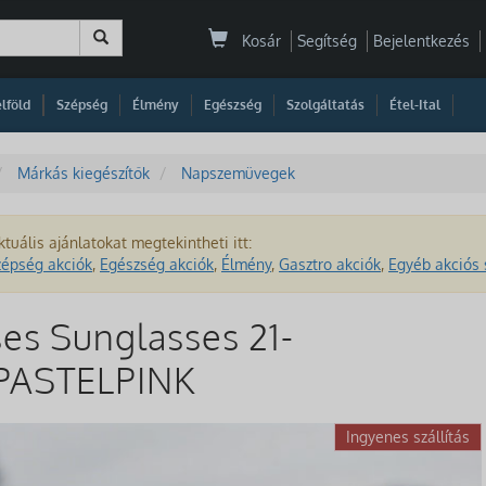
Kosár
Segítség
Bejelentkezés
|
|
|
|
|
|
|
lföld
Szépség
Élmény
Egészség
Szolgáltatás
Étel-Ital
Márkás kiegészítők
Napszemüvegek
ktuális ajánlatokat megtekintheti itt:
zépség akciók
,
Egészség akciók
,
Élmény
,
Gasztro akciók
,
Egyéb akciós 
es Sunglasses 21-
PASTELPINK
Ingyenes szállítás