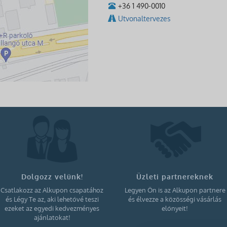
+36 1 490-0010
Utvonaltervezes
Dolgozz velünk!
Üzleti partnereknek
Csatlakozz az Alkupon csapatához
Legyen Ön is az Alkupon partnere
és Légy Te az, aki lehetővé teszi
és élvezze a közösségi vásárlás
ezeket az egyedi kedvezményes
előnyeit!
ajánlatokat!