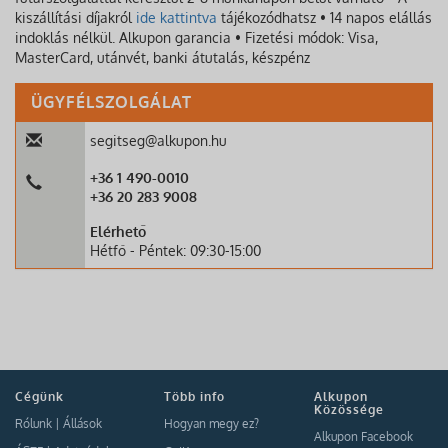
kiszállítási díjakról
ide kattintva
tájékozódhatsz • 14 napos elállás
indoklás nélkül. Alkupon garancia • Fizetési módok: Visa,
MasterCard, utánvét, banki átutalás, készpénz
ÜGYFÉLSZOLGÁLAT
segitseg@alkupon.hu
+36 1 490-0010
+36 20 283 9008
Elérhető
Hétfő - Péntek: 09:30-15:00
Cégünk
Több info
Alkupon
Közössége
Rólunk
|
Állások
Hogyan megy ez?
Alkupon Facebook