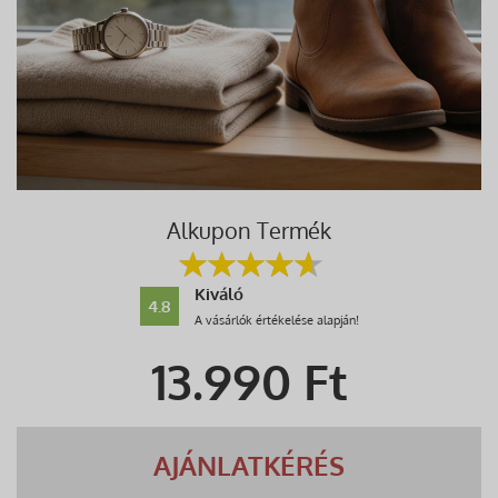
Alkupon Termék
Kiváló
4.8
A vásárlók értékelése alapján!
13.990
Ft
AJÁNLATKÉRÉS