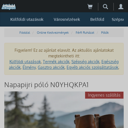
Külföldi utazások
Városnézések
Belföld
Szépség
Főoldal
Online Kedvezmények
Férfi Ruházat
Pólók
Figyelem! Ez az ajánlat elavult. Az aktuális ajánlatokat
megtekintheti itt:
Külföldi utazások
,
Termék akciók
,
Szépség akciók
,
Egészség
akciók
,
Élmény
,
Gasztro akciók
,
Egyéb akciós szolgáltatások
,
Napapijri póló N0YHQKPA1
Ingyenes szállítás