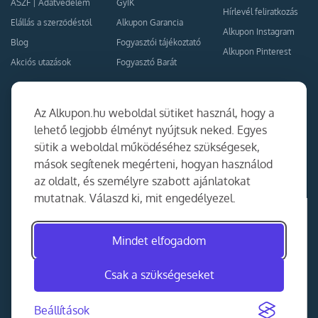
ÁSZF
|
Adatvédelem
GyIK
Hírlevél feliratkozás
Elállás a szerződéstől
Alkupon Garancia
Alkupon Instagram
Blog
Fogyasztói tájékoztató
Alkupon Pinterest
Akciós utazások
Fogyasztó Barát
Kapcsolat
Együttműködés
Az Alkupon.hu weboldal sütiket használ, hogy a
Kapcsolat
lehető legjobb élményt nyújtsuk neked. Egyes
sütik a weboldal működéséhez szükségesek,
Ajánlj nekünk!
mások segítenek megérteni, hogyan használod
Partner Belépés
az oldalt, és személyre szabott ajánlatokat
mutatnak. Válaszd ki, mit engedélyezel.
Mindet elfogadom
Csak a szükségeseket
Beállítások