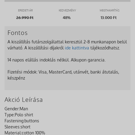
EREDETI ÁR
KEDVEZMÉNY
MEGTAKARÍTÁS
26.990
Ft
48%
13.000 Ft
Fontos
A kiszállítás futárszolgálattal keresztül 2-8 munkanapon belül
várható. A kiszállítási díjakról
ide kattintva
tájékozódhatsz.
14 napos elállás indoklás nélkül. Alkupon garancia.
Fizetési módok: Visa, MasterCard, utánvét, banki átutalás,
készpénz
Akció Leírása
Gender:
Man
Type:
Polo shirt
Fastening:
buttons
Sleeves:
short
Material:
cotton 100%