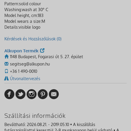
Pattern:
solid colour
Washing:
wash at 30° C
Model height, cm:
183
Model wears a size:
M
Details:
visible logo
Kérdések és Hozzászólások (0)
Alkupon Termék
1148 Budapest, Fogarasi út 5. 27. épület
segitseg@alkupon.hu
+36 1 490-0010
Útvonaltervezés
Szállítási információk
Beváltható: 2026.08.21. - 2019.05.10 • A kiszállítás
futárszolgálattal keresztül 2-8 munkanapon belül várható • A