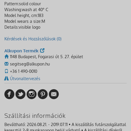
Pattern:
solid colour
Washing:
wash at 40° C
Model height, cm:
183
Model wears a size:
M
Details:
visible logo
Kérdések és Hozzászólások (0)
Alkupon Termék
1148 Budapest, Fogarasi út 5. 27. épület
segitseg@alkupon.hu
+36 1 490-0010
Útvonaltervezés
Szállítási információk
Beváltható: 2026.08.21. - 2019.07.11 • A kiszállítás futárszolgálattal
keresztül 2-8 munkanapon belül várható • A kiszállítási díjakról