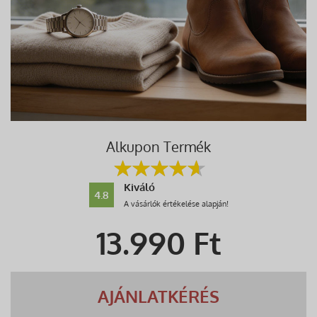
Alkupon Termék
Kiváló
4.8
A vásárlók értékelése alapján!
13.990
Ft
AJÁNLATKÉRÉS