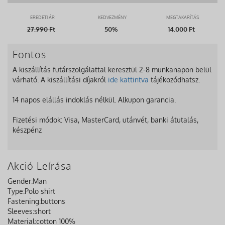
EREDETI ÁR
KEDVEZMÉNY
MEGTAKARÍTÁS
27.990
Ft
50%
14.000 Ft
Fontos
A kiszállítás futárszolgálattal keresztül 2-8 munkanapon belül
várható. A kiszállítási díjakról
ide kattintva
tájékozódhatsz.
14 napos elállás indoklás nélkül. Alkupon garancia.
Fizetési módok: Visa, MasterCard, utánvét, banki átutalás,
készpénz
Akció Leírása
Gender:
Man
Type:
Polo shirt
Fastening:
buttons
Sleeves:
short
Material:
cotton 100%