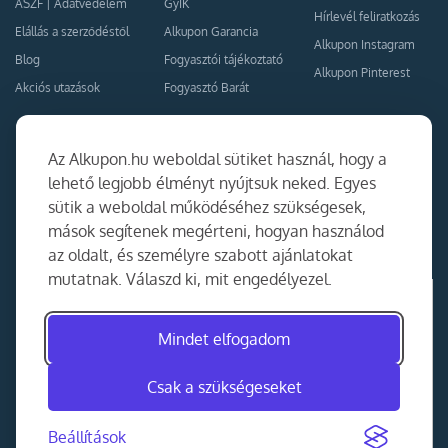
ÁSZF
|
Adatvédelem
GyIK
Hírlevél feliratkozás
Elállás a szerződéstől
Alkupon Garancia
Alkupon Instagram
Blog
Fogyasztói tájékoztató
Alkupon Pinterest
Akciós utazások
Fogyasztó Barát
Kapcsolat
Együttműködés
Az Alkupon.hu weboldal sütiket használ, hogy a
Kapcsolat
lehető legjobb élményt nyújtsuk neked. Egyes
sütik a weboldal működéséhez szükségesek,
Ajánlj nekünk!
mások segítenek megérteni, hogyan használod
Partner Belépés
az oldalt, és személyre szabott ajánlatokat
mutatnak. Válaszd ki, mit engedélyezel.
Mindet elfogadom
Csak a szükségeseket
Beállítások