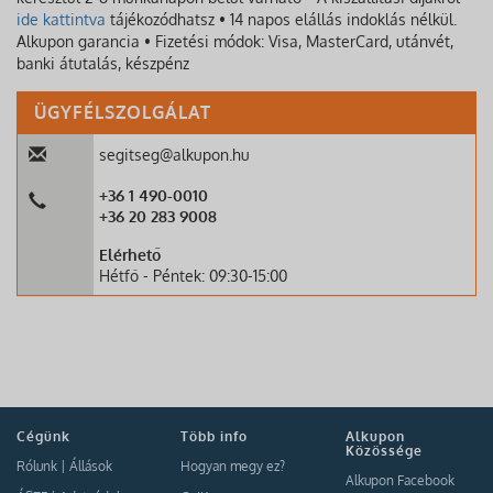
ide kattintva
tájékozódhatsz • 14 napos elállás indoklás nélkül.
Alkupon garancia • Fizetési módok: Visa, MasterCard, utánvét,
banki átutalás, készpénz
ÜGYFÉLSZOLGÁLAT
segitseg@alkupon.hu
+36 1 490-0010
+36 20 283 9008
Elérhető
Hétfő - Péntek: 09:30-15:00
Cégünk
Több info
Alkupon
Közössége
Rólunk
|
Állások
Hogyan megy ez?
Alkupon Facebook