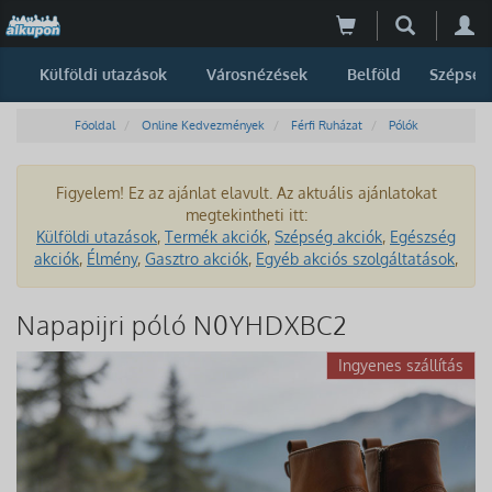
Külföldi utazások
Városnézések
Belföld
Szépség
Főoldal
Online Kedvezmények
Férfi Ruházat
Pólók
Figyelem! Ez az ajánlat elavult. Az aktuális ajánlatokat
megtekintheti itt:
Külföldi utazások
,
Termék akciók
,
Szépség akciók
,
Egészség
akciók
,
Élmény
,
Gasztro akciók
,
Egyéb akciós szolgáltatások
,
Napapijri póló N0YHDXBC2
Ingyenes szállítás