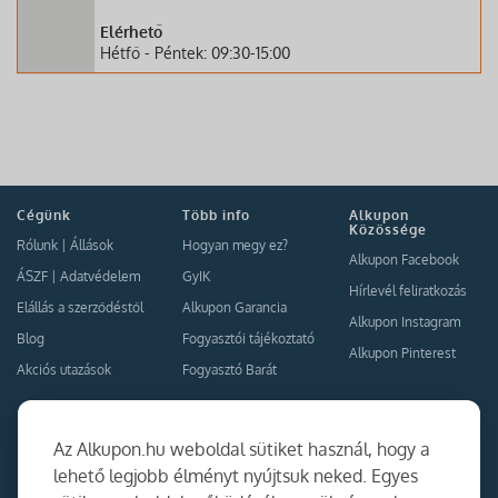
Elérhető
Hétfő - Péntek: 09:30-15:00
Cégünk
Több info
Alkupon
Közössége
Rólunk
|
Állások
Hogyan megy ez?
Alkupon Facebook
ÁSZF
|
Adatvédelem
GyIK
Hírlevél feliratkozás
Elállás a szerződéstől
Alkupon Garancia
Alkupon Instagram
Blog
Fogyasztói tájékoztató
Alkupon Pinterest
Akciós utazások
Fogyasztó Barát
Kapcsolat
Együttműködés
Az Alkupon.hu weboldal sütiket használ, hogy a
Kapcsolat
lehető legjobb élményt nyújtsuk neked. Egyes