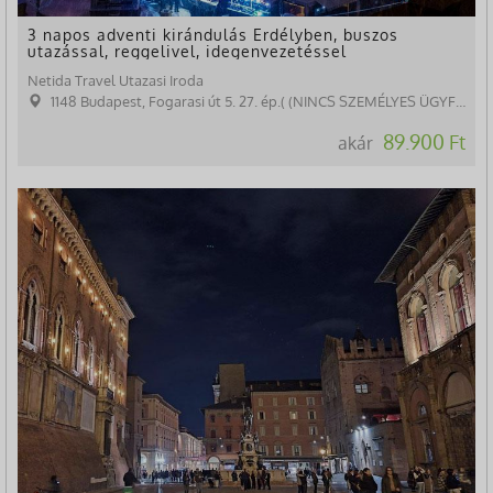
3 napos adventi kirándulás Erdélyben, buszos
utazással, reggelivel, idegenvezetéssel
Netida Travel Utazasi Iroda
1148 Budapest, Fogarasi út 5. 27. ép.( (NINCS SZEMÉLYES ÜGYFÉLFOGADÁS)
89.900 Ft
akár