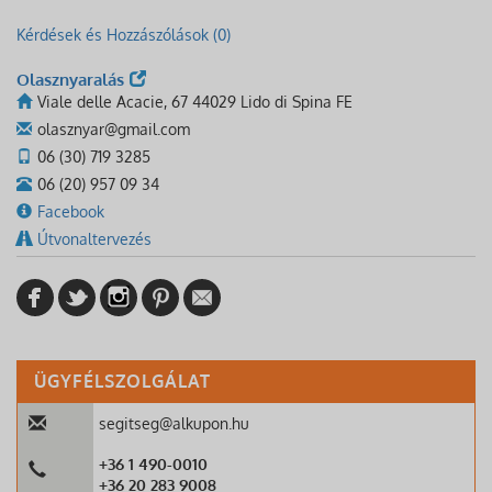
Kérdések és Hozzászólások (0)
Olasznyaralás
Viale delle Acacie, 67 44029 Lido di Spina FE
olasznyar@gmail.com
06 (30) 719 3285
06 (20) 957 09 34
Facebook
Útvonaltervezés
ÜGYFÉLSZOLGÁLAT
segitseg@alkupon.hu
+36 1 490-0010
+36 20 283 9008