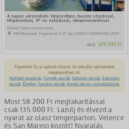
4 napos városnézés Velencében, buszos utazással,
félpanzióval, 4*-os szállással, idegenvezetéssel
Netida Travel Utazasi Iroda
1148 Budapest, Fogarasi út 5. 27. ép.( (NINCS SZEMÉLYES ÜGYFÉLFOGADÁS)
129.500 Ft
akár
Figyelem! Ez az ajánlat elavult. Az aktuális ajánlatokat
megtekintheti itt:
Külföldi utazások
,
Termék akciók
,
Szépség akciók
,
Egészség
akciók
,
Élmény
,
Gasztro akciók
,
Egyéb akciós szolgáltatások
,
Most 58.200 Ft megtakarítással
csak 135.000 Ft: Lazulj és élvezd a
nyarat az olasz tengerparton, Velence
és San Marino között! Nyaralás