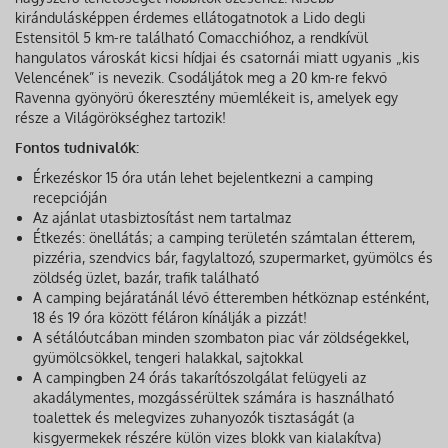
kirándulásképpen érdemes ellátogatnotok a Lido degli
Estensitől 5 km-re található Comacchióhoz, a rendkívül
hangulatos városkát kicsi hídjai és csatornái miatt ugyanis „kis
Velencének” is nevezik. Csodáljátok meg a 20 km-re fekvő
Ravenna gyönyörű ókeresztény műemlékeit is, amelyek egy
része a Világörökséghez tartozik!
Fontos tudnivalók:
Érkezéskor 15 óra után lehet bejelentkezni a camping
recepcióján
Az ajánlat utasbiztosítást nem tartalmaz
Étkezés: önellátás; a camping területén számtalan étterem,
pizzéria, szendvics bár, fagylaltozó, szupermarket, gyümölcs és
zöldség üzlet, bazár, trafik található
A camping bejáratánál lévő étteremben hétköznap esténként,
18 és 19 óra között féláron kínálják a pizzát!
A sétálóutcában minden szombaton piac vár zöldségekkel,
gyümölcsökkel, tengeri halakkal, sajtokkal
A campingben 24 órás takarítószolgálat felügyeli az
akadálymentes, mozgássérültek számára is használható
toalettek és melegvizes zuhanyozók tisztaságát (a
kisgyermekek részére külön vizes blokk van kialakítva)