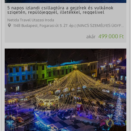
5 napos izlandi csillagtúra a gejzírek és vulkánok
szigetén, repülőjeggyel, illetékkel, reggelivel
Netida Travel Utazasi Iroda
1148 Budapest, Fogarasi út 5. 27. ép.( (NINCS SZEMÉLYES ÜGYFÉLFOGADÁS)
499.000 Ft
akár