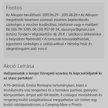
Fontos
Az Alkupon beváltható: 2015.06.29 - 2015.08.28 • Az Alkupon
megvételét követően azonnali előzetes bejelentkezés
szükséges a voucher kiadásához, telefonon vagy e-mailben:
06 (30) 719 3285, 06 (20) 957 09 34, olasznyar@gmail.com
(Juhász Tünde) • Végtakarítási díj: 20 € / lakókocsi (érkezéskor
a helyszínen fizetendő) • A turnusok hosszabbíthatóak,
egyeztetni szükséges a szállásadóval • Hétvégi felár és
idegenforgalmi adó: nincs!
Akció Leírása
Hallgassatok a tenger hívogató szavára és kapcsolódjatok ki
az olasz partokon!
A Pó-deltánál, Emilia Romagna tartományban, közel a
kristálytiszta vizű tengerhez és a homokos parthoz, gyönyörű
környezetben, árnyat adó fák között, 4 csillagos minősítéssel és
rengeteg kiváló szolgáltatással megspékelve vár titeket egy
kiváló üdülőparadicsom, a Camping Mare e Pineta.