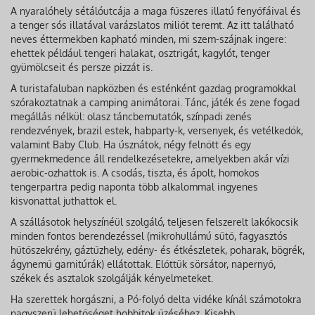
A nyaralóhely sétálóutcája a maga fűszeres illatú fenyőfáival és
a tenger sós illatával varázslatos miliőt teremt. Az itt található
neves éttermekben kapható minden, mi szem-szájnak ingere:
ehettek például tengeri halakat, osztrigát, kagylót, tenger
gyümölcseit és persze pizzát is.
A turistafaluban napközben és esténként gazdag programokkal
szórakoztatnak a camping animátorai. Tánc, játék és zene fogad
megállás nélkül: olasz táncbemutatók, színpadi zenés
rendezvények, brazil estek, habparty-k, versenyek, és vetélkedők,
valamint Baby Club. Ha úsznátok, négy felnőtt és egy
gyermekmedence áll rendelkezésetekre, amelyekben akár vízi
aerobic-ozhattok is. A csodás, tiszta, és ápolt, homokos
tengerpartra pedig naponta több alkalommal ingyenes
kisvonattal juthattok el.
A szállásotok helyszínéül szolgáló, teljesen felszerelt lakókocsik
minden fontos berendezéssel (mikrohullámú sütő, fagyasztós
hűtőszekrény, gáztűzhely, edény- és étkészletek, poharak, bögrék,
ágynemű garnitúrák) ellátottak. Előttük sörsátor, napernyő,
székek és asztalok szolgálják kényelmeteket.
Ha szerettek horgászni, a Pó-folyó delta vidéke kínál számotokra
nagyszerű lehetőséget hobbitok űzéséhez. Kisebb