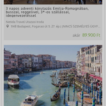
3 napos adventi körutazás Emilia-Romagnában,
busszal, reggelivel, 3*-os szállással,
idegenvezetéssel
Netida Travel Utazasi Iroda
1148 Budapest, Fogarasi út 5. 27. ép.( (NINCS SZEMÉLYES ÜGYFÉLFOGADÁS)
89.900 Ft
akár