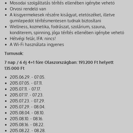
Mosodai szolgáltatás térítés ellenében igénybe vehető
Orvosi rendelő van
A kisgyermekesek részére kiságyat, etetőszéket, illetve
gumilepedőt térítésmentesen tudnak biztosítani
Wellness, kozmetika, fodrászat, szolárium, szauna,
konditerem, spinning, jóga térítés ellenében igénybe vehető
Hétvégi felár, IFA: nincs!
A Wi-Fi használata ingyenes
Turnusok:
7 nap / 6 éj 4+1 főre Olaszországban: 193.200 Ft helyett
135.000 Ft
2015.06.29. - 07.05.
2015.07.05. - 07.11.
2015.07.11. - 07.17.
2015.07.17. - 07.23.
2015.07.23. - 07.29.
2015.07.29. - 08.04.
2015.08.04. - 08.10.
2015.08.10. - 08.16.
2015.08.16. - 08.22.
2015.08.22. - 08.28.