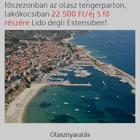
főszezonban az olasz tengerparton,
lakókocsiban
22.500 Ft/éj 5 fő
részére
Lido degli Estensiben!
Olasznyaralás