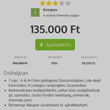
Közepes
3
A vásárlók értékelése alapján!
135.000
Ft
Ajánlatkérés
EREDETI ÁR
KEDVEZMÉNY
MEGTAKARÍTÁS
193.200
Ft
30%
58.200 Ft
Dióhéjban
7 nap / 6 éj 4+1 főre (pótágyon) Olaszországban, Lido degli
Estensiben, 4 csillagos campingben, főszezonban
Kedvezményes kerékpárbérlés, széles körű szolgáltatások
(pl. sportolási, úszási/fürdési lehetőség, animációk,
éttermek, piac)
Bármennyi Alkupon vásárolható és ajándékozható