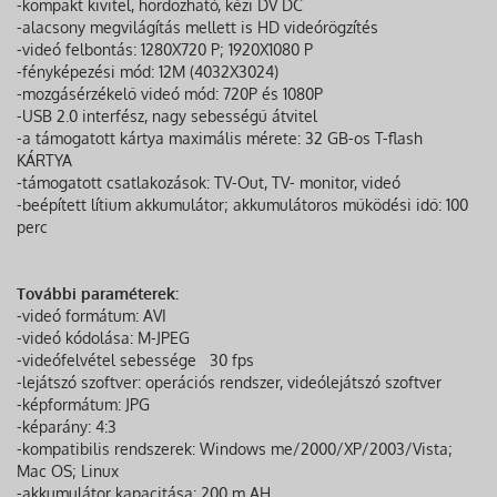
-kompakt kivitel, hordozható, kézi DV DC
-alacsony megvilágítás mellett is HD videórögzítés
-videó felbontás: 1280X720 P; 1920X1080 P
-fényképezési mód: 12M (4032X3024)
-mozgásérzékelő videó mód: 720P és 1080P
-USB 2.0 interfész, nagy sebességű átvitel
-a támogatott kártya maximális mérete: 32 GB-os T-flash
KÁRTYA
-támogatott csatlakozások: TV-Out, TV- monitor, videó
-beépített lítium akkumulátor; akkumulátoros működési idő: 100
perc
További paraméterek:
-videó formátum: AVI
-videó kódolása: M-JPEG
-videófelvétel sebessége 30 fps
-lejátszó szoftver: operációs rendszer, videólejátszó szoftver
-képformátum: JPG
-képarány: 4:3
-kompatibilis rendszerek: Windows me/2000/XP/2003/Vista;
Mac OS; Linux
-akkumulátor kapacitása: 200 m AH