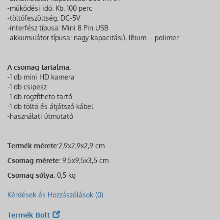
-működési idő: Kb. 100 perc
-töltőfeszültség: DC-5V
-interfész típusa: Mini 8 Pin USB
-akkumulátor típusa: nagy kapacitású, lítium – polimer
A csomag tartalma:
-1 db mini HD kamera
-1 db csipesz
-1 db rögzíthető tartó
-1 db töltő és átjátszó kábel
-használati útmutató
Termék mérete:
2,9x2,9x2,9 cm
Csomag mérete:
9,5x9,5x3,5 cm
Csomag súlya:
0,5 kg
Kérdések és Hozzászólások (0)
Termék Bolt