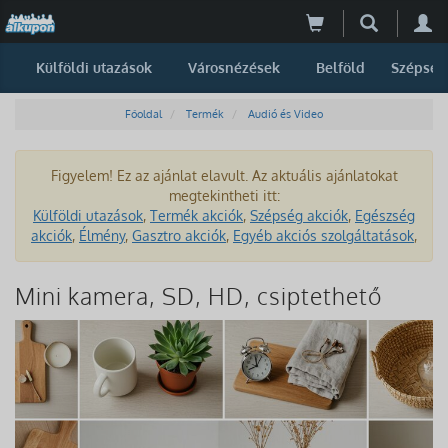
Külföldi utazások
Városnézések
Belföld
Szépség
Főoldal
Termék
Audió és Video
Figyelem! Ez az ajánlat elavult. Az aktuális ajánlatokat
megtekintheti itt:
Külföldi utazások
,
Termék akciók
,
Szépség akciók
,
Egészség
akciók
,
Élmény
,
Gasztro akciók
,
Egyéb akciós szolgáltatások
,
Mini kamera, SD, HD, csiptethető