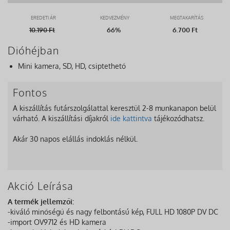
EREDETI ÁR
KEDVEZMÉNY
MEGTAKARÍTÁS
10.190
Ft
66%
6.700 Ft
Dióhéjban
Mini kamera, SD, HD, csiptethető
Fontos
A kiszállítás futárszolgálattal keresztül 2-8 munkanapon belül
várható. A kiszállítási díjakról
ide kattintva
tájékozódhatsz.
Akár 30 napos elállás indoklás nélkül.
Akció Leírása
A termék jellemzői:
-kiváló minőségű és nagy felbontású kép, FULL HD 1080P DV DC
-import OV9712 és HD kamera