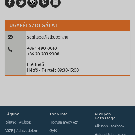
ÜGYFÉLSZOLGÁLAT
segitseg@alkupon.hu
+36 1 490-0010
+36 20 283 9008
Elérhető
Hétfő - Péntek: 09:30-15:00
Cégünk
Több info
Alkupon
Közössége
Rólunk
|
Állások
Hogyan megy ez?
Alkupon Facebook
ÁSZF
|
Adatvédelem
GyIK
Hírlevél feliratkozás