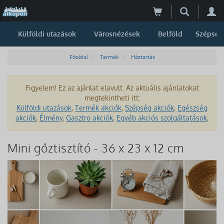
Külföldi utazások
Városnézések
Belföld
Szépség
Főoldal
Termék
Háztartás
Figyelem! Ez az ajánlat elavult. Az aktuális ajánlatokat
megtekintheti itt:
Külföldi utazások
,
Termék akciók
,
Szépség akciók
,
Egészség
akciók
,
Élmény
,
Gasztro akciók
,
Egyéb akciós szolgáltatások
,
Mini gőztisztító - 36 x 23 x 12 cm