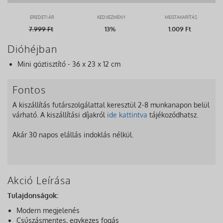
EREDETI ÁR
KEDVEZMÉNY
MEGTAKARÍTÁS
7.999
Ft
13%
1.009 Ft
Dióhéjban
Mini gőztisztító - 36 x 23 x 12 cm
Fontos
A kiszállítás futárszolgálattal keresztül 2-8 munkanapon belül
várható. A kiszállítási díjakról
ide kattintva
tájékozódhatsz.
Akár 30 napos elállás indoklás nélkül.
Akció Leírása
Tulajdonságok:
Modern megjelenés
Csúszásmentes, egykezes fogás