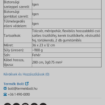
Biztonsági
Igen
szeleppel szerelt:
Biztonsági
Igen
gombbal szerelt:
Túlmelegedés
Igen
elleni védelem:
Tölcsér, mérőpohár, flexibilis hosszabbító cső
Tartozékok:
széles tisztítófej, kerek tisztítókefe, réstisztító
fej, törlőkendő, 2 db gumitömítés
Méret:
36 x 23 x 12 cm
Súly (üresen):
~1100 g
Szín:
Fehér
Kábel hossza,
280 cm, 3g0.75 mm²
típusa:
Kérdések és Hozzászólások (0)
Termék Bolt
bolt@termekbolt.hu
+36 1 490-0010