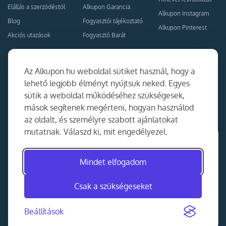
Elállás a szerződéstől
Alkupon Garancia
Alkupon Instagram
Blog
Fogyasztói tájékoztató
Alkupon Pinterest
Akciós utazások
Fogyasztó Barát
Kapcsolat
Együttműködés
Az Alkupon.hu weboldal sütiket használ, hogy a
Kapcsolat
lehető legjobb élményt nyújtsuk neked. Egyes
sütik a weboldal működéséhez szükségesek,
Ajánlj nekünk!
mások segítenek megérteni, hogyan használod
Partner Belépés
az oldalt, és személyre szabott ajánlatokat
mutatnak. Válaszd ki, mit engedélyezel.
Mindet elfogadom
Csak a szükségeseket
Beállítások