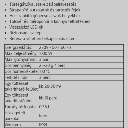
Törésgátlóval szerelt kábelkivezetés
Strapabíró burkolatok és tartozék fejek
Hosszabbító gégecső a szűk helyekhez
Tölcsér és mérőpohár a könnyű feltöltéshez
Visszajelző LED-ek
Biztonsági szelep
Retesz a véletlen bekapcsolás ellen
Energiaellátás:
230V - 50 / 60 Hz
Max. teljesítmény:
1000 W
Max. gőznyomás:
3 bar
Gőzmennyiség:
25-30 g / perc
Gőz hőmérséklete:
100 °C
Felfűtési idő:
3 perc
Egy töltéssel
kb 20-30 m²
takarítható felület:
Egy töltéssel
kb 10 perc
takarítható idő:
Tartály térfogata:
0,35 L
Hőszigetelt
Igen
burkolat:
Védelem:
IPX4