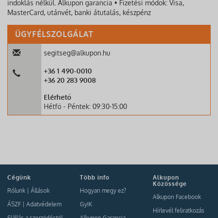
indoklás nélkül. Alkupon garancia • Fizetési módok: Visa,
MasterCard, utánvét, banki átutalás, készpénz
ÜGYFÉLSZOLGÁLAT
segitseg@alkupon.hu
+36 1 490-0010
+36 20 283 9008
Elérhető
Hétfő - Péntek: 09:30-15:00
Cégünk
Több info
Alkupon
Közössége
Rólunk
|
Állások
Hogyan megy ez?
Alkupon Facebook
ÁSZF
|
Adatvédelem
GyIK
Hírlevél feliratkozás
Elállás a szerződéstől
Alkupon Garancia