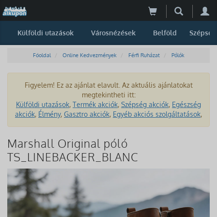
Külföldi utazások
Városnézések
Belföld
Szépség
Főoldal
Online Kedvezmények
Férfi Ruházat
Pólók
Figyelem! Ez az ajánlat elavult. Az aktuális ajánlatokat
megtekintheti itt:
Külföldi utazások
,
Termék akciók
,
Szépség akciók
,
Egészség
akciók
,
Élmény
,
Gasztro akciók
,
Egyéb akciós szolgáltatások
,
Marshall Original póló
TS_LINEBACKER_BLANC