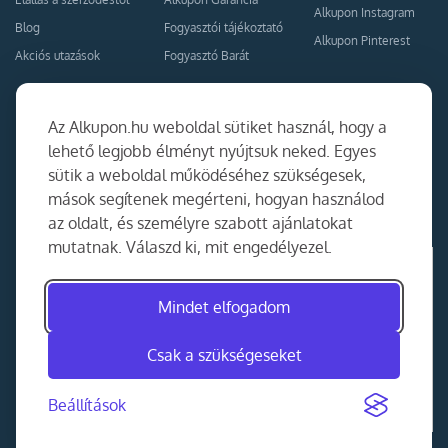
Alkupon Instagram
Blog
Fogyasztói tájékoztató
Alkupon Pinterest
Akciós utazások
Fogyasztó Barát
Kapcsolat
Együttműködés
Az Alkupon.hu weboldal sütiket használ, hogy a
Kapcsolat
lehető legjobb élményt nyújtsuk neked. Egyes
sütik a weboldal működéséhez szükségesek,
Ajánlj nekünk!
mások segítenek megérteni, hogyan használod
Partner Belépés
az oldalt, és személyre szabott ajánlatokat
mutatnak. Válaszd ki, mit engedélyezel.
Mindet elfogadom
Csak a szükségeseket
Beállítások