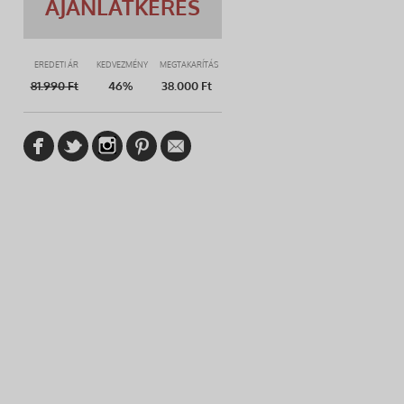
AJÁNLATKÉRÉS
EREDETI ÁR
KEDVEZMÉNY
MEGTAKARÍTÁS
81.990
Ft
46%
38.000 Ft