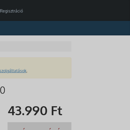
Regisztráció
szolgáltatások
,
00
43.990
Ft