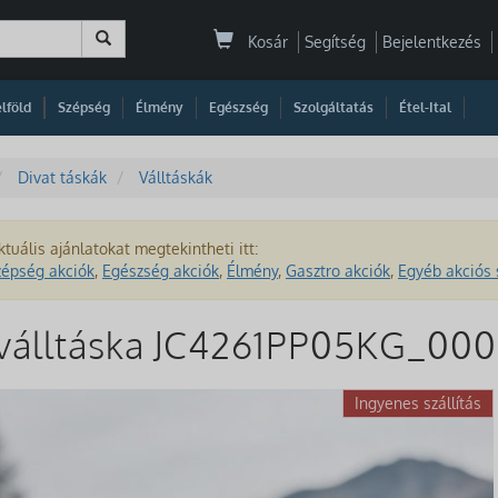
Kosár
Segítség
Bejelentkezés
|
|
|
|
|
|
|
lföld
Szépség
Élmény
Egészség
Szolgáltatás
Étel-Ital
Divat táskák
Válltáskák
ktuális ajánlatokat megtekintheti itt:
zépség akciók
,
Egészség akciók
,
Élmény
,
Gasztro akciók
,
Egyéb akciós 
válltáska JC4261PP05KG_00
Ingyenes szállítás