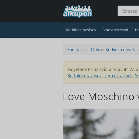
|
|
Külföldi utazások
Városnézések
Be
Főoldal
Online Kedvezmények
Figyelem! Ez az ajánlat elavult. Az a
Külföldi utazások
,
Termék akciók
,
S
Love Moschino 