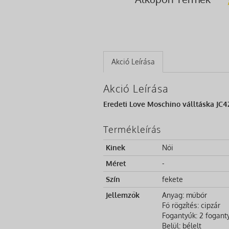
Akció Leírása
Akció Leírása
Eredeti Love Moschino válltáska JC
Termékleírás
Kinek
Női
Méret
-
Szín
fekete
Jellemzők
Anyag: műbőr
Fő rögzítés: cipzár
Fogantyúk: 2 fogant
Belül: bélelt