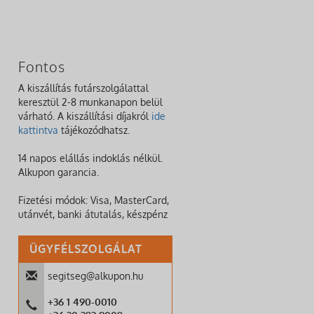
Fontos
A kiszállítás futárszolgálattal
keresztül 2-8 munkanapon belül
várható. A kiszállítási díjakról
ide
kattintva
tájékozódhatsz.
14 napos elállás indoklás nélkül.
Alkupon garancia.
Fizetési módok: Visa, MasterCard,
utánvét, banki átutalás, készpénz
ÜGYFÉLSZOLGÁLAT
segitseg@alkupon.hu
+36 1 490-0010