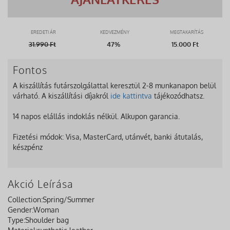
EREDETI ÁR
KEDVEZMÉNY
MEGTAKARÍTÁS
31.990
Ft
47%
15.000 Ft
Fontos
A kiszállítás futárszolgálattal keresztül 2-8 munkanapon belül
várható. A kiszállítási díjakról
ide kattintva
tájékozódhatsz.
14 napos elállás indoklás nélkül. Alkupon garancia.
Fizetési módok: Visa, MasterCard, utánvét, banki átutalás,
készpénz
Akció Leírása
Collection:
Spring/Summer
Gender:
Woman
Type:
Shoulder bag