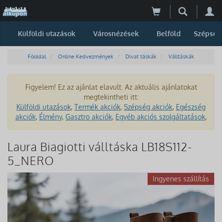
Külföldi utazások
Városnézések
Belföld
Szépség
Főoldal
Online Kedvezmények
Divat táskák
Válltáskák
Figyelem! Ez az ajánlat elavult. Az aktuális ajánlatokat
megtekintheti itt:
Külföldi utazások
,
Termék akciók
,
Szépség akciók
,
Egészség
akciók
,
Élmény
,
Gasztro akciók
,
Egyéb akciós szolgáltatások
,
Laura Biagiotti válltáska LB18S112-
5_NERO
Ingyenes szállítás