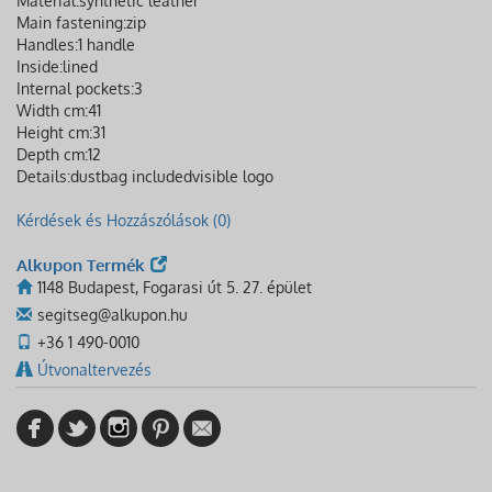
Material:
synthetic leather
Main fastening:
zip
Handles:
1 handle
Inside:
lined
Internal pockets:
3
Width cm:
41
Height cm:
31
Depth cm:
12
Details:
dustbag included
visible logo
Kérdések és Hozzászólások (0)
Alkupon Termék
1148 Budapest, Fogarasi út 5. 27. épület
segitseg@alkupon.hu
+36 1 490-0010
Útvonaltervezés