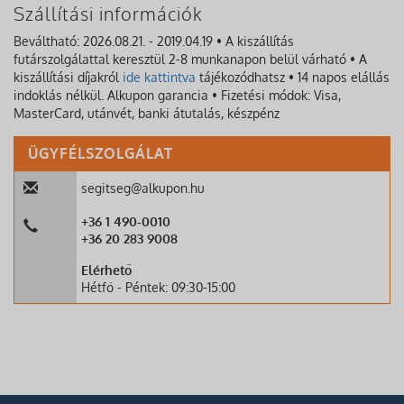
Szállítási információk
Beváltható: 2026.08.21. - 2019.04.19 • A kiszállítás
futárszolgálattal keresztül 2-8 munkanapon belül várható • A
kiszállítási díjakról
ide kattintva
tájékozódhatsz • 14 napos elállás
indoklás nélkül. Alkupon garancia • Fizetési módok: Visa,
MasterCard, utánvét, banki átutalás, készpénz
ÜGYFÉLSZOLGÁLAT
segitseg@alkupon.hu
+36 1 490-0010
+36 20 283 9008
Elérhető
Hétfő - Péntek: 09:30-15:00