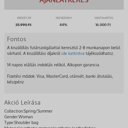
EREDETI ÁR
KEDVEZMÉNY
MEGTAKARÍTÁS
35.990
Ft
44%
16.000 Ft
Fontos
A kiszállítás futárszolgálattal keresztül 2-8 munkanapon belül
várható. A kiszállítási díjakról
ide kattintva
tájékozódhatsz.
14 napos elállás indoklás nélkül. Alkupon garancia.
Fizetési módok: Visa, MasterCard, utánvét, banki átutalás,
készpénz
Akció Leírása
Collection:
Spring/Summer
Gender:
Woman
Type:
Shoulder bag