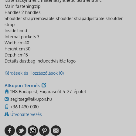
Material:
synthetic material
synthetic leather
fabric
Main fastening:
zip
Handles:
2 handles
Shoulder strap:
removable shoulder strap
adjustable shoulder
strap
Inside:
lined
Internal pockets:
3
Width cm:
40
Height cm:
30
Depth cm:
15
Details:
dustbag included
visible logo
Kérdések és Hozzászólások (0)
Alkupon Termék
1148 Budapest, Fogarasi út 5. 27. épület
segitseg@alkupon.hu
+36 1 490-0010
Útvonaltervezés