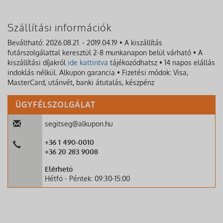
Szállítási információk
Beváltható: 2026.08.21. - 2019.04.19 • A kiszállítás
futárszolgálattal keresztül 2-8 munkanapon belül várható • A
kiszállítási díjakról
ide kattintva
tájékozódhatsz • 14 napos elállás
indoklás nélkül. Alkupon garancia • Fizetési módok: Visa,
MasterCard, utánvét, banki átutalás, készpénz
ÜGYFÉLSZOLGÁLAT
segitseg@alkupon.hu
+36 1 490-0010
+36 20 283 9008
Elérhető
Hétfő - Péntek: 09:30-15:00