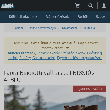
Külföldi utazások
Városnézések
Belföld
Szépség
Főoldal
Online Kedvezmények
Divat táskák
Válltáskák
Figyelem! Ez az ajánlat elavult. Az aktuális ajánlatokat
megtekintheti itt:
Külföldi utazások
,
Termék akciók
,
Szépség akciók
,
Egészség
akciók
,
Élmény
,
Gasztro akciók
,
Egyéb akciós szolgáltatások
,
Laura Biagiotti válltáska LB18S109-
4_BLU
Ingyenes szállítás