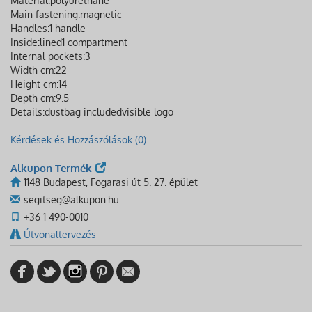
Material:
polyurethane
Main fastening:
magnetic
Handles:
1 handle
Inside:
lined
1 compartment
Internal pockets:
3
Width cm:
22
Height cm:
14
Depth cm:
9.5
Details:
dustbag included
visible logo
Kérdések és Hozzászólások (0)
Alkupon Termék
1148 Budapest, Fogarasi út 5. 27. épület
segitseg@alkupon.hu
+36 1 490-0010
Útvonaltervezés