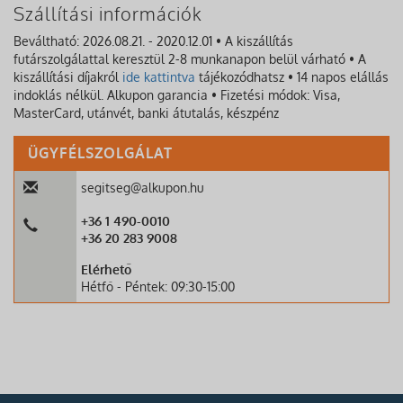
Szállítási információk
Beváltható: 2026.08.21. - 2020.12.01 • A kiszállítás
futárszolgálattal keresztül 2-8 munkanapon belül várható • A
kiszállítási díjakról
ide kattintva
tájékozódhatsz • 14 napos elállás
indoklás nélkül. Alkupon garancia • Fizetési módok: Visa,
MasterCard, utánvét, banki átutalás, készpénz
ÜGYFÉLSZOLGÁLAT
segitseg@alkupon.hu
+36 1 490-0010
+36 20 283 9008
Elérhető
Hétfő - Péntek: 09:30-15:00