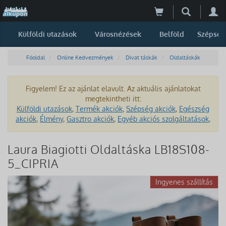
Külföldi utazások
Városnézések
Belföld
Szépség
Főoldal
Online Kedvezmények
Divat táskák
Oldaltáskák
Figyelem! Ez az ajánlat elavult. Az aktuális ajánlatokat
megtekintheti itt:
Külföldi utazások
,
Termék akciók
,
Szépség akciók
,
Egészség
akciók
,
Élmény
,
Gasztro akciók
,
Egyéb akciós szolgáltatások
,
Laura Biagiotti Oldaltáska LB18S108-
5_CIPRIA
Ingyenes szállítás