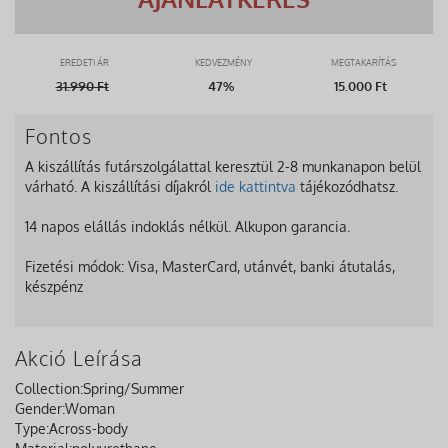
EREDETI ÁR
KEDVEZMÉNY
MEGTAKARÍTÁS
31.990
Ft
47%
15.000 Ft
Fontos
A kiszállítás futárszolgálattal keresztül 2-8 munkanapon belül
várható. A kiszállítási díjakról
ide kattintva
tájékozódhatsz.
14 napos elállás indoklás nélkül. Alkupon garancia.
Fizetési módok: Visa, MasterCard, utánvét, banki átutalás,
készpénz
Akció Leírása
Collection:
Spring/Summer
Gender:
Woman
Type:
Across-body