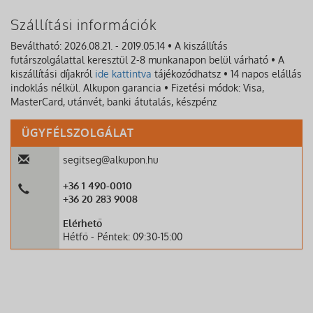
Szállítási információk
Beváltható: 2026.08.21. - 2019.05.14 • A kiszállítás
futárszolgálattal keresztül 2-8 munkanapon belül várható • A
kiszállítási díjakról
ide kattintva
tájékozódhatsz • 14 napos elállás
indoklás nélkül. Alkupon garancia • Fizetési módok: Visa,
MasterCard, utánvét, banki átutalás, készpénz
ÜGYFÉLSZOLGÁLAT
segitseg@alkupon.hu
+36 1 490-0010
+36 20 283 9008
Elérhető
Hétfő - Péntek: 09:30-15:00