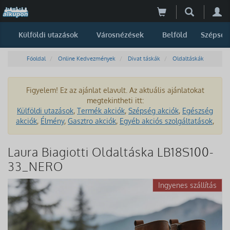
Külföldi utazások
Városnézések
Belföld
Szépség
Főoldal
Online Kedvezmények
Divat táskák
Oldaltáskák
Figyelem! Ez az ajánlat elavult. Az aktuális ajánlatokat
megtekintheti itt:
Külföldi utazások
,
Termék akciók
,
Szépség akciók
,
Egészség
akciók
,
Élmény
,
Gasztro akciók
,
Egyéb akciós szolgáltatások
,
Laura Biagiotti Oldaltáska LB18S100-
33_NERO
Ingyenes szállítás