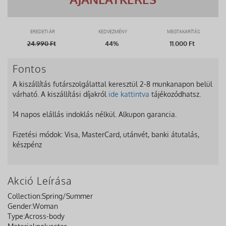
EREDETI ÁR
KEDVEZMÉNY
MEGTAKARÍTÁS
24.990
Ft
44%
11.000 Ft
Fontos
A kiszállítás futárszolgálattal keresztül 2-8 munkanapon belül
várható. A kiszállítási díjakról
ide kattintva
tájékozódhatsz.
14 napos elállás indoklás nélkül. Alkupon garancia.
Fizetési módok: Visa, MasterCard, utánvét, banki átutalás,
készpénz
Akció Leírása
Collection:
Spring/Summer
Gender:
Woman
Type:
Across-body