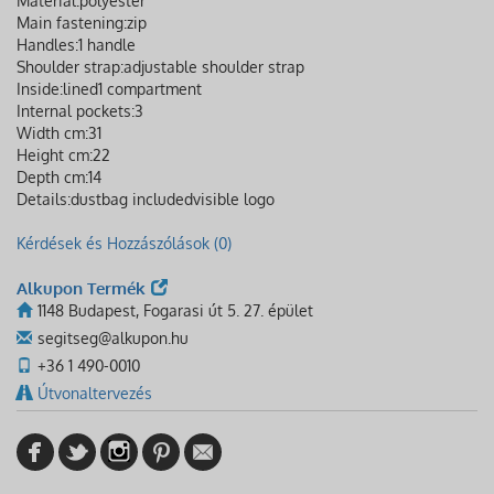
Material:
polyester
Main fastening:
zip
Handles:
1 handle
Shoulder strap:
adjustable shoulder strap
Inside:
lined
1 compartment
Internal pockets:
3
Width cm:
31
Height cm:
22
Depth cm:
14
Details:
dustbag included
visible logo
Kérdések és Hozzászólások (0)
Alkupon Termék
1148 Budapest, Fogarasi út 5. 27. épület
segitseg@alkupon.hu
+36 1 490-0010
Útvonaltervezés