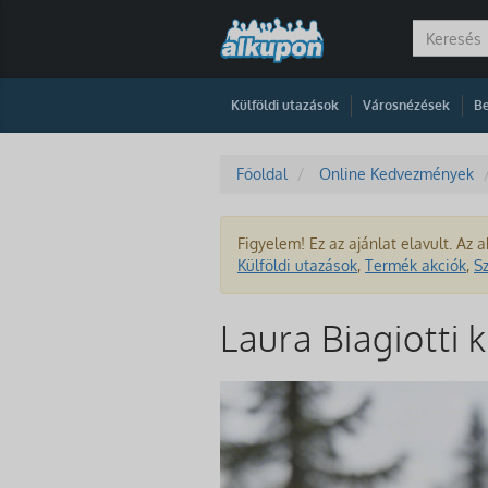
|
|
Külföldi utazások
Városnézések
Be
Főoldal
Online Kedvezmények
Figyelem! Ez az ajánlat elavult. Az a
Külföldi utazások
,
Termék akciók
,
S
Laura Biagiotti