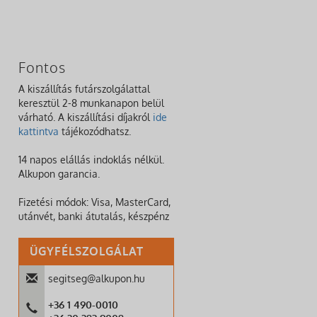
Fontos
A kiszállítás futárszolgálattal
keresztül 2-8 munkanapon belül
várható. A kiszállítási díjakról
ide
kattintva
tájékozódhatsz.
14 napos elállás indoklás nélkül.
Alkupon garancia.
Fizetési módok: Visa, MasterCard,
utánvét, banki átutalás, készpénz
ÜGYFÉLSZOLGÁLAT
segitseg@alkupon.hu
+36 1 490-0010