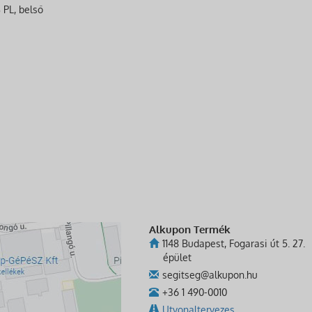
 PL, belső
Alkupon Termék
1148 Budapest, Fogarasi út 5. 27.
épület
segitseg@alkupon.hu
+36 1 490-0010
Utvonaltervezes