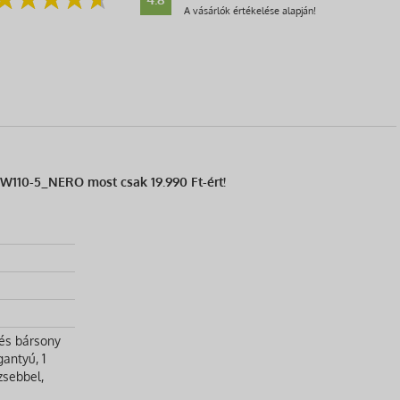
A vásárlók értékelése alapján!
17W110-5_NERO most csak 19.990 Ft-ért!
 és bársony
gantyú, 1
zsebbel,