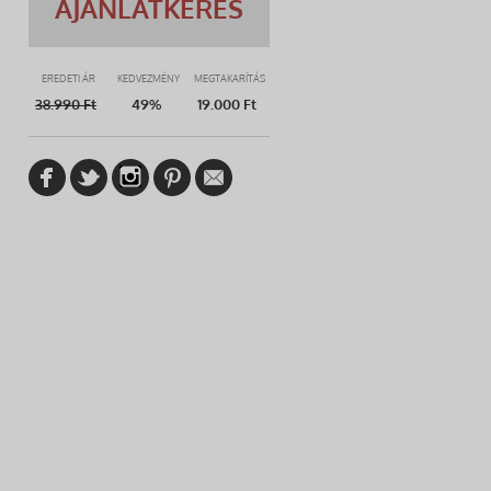
AJÁNLATKÉRÉS
EREDETI ÁR
KEDVEZMÉNY
MEGTAKARÍTÁS
38.990
Ft
49%
19.000 Ft