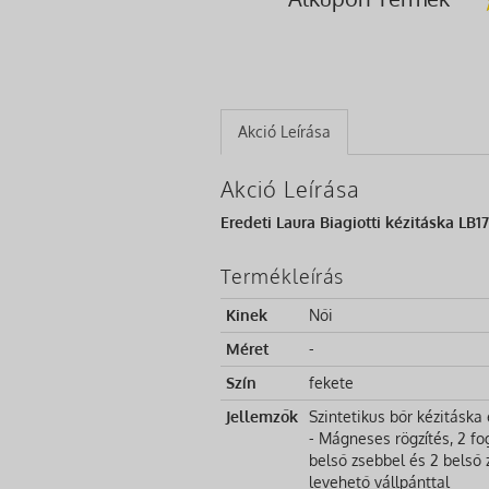
Akció Leírása
Akció Leírása
Eredeti Laura Biagiotti kézitáska LB
Termékleírás
Kinek
Női
Méret
-
Szín
fekete
Jellemzők
Szintetikus bőr kézitáska
- Mágneses rögzítés, 2 fo
belső zsebbel és 2 belső 
levehető vállpánttal