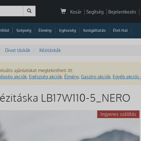
Kosár
Segítség
Bejelentkezés
|
|
|
|
|
|
|
lföld
Szépség
Élmény
Egészség
Szolgáltatás
Étel-Ital
Divat táskák
Kézitáskák
ktuális ajánlatokat megtekintheti itt:
zépség akciók
,
Egészség akciók
,
Élmény
,
Gasztro akciók
,
Egyéb akciós 
 kézitáska LB17W110-5_NERO
Ingyenes szállítás