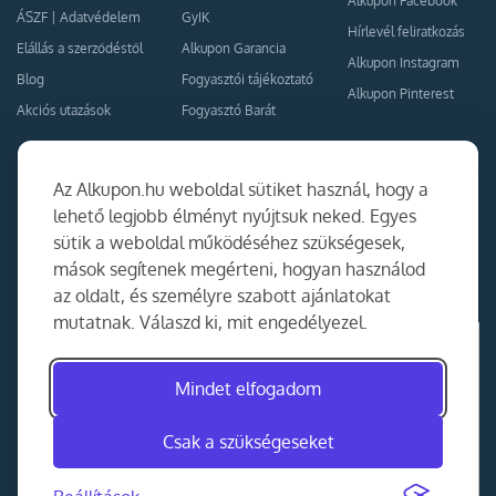
Alkupon Facebook
ÁSZF
|
Adatvédelem
GyIK
Hírlevél feliratkozás
Elállás a szerződéstől
Alkupon Garancia
Alkupon Instagram
Blog
Fogyasztói tájékoztató
Alkupon Pinterest
Akciós utazások
Fogyasztó Barát
Kapcsolat
Együttműködés
Az Alkupon.hu weboldal sütiket használ, hogy a
Kapcsolat
lehető legjobb élményt nyújtsuk neked. Egyes
sütik a weboldal működéséhez szükségesek,
Ajánlj nekünk!
mások segítenek megérteni, hogyan használod
Partner Belépés
az oldalt, és személyre szabott ajánlatokat
mutatnak. Válaszd ki, mit engedélyezel.
Mindet elfogadom
Csak a szükségeseket