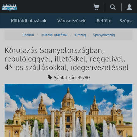
Külföldi utazások
Városnézések
Belföld
Szépség
Főoldal
Külföldi utazások
Ország
Spanyolország
Körutazás Spanyolországban,
repülőjeggyel, illetékkel, reggelivel,
4*-os szállásokkal, idegenvezetéssel
Ajánlat kód: 45780