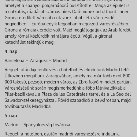
amelyet a spanyol polgárháború pusztított el. Maga az épület is
műalkotás, ráadásul számos híres Dalí-műnek ad otthont. Innen
Girona erődített városába utazunk, ahol séta vár a zsidó
negyedben – Európa egyik legjobban megőrzött városrészében.
Girona a rómaiak erődje volt. Majd meglátogatjuk az Arab fürdőt,
amely római közfürdők mintájára épült. Végül a gironai
katedrálist tekintjük meg.
4. nap
Barcelona – Zaragoza – Madrid
Reggeli után kijelentkezés a hotelből és elindulunk Madrid felé.
Útközben megállunk Zaragozában, amely ma már több mint 800
000 lakosú, pezsgő, modern város, az Ebro folyó mindkét partján.
Városnézésünk során megismerkedünk a főbb látnivalókkal: a
Pilar-bazilikával, a Plaza de las Catedrales térrel és a La Seo del
Salvador-székesegyházzal. Rövid szabadidő a belvárosban, majd
továbbutazás Madridba.
5. nap
Madrid – Spanyolország fővárosa
Reggeli a hotelben, ezután madridi városnézésre indulunk.