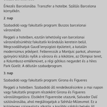
Érkezés Barcelonába. Transzfer a hotelbe. Szállás Barcelona
környékén.
2. nap
Szabadidő vagy fakultatív program: Buszos barcelonai
városnézés
Reggeli a hotelben, ezután lehetőség van barcelonai
városnézésünkhöz fakultatív kirándulás keretein belül.
Megcsodálhatjuk Gaudí lenyűgöző épületeit, a katalán
modernizmus jelképeit. Felkeressük a Montjuïc parkot, ahonnan
gyönyörű kilátás nyílik a városra és a kikötőre, az Olimpiai teret,
a Kolumbusz-emlékművet, a régi gótikus negyedet és a híres
Park Güellt. A délután szabadprogram.
3. nap
Szabadidő vagy fakultatív program: Girona és Figueres
Reggeli a hotelben. Szabadidő áll rendelkezésünkre a mai napon
vagy fakultatív program részeként Girona és Figueres
városlátogatásra. Elsőként Figueresbe utazunk, Salvador Dalí
szülővárosába, ahol meglátogatjuk a Színház-Múzeumot. Ez a
különleges szürrealista alkotás a korábbi színház helyén áll,