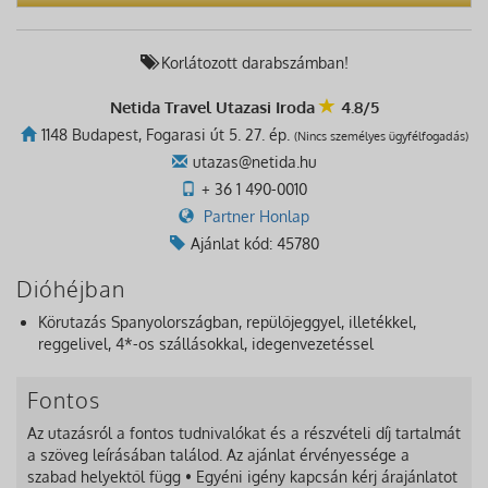
Korlátozott darabszámban!
Netida Travel Utazasi Iroda
4.8/5
1148 Budapest, Fogarasi út 5. 27. ép.
(Nincs személyes ügyfélfogadás)
utazas@netida.hu
+ 36 1 490-0010
Partner Honlap
Ajánlat kód: 45780
Dióhéjban
Körutazás Spanyolországban, repülőjeggyel, illetékkel,
reggelivel, 4*-os szállásokkal, idegenvezetéssel
Fontos
Az utazásról a fontos tudnivalókat és a részvételi díj tartalmát
a szöveg leírásában találod. Az ajánlat érvényessége a
szabad helyektől függ • Egyéni igény kapcsán kérj árajánlatot