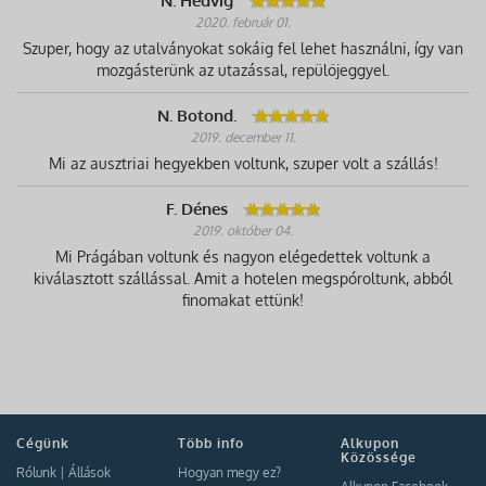
N. Hedvig
2020. február 01.
Szuper, hogy az utalványokat sokáig fel lehet használni, így van
mozgásterünk az utazással, repülőjeggyel.
N. Botond.
2019. december 11.
Mi az ausztriai hegyekben voltunk, szuper volt a szállás!
F. Dénes
2019. október 04.
Mi Prágában voltunk és nagyon elégedettek voltunk a
kiválasztott szállással. Amit a hotelen megspóroltunk, abból
finomakat ettünk!
Cégünk
Több info
Alkupon
Közössége
Rólunk
|
Állások
Hogyan megy ez?