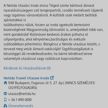
A Netida Utazási Iroda elvisz Téged szinte bárhová álmaid
nyaralására,legyen szó tengerpartról, csodás természeti tájakról
vagy izgalmas városnézésről. A külföldi utak mellett belföldi
ajánlatokkal is
találkozhatsz náluk, hiszen az iroda igyekszik bemutatni
közönségének Magyarország látnivalóit is, amelyekből több van,
mint gondolnád! Különösen kedvező árakon juthatsz el
célpontjaidra, ahol kényelmes,barátságos és exkluzív
szállodákban pihenhetsz. Böngéssz a Netida utazásai között, s
tervezd meg velük álmaid vakációját! Ügyfélszolgálatuk is
készséggel áll rendelkezésedre, ha bármi kérdésed lenne
valamelyik utazással vagy szállással kapcsolatban.
Kérdések és Hozzászólások (0)
Netida Travel Utazasi Iroda
1148 Budapest, Fogarasi út 5. 27. ép.( (NINCS SZEMÉLYES
ÜGYFÉLFOGADÁS)
utazas@netida.hu
+ 36 1 490-0010
Útvonaltervezés