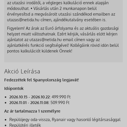
az utazási irodától, a végleges kalkuláció ennek alapján
módosulhat. • Vásárlás után 2 munkanapon belül
érvényesítsd a megvásárolt utazási szándékod emailben az
utazas@netida.hu címen, ajándékutalvány esetében is.
Figyelem! Az árak az Euró árfolyama és az aktuális gazdasági
helyzet miatt változhatnak. Ezért kérjük, vásárlás előtt kérjen
ajánlatot az utazas@netida.hu email címen vagy az
ajánlatkérés funkció segítségével! Kollégáink rövid időn belül
pontos kalkulációt küldenek Önnek!
Akció Leírása
Fedezzétek fel Spanyolország legjavát!
Időpontok
2026.10.15 - 2026.10.22:
499.990 Ft
2026.11.01 - 2026.11.08:
509.990 Ft
Az ár tartalmazza 1 személyre
Repülőjegy oda-vissza, Ryanair vagy hasonló légitársasággal
Repülőtéri illeték