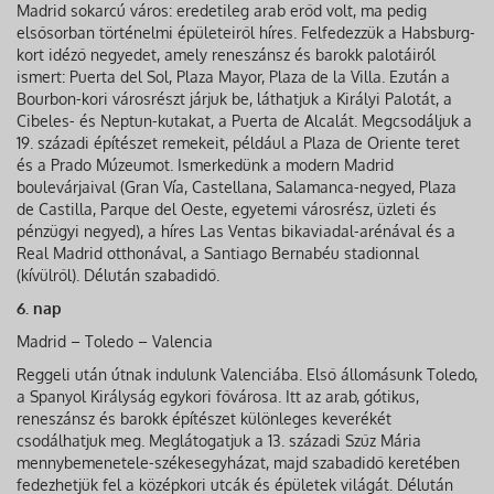
Madrid sokarcú város: eredetileg arab erőd volt, ma pedig
elsősorban történelmi épületeiről híres. Felfedezzük a Habsburg-
kort idéző negyedet, amely reneszánsz és barokk palotáiról
ismert: Puerta del Sol, Plaza Mayor, Plaza de la Villa. Ezután a
Bourbon-kori városrészt járjuk be, láthatjuk a Királyi Palotát, a
Cibeles- és Neptun-kutakat, a Puerta de Alcalát. Megcsodáljuk a
19. századi építészet remekeit, például a Plaza de Oriente teret
és a Prado Múzeumot. Ismerkedünk a modern Madrid
boulevárjaival (Gran Vía, Castellana, Salamanca-negyed, Plaza
de Castilla, Parque del Oeste, egyetemi városrész, üzleti és
pénzügyi negyed), a híres Las Ventas bikaviadal-arénával és a
Real Madrid otthonával, a Santiago Bernabéu stadionnal
(kívülről). Délután szabadidő.
6. nap
Madrid – Toledo – Valencia
Reggeli után útnak indulunk Valenciába. Első állomásunk Toledo,
a Spanyol Királyság egykori fővárosa. Itt az arab, gótikus,
reneszánsz és barokk építészet különleges keverékét
csodálhatjuk meg. Meglátogatjuk a 13. századi Szűz Mária
mennybemenetele-székesegyházat, majd szabadidő keretében
fedezhetjük fel a középkori utcák és épületek világát. Délután