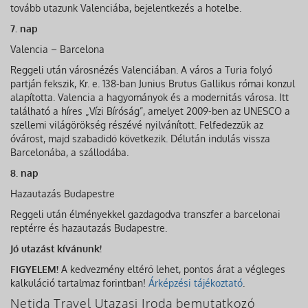
tovább utazunk Valenciába, bejelentkezés a hotelbe.
7. nap
Valencia – Barcelona
Reggeli után városnézés Valenciában. A város a Turia folyó
partján fekszik, Kr. e. 138-ban Junius Brutus Gallikus római konzul
alapította. Valencia a hagyományok és a modernitás városa. Itt
található a híres „Vízi Bíróság”, amelyet 2009-ben az UNESCO a
szellemi világörökség részévé nyilvánított. Felfedezzük az
óvárost, majd szabadidő következik. Délután indulás vissza
Barcelonába, a szállodába.
8. nap
Hazautazás Budapestre
Reggeli után élményekkel gazdagodva transzfer a barcelonai
reptérre és hazautazás Budapestre.
Jó utazást kívánunk!
FIGYELEM!
A kedvezmény eltérő lehet, pontos árat a végleges
kalkuláció tartalmaz forintban!
Árképzési tájékoztató
.
Netida Travel Utazasi Iroda bemutatkozó