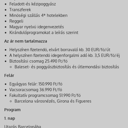
Feladott-és kézipoggyász
Transzferek
Minőségi szállás 4* hotelekben
Reggeli
Magyar nyelvű idegenvezetés
Kirándulóprogramokat a leírás szerint
Az ár nem tartalmazza
Helyszínen fizetendő, elvárt borravaló kb. 30 EUR/fő/út
A helyszínen fizetendő idegenforgalmi adó kb. 3,5 EUR/fő/éj
Biztosítási csomag 25.490 Ft/fő
Baleset- és poggyászbiztosítás és útlemondási biztosítás
Felár
Egyágyas felár: 150.990 Ft/fő
Vacsoracsomag 36.990 Ft/fő
Fakultatív programcsomag 51.990 Ft/fő
Barcelona városnézés, Girona és Figueres
Program
1. nap
Utazás Barcelonába