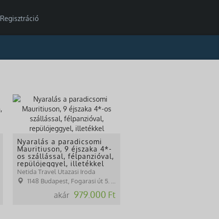
Regisztráció
Nyaralás a paradicsomi
Mauritiuson, 9 éjszaka 4*-
os szállással, félpanzióval,
repülőjeggyel, illetékkel
Netida Travel Utazasi Iroda
1148 Budapest, Fogarasi út 5. 27. ép.( (NINCS SZEMÉLYES ÜGYFÉLFOGADÁS)
979.000 Ft
akár