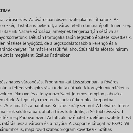
ATIMA
, városnézés. Az óvárosban díszes azulejokat is láthatunk. Az
ökségi Listába is bekerült, a város feletti dombra épült. Innen szép
ban utazunk Nazaré városába, amelynek tengerpartján sétálva az
yörködhetünk. Délután Portugália talán legszebb épülete következik,
den részlete lenyűgöző, de a legcsodálatosabb a kerengő és a
zarándokhelyet, Fatimát keressük fel, ahol Szűz Mária először három
lőtt is megjelent. Szállás Fatimában.
gész napos városnézés. Programunkat Lisszabonban, a főváros
nán a felfedezőhajók százai indultak útnak. A környék műemlékei is
dezők Emlékműve és a lenyűgöző Szent Jeromos templom, ahová a
temették. A Tejo folyó mentén haladva érkezünk a központba.
 25-e hidat és a hatalmas Krisztus király szobrot. A belváros főtere
a szűk sikátoraiban, ahol a híres katedrális, a Sé több évszázad
telték meg Padovai Szent Antalt, aki az épület közelében született. Ezt
rálátás lesz a városra és a folyóra. A csoport ellátogat az EXPO ’98
áriumhoz is, majd rövid szabadprogram következik. Szállás