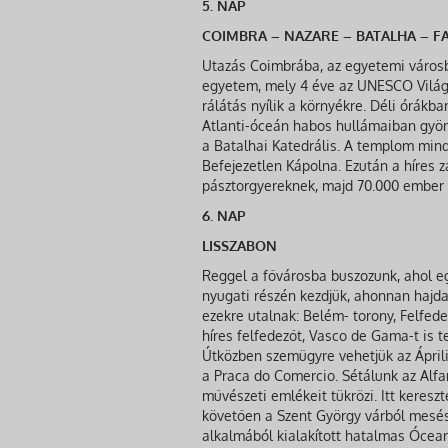
5. NAP
COIMBRA – NAZARE – BATALHA – F
Utazás Coimbrába, az egyetemi városba
egyetem, mely 4 éve az UNESCO Világör
rálátás nyílik a környékre. Déli órák
Atlanti-óceán habos hullámaiban gyön
a Batalhai Katedrális. A templom min
Befejezetlen Kápolna. Ezután a híres 
pásztorgyereknek, majd 70.000 ember e
6. NAP
LISSZABON
Reggel a fővárosba buszozunk, ahol e
nyugati részén kezdjük, ahonnan hajda
ezekre utalnak: Belém- torony, Felfe
híres felfedezőt, Vasco de Gama-t is 
Útközben szemügyre vehetjük az Április
a Praca do Comercio. Sétálunk az Alfam
művészeti emlékeit tükrözi. Itt keresz
követően a Szent György várból mesés 
alkalmából kialakított hatalmas Ócean