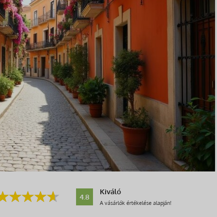
Kiváló
4.8
A vásárlók értékelése alapján!