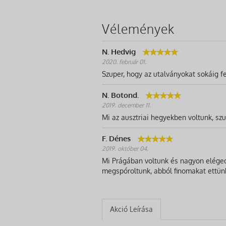
Vélemények
N. Hedvig
2020. február 01.
Szuper, hogy az utalványokat sokáig fe
N. Botond.
2019. december 11.
Mi az ausztriai hegyekben voltunk, szup
F. Dénes
2019. október 04.
Mi Prágában voltunk és nagyon elégede
megspóroltunk, abból finomakat ettün
Akció Leírása