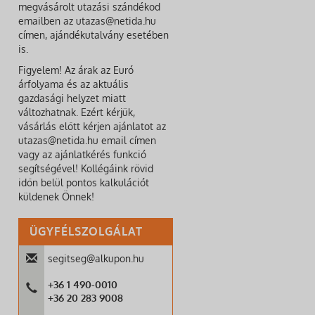
megvásárolt utazási szándékod
emailben az utazas@netida.hu
címen, ajándékutalvány esetében
is.
Figyelem! Az árak az Euró
árfolyama és az aktuális
gazdasági helyzet miatt
változhatnak. Ezért kérjük,
vásárlás előtt kérjen ajánlatot az
utazas@netida.hu email címen
vagy az ajánlatkérés funkció
segítségével! Kollégáink rövid
időn belül pontos kalkulációt
küldenek Önnek!
ÜGYFÉLSZOLGÁLAT
segitseg@alkupon.hu
+36 1 490-0010
+36 20 283 9008