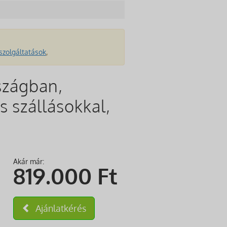
szolgáltatások
,
szágban,
s szállásokkal,
Akár már:
819.000
Ft
Ajánlatkérés