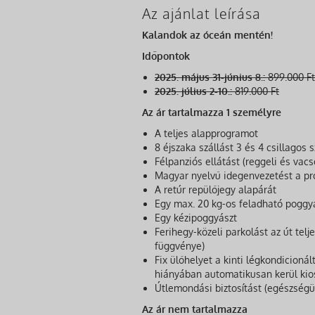
Az ajánlat leírása
Kalandok az óceán mentén!
Időpontok
2025. május 31-június 8.:
899.000 Ft
2025. július 2-10.:
819.000 Ft
Az ár tartalmazza 1 személyre
A teljes alapprogramot
8 éjszaka szállást 3 és 4 csillagos
Félpanziós ellátást (reggeli és vacs
Magyar nyelvű idegenvezetést a p
A retúr repülőjegy alapárát
Egy max. 20 kg-os feladható poggy
Egy kézipoggyászt
Ferihegy-közeli parkolást az út telj
függvénye)
Fix ülőhelyet a kinti légkondicioná
hiányában automatikusan kerül kio
Útlemondási biztosítást (egészség
Az ár nem tartalmazza