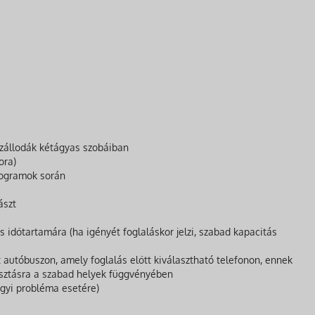
 szállodák kétágyas szobáiban
ora)
rogramok során
ászt
es időtartamára (ha igényét foglaláskor jelzi, szabad kapacitás
lt autóbuszon, amely foglalás előtt kiválasztható telefonon, ennek
sztásra a szabad helyek függvényében
ügyi probléma esetére)