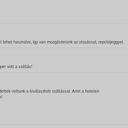
l lehet használni, így van mozgásterünk az utazással, repülőjeggyel.
er volt a szállás!
ttek voltunk a kiválasztott szállással. Amit a hotelen
k!