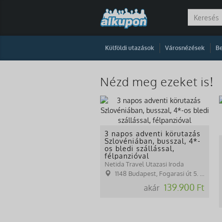
|
|
Külföldi utazások
Városnézések
Be
Nézd meg ezeket is!
3 napos adventi körutazás
Szlovéniában, busszal, 4*-
os bledi szállással,
félpanzióval
Netida Travel Utazasi Iroda
1148 Budapest, Fogarasi út 5. 27. ép.( (NINCS SZEMÉLYES ÜGYFÉLFOGADÁS)
139.900 Ft
akár