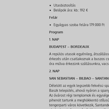
Utasbiztosítás
Belépők ára: kb.: 192 €
Felár
Egyágyas szoba felára 179.000 Ft
Program
1. NAP
BUDAPEST – BORDEAUX
A repülős utasok egyénileg, átszállá
érkezés után csatlakoznak a buszos c
óra múlva érkezünk szállásunkra, vacs
2. NAP
SAN SEBASTIAN – BILBAO – SANTA
Délelőtt az egyik legszebb fekvésű s
Baszk település, ahová nyáron a spanyo
Az óvárost régi templomok és egységes 
pihenőt tartunk a meghökkentő stílu
tengerparti város következik, Santand