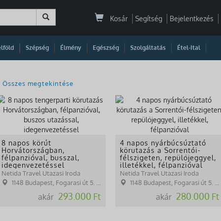
Kosár
Segítség
Bejelentkezés
|
|
|
|
|
|
|
lföld
Szépség
Élmény
Egészség
Szolgáltatás
Étel-Ital
Összes megtekintése
8 napos körút
4 napos nyárbúcsúztató
Horvátországban,
körutazás a Sorrentói-
félpanzióval, busszal,
félszigeten, repülőjeggyel,
idegenvezetéssel
illetékkel, félpanzióval
Netida Travel Utazasi Iroda
Netida Travel Utazasi Iroda
1148 Budapest, Fogarasi út 5. 27. ép.( (NINCS SZEMÉLYES ÜGYFÉLFOGADÁS)
1148 Budapest, Fogarasi út 5. 27. ép.( (NINCS SZEMÉLYES ÜGYFÉLFOGADÁS)
293.000 Ft
280.000 Ft
akár
akár