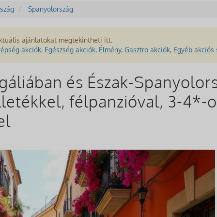
szág
Spanyolország
ktuális ajánlatokat megtekintheti itt:
zépség akciók
,
Egészség akciók
,
Élmény
,
Gasztro akciók
,
Egyéb akciós 
gáliában és Észak-Spanyolor
lletékkel, félpanzióval, 3-4*-o
el