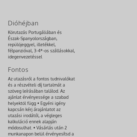
Dióhéjban
Körutazás Portugáliában és
Észak-Spanyolországban,
repülőjeggyel, illetékkel,
félpanzióval, 3-4*-os szállásokkal,
idegenvezetéssel
Fontos
Az utazásról a fontos tudnivalókat
és a részvételi díj tartalmát a
szöveg leírásában találod. Az
ajánlat érvényessége a szabad
helyektől függ • Egyéni igény
kapcsán kérj árajánlatot az
utazási irodától, a végleges
kalkuláció ennek alapján
módosulhat. • Vásárlás után 2
munkanapon belül érvényesítsd a