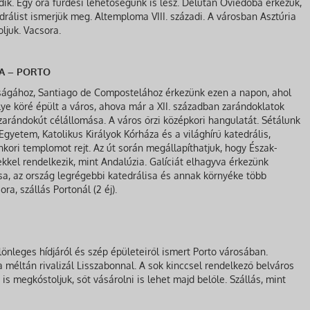
ik. Egy óra fürdési lehetőségünk is lesz. Délután Oviedóba érkezük,
edrálist ismerjük meg. Altemploma VIII. századi. A városban Asztúria
oljuk. Vacsora.
A – PORTO
ságához, Santiago de Compostelához érkezünk ezen a napon, ahol
lye köré épült a város, ahova már a XII. században zarándoklatok
 zarándokút célállomása. A város őrzi középkori hangulatát. Sétálunk
gyetem, Katolikus Királyok Kórháza és a világhírű katedrális,
kori templomot rejt. Az út során megállapíthatjuk, hogy Észak-
kel rendelkezik, mint Andalúzia. Galíciát elhagyva érkezünk
a, az ország legrégebbi katedrálisa és annak környéke több
a, szállás Portonál (2 éj).
önleges hídjáról és szép épületeiről ismert Porto városában.
méltán rivalizál Lisszabonnal. A sok kinccsel rendelkező belváros
t is megkóstoljuk, sőt vásárolni is lehet majd belőle. Szállás, mint