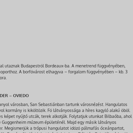
ssal utaznak Budapestről Bordeaux-ba. A menetrend függvényében,
soporthoz. A borfővárost elhagyva – forgalom függvényében – kb. 3
ora.
NDER – OVIEDO
panyol városban, San Sebastiánban tartunk városnézést. Hangulatos
l kormány is kiköltözik. Fő látványossága a híres kagyló alakú öböl.
képet nyújtó utcák, terek alkotják. Folytatjuk utunkat Bilbaóba, ahol
sú Guggenheim múzeum épületénél. Majd egy másik látványos
er. Megismerjük a trópusi hangulatot időző pálmafás óceánpartot,