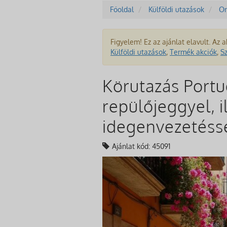
Főoldal
Külföldi utazások
Or
Figyelem! Ez az ajánlat elavult. Az a
Külföldi utazások
,
Termék akciók
,
S
Körutazás Portu
repülőjeggyel, i
idegenvezetéss
Ajánlat kód: 45091