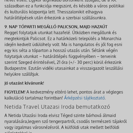
században ez a funkciója megszűnt, és később a város politikai
és kulturális központja lett. Thesszalonikit elhagyva
határátlépések után érkezünk a szerbiai szállásunkra.
9. NAP TÓPARTI MEGÁLLÓ PALICSON, MAJD HAZAÚT
Reggel folytatjuk utunkat hazafelé. Útközben megállunk és
megtekintjük Palicsot. Ez a határközeli település a Monarchia
idején kedvelt üdülőhely volt. Ma is hangulatos és jól fog esni
egy kis séta a tóparton a hosszú utazás után. Sétánk végén
folytatjuk utunkat – határátlépés függvényében – terveink
szerint Szeged érintésével, 21 óra (+/- 30 perc) körül érkezünk
Budapestre. Ezután vidéki utasainkat a visszaigazolt leszállási
helyükre szállítjuk.
Jó utazást kívánunk!
FIGYELEM!
A kedvezmény eltérő lehet, pontos árat a végleges
kalkuláció tartalmaz forintban!
Árképzési tájékoztató
.
Netida Travel Utazasi Iroda bemutatkozó
A Netida Utazási Iroda elvisz Téged szinte bárhová álmaid
nyaralására,legyen szó tengerpartról, csodás természeti tájakról
vagy izgalmas városnézésről. A külföldi utak mellett belföldi