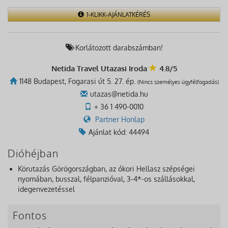
1-KLIKK-AJÁNLATKÉRÉS
Korlátozott darabszámban!
Netida Travel Utazasi Iroda
4.8/5
1148 Budapest, Fogarasi út 5. 27. ép.
(Nincs személyes ügyfélfogadás)
utazas@netida.hu
+ 36 1 490-0010
Partner Honlap
Ajánlat kód: 44494
Dióhéjban
Körutazás Görögországban, az ókori Hellasz szépségei
nyomában, busszal, félpanzióval, 3-4*-os szállásokkal,
idegenvezetéssel
Fontos