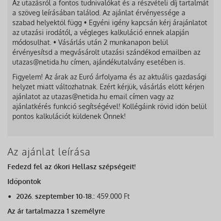
Az utazásról a fontos tudnivalókat és a részvételi díj tartalmát
a szöveg leírásában találod. Az ajánlat érvényessége a
szabad helyektől függ • Egyéni igény kapcsán kérj árajánlatot
az utazási irodától, a végleges kalkuláció ennek alapján
módosulhat. • Vásárlás után 2 munkanapon belül
érvényesítsd a megvásárolt utazási szándékod emailben az
utazas@netida.hu címen, ajándékutalvány esetében is.
Figyelem! Az árak az Euró árfolyama és az aktuális gazdasági
helyzet miatt változhatnak. Ezért kérjük, vásárlás előtt kérjen
ajánlatot az utazas@netida.hu email címen vagy az
ajánlatkérés funkció segítségével! Kollégáink rövid időn belül
pontos kalkulációt küldenek Önnek!
Az ajánlat leírása
Fedezd fel az ókori Hellasz szépségeit!
Időpontok
2026. szeptember 10-18.:
459.000 Ft
Az ár tartalmazza 1 személyre