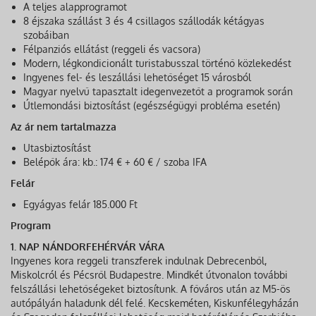
A teljes alapprogramot
8 éjszaka szállást 3 és 4 csillagos szállodák kétágyas
szobáiban
Félpanziós ellátást (reggeli és vacsora)
Modern, légkondicionált turistabusszal történő közlekedést
Ingyenes fel- és leszállási lehetőséget 15 városból
Magyar nyelvű tapasztalt idegenvezetőt a programok során
Útlemondási biztosítást (egészségügyi probléma esetén)
Az ár nem tartalmazza
Utasbiztosítást
Belépők ára: kb.: 174 € + 60 € / szoba IFA
Felár
Egyágyas felár 185.000 Ft
Program
1. NAP NÁNDORFEHÉRVÁR VÁRA
Ingyenes kora reggeli transzferek indulnak Debrecenből,
Miskolcról és Pécsről Budapestre. Mindkét útvonalon további
felszállási lehetőségeket biztosítunk. A főváros után az M5-ös
autópályán haladunk dél felé. Kecskeméten, Kiskunfélegyházán