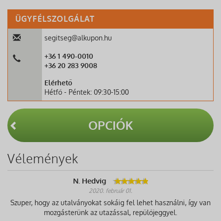
ÜGYFÉLSZOLGÁLAT
segitseg@alkupon.hu
+36 1 490-0010
+36 20 283 9008
Elérhető
Hétfő - Péntek: 09:30-15:00
OPCIÓK
Vélemények
N. Hedvig
2020. február 01.
Szuper, hogy az utalványokat sokáig fel lehet használni, így van
mozgásterünk az utazással, repülőjeggyel.