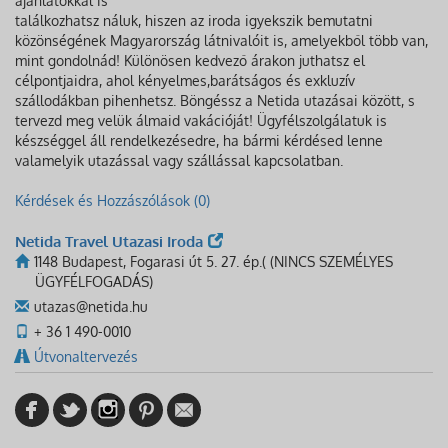
ajánlatokkal is
találkozhatsz náluk, hiszen az iroda igyekszik bemutatni
közönségének Magyarország látnivalóit is, amelyekből több van,
mint gondolnád! Különösen kedvező árakon juthatsz el
célpontjaidra, ahol kényelmes,barátságos és exkluzív
szállodákban pihenhetsz. Böngéssz a Netida utazásai között, s
tervezd meg velük álmaid vakációját! Ügyfélszolgálatuk is
készséggel áll rendelkezésedre, ha bármi kérdésed lenne
valamelyik utazással vagy szállással kapcsolatban.
Kérdések és Hozzászólások (0)
Netida Travel Utazasi Iroda
1148 Budapest, Fogarasi út 5. 27. ép.( (NINCS SZEMÉLYES
ÜGYFÉLFOGADÁS)
utazas@netida.hu
+ 36 1 490-0010
Útvonaltervezés