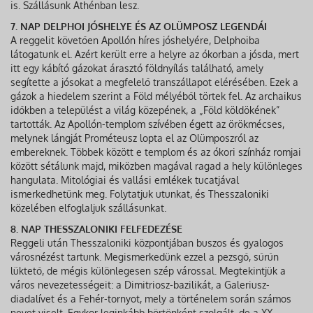
is. Szállásunk Athénban lesz.
7. NAP DELPHOI JÓSHELYE ÉS AZ OLÜMPOSZ LEGENDÁI
A reggelit követően Apollón híres jóshelyére, Delphoiba
látogatunk el. Azért került erre a helyre az ókorban a jósda, mert
itt egy kábító gázokat árasztó földnyílás található, amely
segítette a jósokat a megfelelő transzállapot elérésében. Ezek a
gázok a hiedelem szerint a Föld mélyéből törtek fel. Az archaikus
időkben a települést a világ közepének, a „Föld köldökének”
tartották. Az Apollón-templom szívében égett az örökmécses,
melynek lángját Prométeusz lopta el az Olümposzról az
embereknek. Többek között e templom és az ókori színház romjai
között sétálunk majd, miközben magával ragad a hely különleges
hangulata. Mitológiai és vallási emlékek tucatjával
ismerkedhetünk meg. Folytatjuk utunkat, és Thesszaloniki
közelében elfoglaljuk szállásunkat.
8. NAP THESSZALONIKI FELFEDEZÉSE
Reggeli után Thesszaloniki központjában buszos és gyalogos
városnézést tartunk. Megismerkedünk ezzel a pezsgő, sűrűn
lüktető, de mégis különlegesen szép várossal. Megtekintjük a
város nevezetességeit: a Dimitriosz-bazilikát, a Galeriusz-
diadalívet és a Fehér-tornyot, mely a történelem során számos
nevet viselt. Egykor leginkább börtönként szolgált, de a XX.