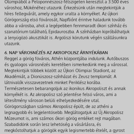
Olümpiából a Peloponnészosz-félszigeten keresztül a 3.500 éves
városhoz, Mükénéhez utazunk. Érkezésünk után megtekintjük a
híres fellegvárát, amely egykor uralta a környéket. Az újkori
Görögország első fővárosát, Napfliónt érintve haladunk tovább
abba a városba, ahol a legépebben fennmaradt ókori színház és
szanatórium található, Epidauroszba. A színházban kipróbálhatjuk
a lenyűgöző akusztikát is. Argoliszi körutunk végén szállásunkra
utazunk.
6. NAP VÁROSNÉZÉS AZ AKROPOLISZ ÁRNYÉKÁBAN
Reggel a görög főváros, Athén központjába indulunk. Autóbuszos
és gyalogos városnézés keretében ismerkedünk meg a várossal.
Megtekintjük többek között az Újkori Olimpiai Stadiont, az
Akadémiát, a Dionüszosz-színházat és Zeusz templomát. A
látnivalók visszavezetnek minket Periklész korába.
Természetesen bebarangoljuk az ikonikus Akropoliszt és annak
környékét is. Az akropolisz szó jelentése felső város, ami a
létesítmény városon belüli elhelyezkedésére utal.
Görögországban számos Akropolisz épült, de az athéni a
legnagyobb és legjelentősebb. Meglátogatjuk az Új Akropolisz
Múzeumot is, ami számos ókori görög emléket rejt magában.
Szabadidőnk során lesz lehetőség a vásárlásra, és
megkóstolhatjuk a görögök egyik legismertebb ételét, a gyrost