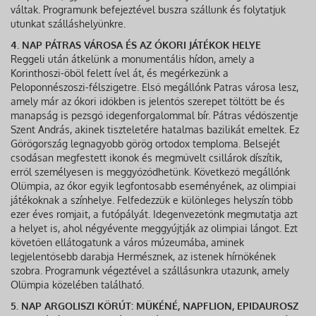
váltak. Programunk befejeztével buszra szállunk és folytatjuk
utunkat szálláshelyünkre.
4. NAP PÁTRAS VÁROSA ÉS AZ ÓKORI JÁTÉKOK HELYE
Reggeli után átkelünk a monumentális hídon, amely a
Korinthoszi-öböl felett ível át, és megérkezünk a
Peloponnészoszi-félszigetre. Első megállónk Patras városa lesz,
amely már az ókori időkben is jelentős szerepet töltött be és
manapság is pezsgő idegenforgalommal bír. Pátras védőszentje
Szent András, akinek tiszteletére hatalmas bazilikát emeltek. Ez
Görögország legnagyobb görög ortodox temploma. Belsejét
csodásan megfestett ikonok és megművelt csillárok díszítik,
erről személyesen is meggyőződhetünk. Következő megállónk
Olümpia, az ókor egyik legfontosabb eseményének, az olimpiai
játékoknak a színhelye. Felfedezzük e különleges helyszín több
ezer éves romjait, a futópályát. Idegenvezetőnk megmutatja azt
a helyet is, ahol négyévente meggyújtják az olimpiai lángot. Ezt
követően ellátogatunk a város múzeumába, aminek
legjelentősebb darabja Hermésznek, az istenek hírnökének
szobra. Programunk végeztével a szállásunkra utazunk, amely
Olümpia közelében található.
5. NAP ARGOLISZI KÖRÚT: MÜKÉNÉ, NAPFLION, EPIDAUROSZ