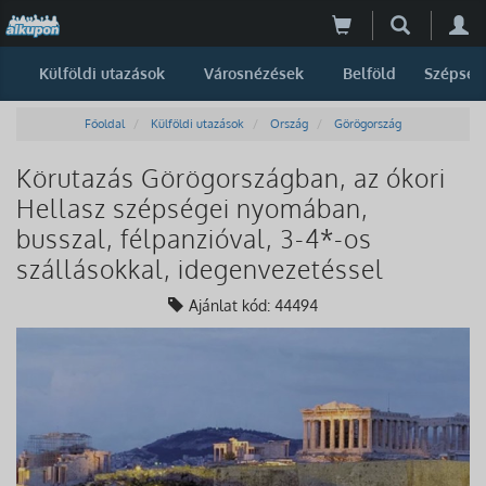
Külföldi utazások
Városnézések
Belföld
Szépség
Főoldal
Külföldi utazások
Ország
Görögország
Körutazás Görögországban, az ókori
Hellasz szépségei nyomában,
busszal, félpanzióval, 3-4*-os
szállásokkal, idegenvezetéssel
Ajánlat kód: 44494