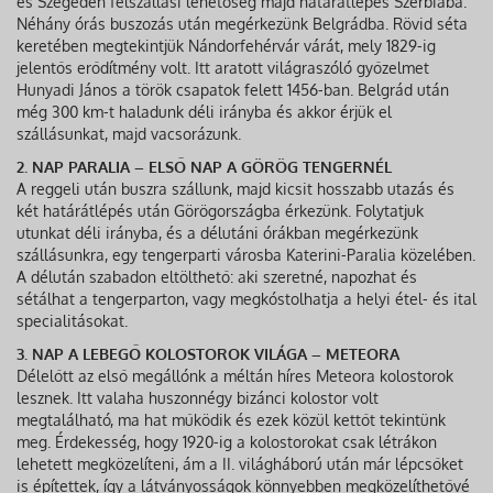
és Szegeden felszállási lehetőség majd határátlépés Szerbiába.
Néhány órás buszozás után megérkezünk Belgrádba. Rövid séta
keretében megtekintjük Nándorfehérvár várát, mely 1829-ig
jelentős erődítmény volt. Itt aratott világraszóló győzelmet
Hunyadi János a török csapatok felett 1456-ban. Belgrád után
még 300 km-t haladunk déli irányba és akkor érjük el
szállásunkat, majd vacsorázunk.
2. NAP PARALIA – ELSŐ NAP A GÖRÖG TENGERNÉL
A reggeli után buszra szállunk, majd kicsit hosszabb utazás és
két határátlépés után Görögországba érkezünk. Folytatjuk
utunkat déli irányba, és a délutáni órákban megérkezünk
szállásunkra, egy tengerparti városba Katerini-Paralia közelében.
A délután szabadon eltölthető: aki szeretné, napozhat és
sétálhat a tengerparton, vagy megkóstolhatja a helyi étel- és ital
specialitásokat.
3. NAP A LEBEGŐ KOLOSTOROK VILÁGA – METEORA
Délelőtt az első megállónk a méltán híres Meteora kolostorok
lesznek. Itt valaha huszonnégy bizánci kolostor volt
megtalálható, ma hat működik és ezek közül kettőt tekintünk
meg. Érdekesség, hogy 1920-ig a kolostorokat csak létrákon
lehetett megközelíteni, ám a II. világháború után már lépcsőket
is építettek, így a látványosságok könnyebben megközelíthetővé