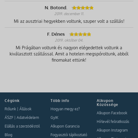
N. Botond.
2019. december 11.
Mi az ausztriai hegyekben voltunk, szuper volt a szállás!
F. Dénes
2019. október 04.
Mi Prágában voltunk és nagyon elégedettek voltunk a
kiválasztott szállással. Amit a hotelen megspóroltunk, abból
finomakat ettünk!
Cégünk
Több info
Alkupon
Közössége
Rólunk
|
Állások
Hogyan megy ez?
Alkupon Facebook
ÁSZF
|
Adatvédelem
GyIK
Hírlevél feliratkozás
Elállás a szerződéstől
Alkupon Garancia
Alkupon Instagram
Blog
Fogyasztói tájékoztató