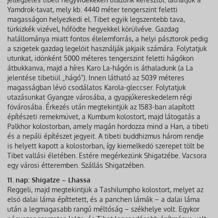
Yamdrok-tavat, mely kb. 4440 méter tengerszint feletti
magasságon helyezkedi el. Tibet egyik legszentebb tava,
türkizkék vizével, hófödte hegyekkel körülvéve. Gazdag
halállománya miatt fontos élelemforrás, a helyi pásztorok pedig
a szigetek gazdag legelőit használják jakjaik számára. Folytatjuk
utunkat, időnként 5000 méteres tengerszint feletti hágókon
átbukkanva, majd a híres Karo La-hágón is áthaladunk (a La
jelentése tibetiül „hágó”). Innen látható az 5039 méteres
magasságban lévő csodálatos Karola-gleccser. Folytatjuk
utazásunkat Gyangze városába, a gyapjúkereskedelem régi
fővárosába. Érkezés után megtekintjük az 1583-ban alapított
építészeti remekművet, a Kumbum kolostort, majd látogatás a
Palkhor kolostorban, amely magán hordozza mind a Han, a tibeti
és a nepáli építészet jegyeit. A tibeti buddhizmus három rendje
is helyett kapott a kolostorban, így kiemelkedő szerepet tölt be
Tibet vallási életében. Estére megérkezünk Shigatzébe. Vacsora
egy városi étteremben. Szállás Shigatzében.
11. nap: Shigatze – Lhassa
Reggeli, majd megtekintjük a Tashilumpho kolostort, melyet az
első dalai láma építtetett, és a panchen lámák – a dalai láma
után a legmagasabb rangú méltóság – székhelye volt. Egykor