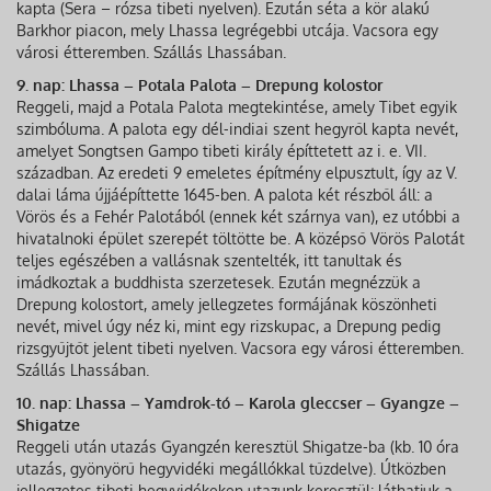
kapta (Sera – rózsa tibeti nyelven). Ezután séta a kör alakú
Barkhor piacon, mely Lhassa legrégebbi utcája. Vacsora egy
városi étteremben. Szállás Lhassában.
9. nap: Lhassa – Potala Palota – Drepung kolostor
Reggeli, majd a Potala Palota megtekintése, amely Tibet egyik
szimbóluma. A palota egy dél-indiai szent hegyről kapta nevét,
amelyet Songtsen Gampo tibeti király építtetett az i. e. VII.
században. Az eredeti 9 emeletes építmény elpusztult, így az V.
dalai láma újjáépíttette 1645-ben. A palota két részből áll: a
Vörös és a Fehér Palotából (ennek két szárnya van), ez utóbbi a
hivatalnoki épület szerepét töltötte be. A középső Vörös Palotát
teljes egészében a vallásnak szentelték, itt tanultak és
imádkoztak a buddhista szerzetesek. Ezután megnézzük a
Drepung kolostort, amely jellegzetes formájának köszönheti
nevét, mivel úgy néz ki, mint egy rizskupac, a Drepung pedig
rizsgyűjtőt jelent tibeti nyelven. Vacsora egy városi étteremben.
Szállás Lhassában.
10. nap: Lhassa – Yamdrok-tó – Karola gleccser – Gyangze –
Shigatze
Reggeli után utazás Gyangzén keresztül Shigatze-ba (kb. 10 óra
utazás, gyönyörű hegyvidéki megállókkal tűzdelve). Útközben
jellegzetes tibeti hegyvidékeken utazunk keresztül: láthatjuk a