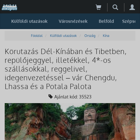
Külföldi utazások
Városnézések
Belföld
Szépség
Főoldal
Külföldi utazások
Ország
Kína
Körutazás Dél-Kínában és Tibetben,
repülőjeggyel, illetékkel, 4*-os
szállásokkal, reggelivel,
idegenvezetéssel – vár Chengdu,
Lhassa és a Potala Palota
Ajánlat kód: 35523