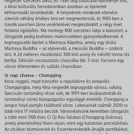
négyezer szerzetes lakta, és Tibet legcsodásabb építménye volt,
a kínai kulturális forradalomban azonban az épületek
kétharmadát lerombolták. A helyieknek mindezek ellenére
sikerült néhány értékes kincset megmenteniük, és 1985-ben a
tizedik panchen láma vezérletével megkezdődött a négy évet
felölelő újjáépítés. Ma mintegy 800 szerzetes lakja a kolostort, a
látogatók pedig kivételes műkincsekben gyönyörködhetnek. A
legmagasabb épület a Maitreya Kápolna, amely egy óriási
Maitreya Buddha – az eljövendő, a messiás Buddha – szobrot
őriz. A 26 méteres műalkotást 300 kiló arany és másfél tonna réz
borítja. Délután visszautazás Lhassába (kb. 5 óra). Vacsora egy
városi étteremben és szállás Lhassában.
12. nap: Lhassa – Chongqing
Korai reggeli, majd transzfer a repülőtérre és elrepülés
Chongqingba, mely Kína negyedik legnagyobb városa, sokáig
Szecsuán tartomány része volt, de 1997-ben leválasztották és
tartományi szintű közigazgatási egységgé emelték. Chongqing a
Jangce folyó partján található város. Lakosainak számát 2030-ra
több mint 17 millióra becslik. Városnézésünk keretében látogatás
a több mint 1700 éves Ci Qi Kou faluban (Chongqing óvárosa),
amely jelentéséhez híven olyan, mint egy hatalmas porcelánfalu.
Az utcákon kézművesek és fűszerkereskedők árulják portékáikat,