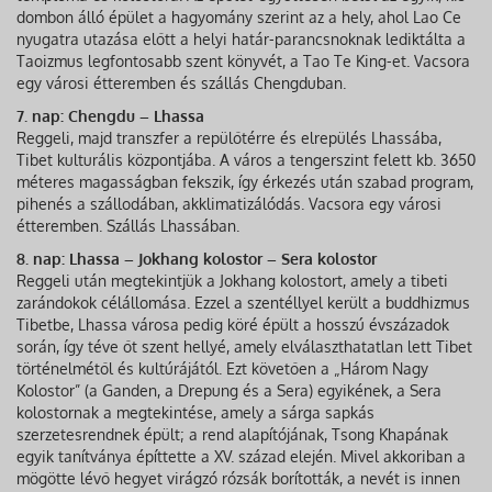
dombon álló épület a hagyomány szerint az a hely, ahol Lao Ce
nyugatra utazása előtt a helyi határ-parancsnoknak lediktálta a
Taoizmus legfontosabb szent könyvét, a Tao Te King-et. Vacsora
egy városi étteremben és szállás Chengduban.
7. nap: Chengdu – Lhassa
Reggeli, majd transzfer a repülőtérre és elrepülés Lhassába,
Tibet kulturális központjába. A város a tengerszint felett kb. 3650
méteres magasságban fekszik, így érkezés után szabad program,
pihenés a szállodában, akklimatizálódás. Vacsora egy városi
étteremben. Szállás Lhassában.
8. nap: Lhassa – Jokhang kolostor – Sera kolostor
Reggeli után megtekintjük a Jokhang kolostort, amely a tibeti
zarándokok célállomása. Ezzel a szentéllyel került a buddhizmus
Tibetbe, Lhassa városa pedig köré épült a hosszú évszázadok
során, így téve őt szent hellyé, amely elválaszthatatlan lett Tibet
történelmétől és kultúrájától. Ezt követően a „Három Nagy
Kolostor” (a Ganden, a Drepung és a Sera) egyikének, a Sera
kolostornak a megtekintése, amely a sárga sapkás
szerzetesrendnek épült; a rend alapítójának, Tsong Khapának
egyik tanítványa építtette a XV. század elején. Mivel akkoriban a
mögötte lévő hegyet virágzó rózsák borították, a nevét is innen