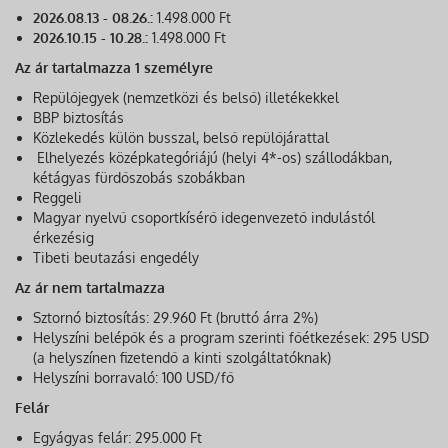
2026.08.13 - 08.26.:
1.498.000 Ft
2026.10.15 - 10.28.:
1.498.000 Ft
Az ár tartalmazza 1 személyre
Repülőjegyek (nemzetközi és belső) illetékekkel
BBP biztosítás
Közlekedés külön busszal, belső repülőjárattal
Elhelyezés középkategóriájú (helyi 4*-os) szállodákban,
kétágyas fürdőszobás szobákban
Reggeli
Magyar nyelvű csoportkísérő idegenvezető indulástól
érkezésig
Tibeti beutazási engedély
Az ár nem tartalmazza
Sztornó biztosítás: 29.960 Ft (bruttó árra 2%)
Helyszíni belépők és a program szerinti főétkezések: 295 USD
(a helyszínen fizetendő a kinti szolgáltatóknak)
Helyszíni borravaló: 100 USD/fő
Felár
Egyágyas felár: 295.000 Ft