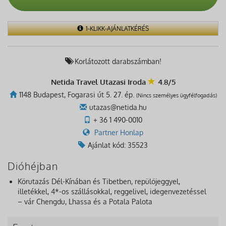
1-KLIKK-AJÁNLATKÉRÉS
Korlátozott darabszámban!
Netida Travel Utazasi Iroda
4.8/5
1148 Budapest, Fogarasi út 5. 27. ép.
(Nincs személyes ügyfélfogadás)
utazas@netida.hu
+ 36 1 490-0010
Partner Honlap
Ajánlat kód: 35523
Dióhéjban
Körutazás Dél-Kínában és Tibetben, repülőjeggyel,
illetékkel, 4*-os szállásokkal, reggelivel, idegenvezetéssel
– vár Chengdu, Lhassa és a Potala Palota