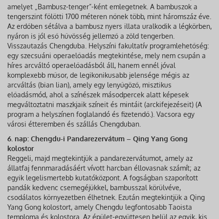
amelyet „Bambusz-tenger”-ként emlegetnek. A bambuszok a
tengerszint fölötti 1700 méteren nőnek több, mint háromszáz éve.
Az erdőben sétálva a bambusz nyers illata uralkodik a légkörben,
nyáron is jól eső hűvösség jellemző a zöld tengerben.
Visszautazás Chengduba. Helyszíni fakultatív programlehetőség:
egy szecsuáni operaelőadás megtekintése, mely nem csupán a
híres arcváltó operaelőadásból áll, hanem ennél jóval
komplexebb műsor, de legikonikusabb jelensége mégis az
arcváltás (bian lian), amely egy lenyűgöző, misztikus
előadásmód, ahol a színészek másodpercek alatt képesek
megváltoztatni maszkjaik színeit és mintáit (arckifejezéseit) (A
program a helyszínen foglalandó és fizetendő.). Vacsora egy
városi étteremben és szállás Chengduban.
6. nap: Chengdu-i Pandarezervátum – Qing Yang Gong
kolostor
Reggeli, majd megtekintjük a pandarezervátumot, amely az
állatfaj fennmaradásáért vívott harcban éllovasnak számít; az
egyik legelismertebb kutatóközpont. A fogságban szaporított
pandák kedvenc csemegéjükkel, bambusszal körülvéve,
csodálatos környezetben élhetnek. Ezután megtekintjük a Qing
Yang Gong kolostort, amely Chengdu legfontosabb Taoista
temploma és kolostora. Az épület-együttesen belül az egyik, kis