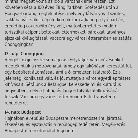
mintha megállt volna az idő a városnak eme részén. Ezt
követően séta a 100 éves Eling Parkban. Sötétedés után a
Hongya-barlang megtekintése, mely egy látványos 11 szintes,
sziklába vájt stílusú épületkomplexum a Jialing folyó partján;
eredetileg ősi erődítmény volt, ma többemeletes modern
turisztikai célpont boltokkal, éttermekkel, bárokkal, látványos
éjszakai kivilágítással. Vacsora egy városi étteremben és szállás
Chongqingban.
13. nap: Chongqing
Reggeli, majd összecsomagolás. Folytatjuk városnézésünket:
megtekintjük a metróvonalat, amely egy lakóházon keresztül fut,
egy beépített állomással, ami a 6. emeleten található. Ez a
jelenség ikonikussá vált, és jól mutatja a város egyedi építészeti
kihívásait. Sétálunk a Jiefangbei kereskedelmi és kulturális
negyedben, mely a Jialing és Jangce folyók találkozásánál
fekszik. Vacsora egy városi étteremben. Este transzfer a
repülőtérre.
14. nap: Budapest
Hajnalban elrepülés Budapestre menetrendszerinti járattal.
Étkezések és éjszakázás a repülőgép fedélzetén. Megérkezés
Budapestre menetrendtől függően.