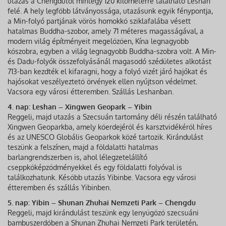
utazás a Chengdutól mintegy 120 kilométerre található Leshan
felé. A hely legfőbb látványossága, utazásunk egyik fénypontja,
a Min-folyó partjának vörös homokkő sziklafalába vésett
hatalmas Buddha-szobor, amely 71 méteres magasságával, a
modern világ építményeit megelőzően, Kína legnagyobb
kőszobra, egyben a világ legnagyobb Buddha-szobra volt. A Min-
és Dadu-folyók összefolyásánál magasodó szédületes alkotást
713-ban kezdték el kifaragni, hogy a folyó vizét járó hajókat és
hajósokat veszélyeztető örvények ellen nyújtson védelmet.
Vacsora egy városi étteremben. Szállás Leshanban.
4. nap: Leshan – Xingwen Geopark – Yibin
Reggeli, majd utazás a Szecsuán tartomány déli részén található
Xingwen Geoparkba, amely kőerdejéről és karsztvidékéről híres
és az UNESCO Globális Geoparkok közé tartozik. Kirándulást
teszünk a felszínen, majd a földalatti hatalmas
barlangrendszerben is, ahol lélegzetelállító
cseppkőképződményekkel és egy földalatti folyóval is
találkozhatunk. Később utazás Yibinbe. Vacsora egy városi
étteremben és szállás Yibinben.
5. nap: Yibin – Shunan Zhuhai Nemzeti Park – Chengdu
Reggeli, majd kirándulást teszünk egy lenyűgöző szecsuáni
bambuszerdőben a Shunan Zhuhai Nemzeti Park területén,