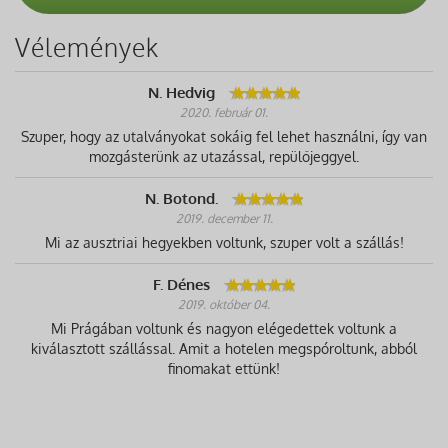
Vélemények
N. Hedvig
2020. február 01.
Szuper, hogy az utalványokat sokáig fel lehet használni, így van
mozgásterünk az utazással, repülőjeggyel.
N. Botond.
2019. december 11.
Mi az ausztriai hegyekben voltunk, szuper volt a szállás!
F. Dénes
2019. október 04.
Mi Prágában voltunk és nagyon elégedettek voltunk a
kiválasztott szállással. Amit a hotelen megspóroltunk, abból
finomakat ettünk!