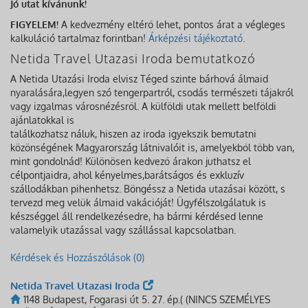
Jó utat kívánunk!
FIGYELEM!
A kedvezmény eltérő lehet, pontos árat a végleges
kalkuláció tartalmaz forintban!
Árképzési tájékoztató
.
Netida Travel Utazasi Iroda bemutatkozó
A Netida Utazási Iroda elvisz Téged szinte bárhová álmaid
nyaralására,legyen szó tengerpartról, csodás természeti tájakról
vagy izgalmas városnézésről. A külföldi utak mellett belföldi
ajánlatokkal is
találkozhatsz náluk, hiszen az iroda igyekszik bemutatni
közönségének Magyarország látnivalóit is, amelyekből több van,
mint gondolnád! Különösen kedvező árakon juthatsz el
célpontjaidra, ahol kényelmes,barátságos és exkluzív
szállodákban pihenhetsz. Böngéssz a Netida utazásai között, s
tervezd meg velük álmaid vakációját! Ügyfélszolgálatuk is
készséggel áll rendelkezésedre, ha bármi kérdésed lenne
valamelyik utazással vagy szállással kapcsolatban.
Kérdések és Hozzászólások (0)
Netida Travel Utazasi Iroda
1148 Budapest, Fogarasi út 5. 27. ép.( (NINCS SZEMÉLYES