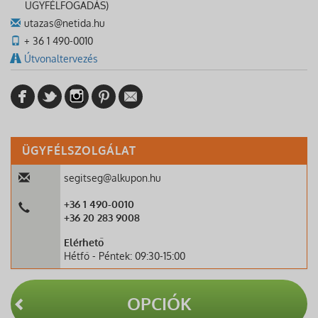
ÜGYFÉLFOGADÁS)
utazas@netida.hu
+ 36 1 490-0010
Útvonaltervezés
ÜGYFÉLSZOLGÁLAT
segitseg@alkupon.hu
+36 1 490-0010
+36 20 283 9008
Elérhető
Hétfő - Péntek: 09:30-15:00
OPCIÓK