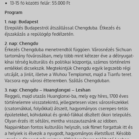
13-15 fő közötti felár: 55.000 Ft
Program
1. nap: Budapest
Elrepülés Budapestről átszállással Chengduba. Étkezés és
éjszakázás a repülőgép fedélzetén.
2. nap: Chengdu
Érkezés Chengduba menetrendtől függően. Városnézés Sichuan
tartomány fővárosában, mely több mint kétezer éve a délnyugat-
kínai térség kulturális és politikai központja, számos történelmi
emlékkel dicsekszik. Megtekintjük Chengdu egyik legszebb régi
utcáját, a Jinlit, illetve a Wuhou Templomot, majd a Tianfu teret.
Vacsora egy városi étteremben. Szállás Chengduban.
3. nap: Chengdu – Huanglongxi – Leshan
Reggeli, majd utazás Huanglonxi-ba, mely egy híres, 1700 éves
történelemre visszatekintő, jellegzetesen vizes városrészekkel
(csatornákkal, folyókkal) átszelt, hagyományos cserepes-tetős
épületekkel, kőhidakkal és ginkó-fákkal díszített ókori település.
Olyan érzés itt sétálni, mintha visszautaznánk az időben.
Napjainkban fontos kulturális helyszín, sok filmet forgattak itt és
a helyiek is élvezik a nyugodt, hagyományos életstílust. Később