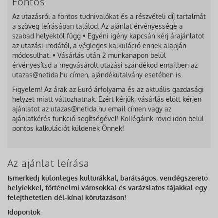
Fontos
Az utazásról a fontos tudnivalókat és a részvételi díj tartalmát
a szöveg leírásában találod. Az ajánlat érvényessége a
szabad helyektől függ • Egyéni igény kapcsán kérj árajánlatot
az utazási irodától, a végleges kalkuláció ennek alapján
módosulhat. • Vásárlás után 2 munkanapon belül
érvényesítsd a megvásárolt utazási szándékod emailben az
utazas@netida.hu címen, ajándékutalvány esetében is.
Figyelem! Az árak az Euró árfolyama és az aktuális gazdasági
helyzet miatt változhatnak. Ezért kérjük, vásárlás előtt kérjen
ajánlatot az utazas@netida.hu email címen vagy az
ajánlatkérés funkció segítségével! Kollégáink rövid időn belül
pontos kalkulációt küldenek Önnek!
Az ajánlat leírása
Ismerkedj különleges kulturákkal, barátságos, vendégszerető
helyiekkel, történelmi városokkal és varázslatos tájakkal egy
felejthetetlen dél-kínai körutazáson!
Időpontok