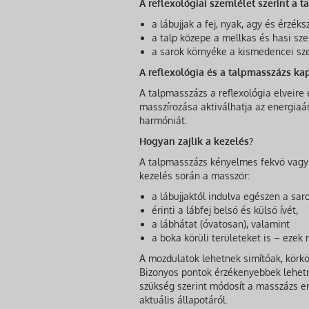
A reflexológiai szemlélet szerint a t
a lábujjak a fej, nyak, agy és érzék
a talp közepe a mellkas és hasi szer
a sarok környéke a kismedencei sze
A reflexológia és a talpmasszázs ka
A talpmasszázs a reflexológia elveire 
masszírozása aktiválhatja az energiaára
harmóniát.
Hogyan zajlik a kezelés?
A talpmasszázs kényelmes fekvő vagy f
kezelés során a masszőr:
a lábujjaktól indulva egészen a saro
érinti a lábfej belső és külső ívét,
a lábhátat (óvatosan), valamint
a boka körüli területeket is – ezek
A mozdulatok lehetnek simítóak, körk
Bizonyos pontok érzékenyebbek lehetn
szükség szerint módosít a masszázs er
aktuális állapotáról.