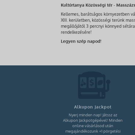
Kultúrtanya Közösségi tér - Masszáz
Kellemes, barátságos környezetben vár
XIII. kerületben, közösségi terünk ma
megállójától 3 percnyi könnyed sétára 
rendelkezésére!
Legyen szép napod!
Alkupon Jackpot
Nyerj minden nap! Játssz az
Alkupon Jackpotgépével! Minden
online vásárlásod után
megajándékozunk +1 pörgetési