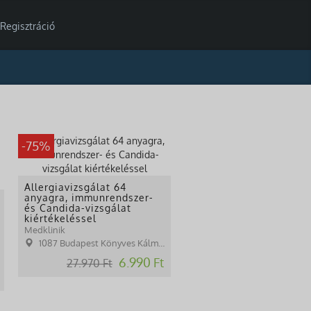
Regisztráció
-75%
Allergiavizsgálat 64
anyagra, immunrendszer-
és Candida-vizsgálat
kiértékeléssel
Medklinik
1087 Budapest Könyves Kálmán krt. 76.
6.990 Ft
27.970 Ft