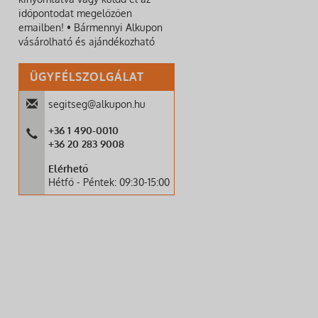
időpontodat megelőzően
emailben! • Bármennyi Alkupon
vásárolható és ajándékozható
ÜGYFÉLSZOLGÁLAT
segitseg@alkupon.hu
+36 1 490-0010
+36 20 283 9008
Elérhető
Hétfő - Péntek: 09:30-15:00