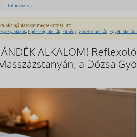
Talpmasszázs
ktuális ajánlatokat megtekintheti itt:
zépség akciók
,
Egészség akciók
,
Élmény
,
Gasztro akciók
,
Egyéb akciós 
ÁNDÉK ALKALOM! Reflexoló
Masszázstanyán, a Dózsa Gyö