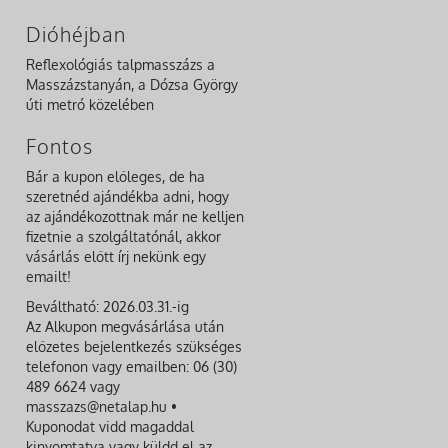
Dióhéjban
Reflexológiás talpmasszázs a
Masszázstanyán, a Dózsa György
úti metró közelében
Fontos
Bár a kupon előleges, de ha
szeretnéd ajándékba adni, hogy
az ajándékozottnak már ne kelljen
fizetnie a szolgáltatónál, akkor
vásárlás előtt írj nekünk egy
emailt!
Beváltható: 2026.03.31.-ig
Az Alkupon megvásárlása után
előzetes bejelentkezés szükséges
telefonon vagy emailben: 06 (30)
489 6624 vagy
masszazs@netalap.hu •
Kuponodat vidd magaddal
kinyomtatva vagy küldd el az