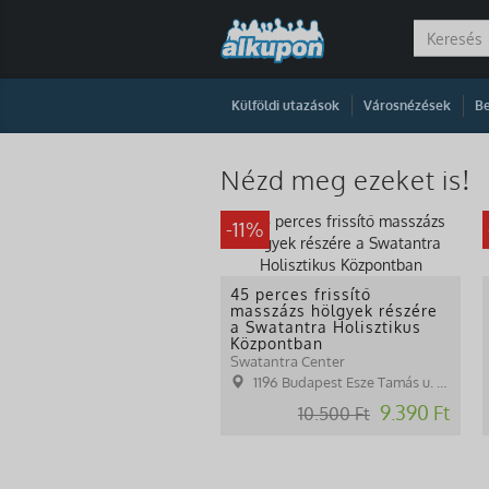
|
|
Külföldi utazások
Városnézések
Be
Nézd meg ezeket is!
-11%
45 perces frissítő
masszázs hölgyek részére
a Swatantra Holisztikus
Központban
Swatantra Center
1196 Budapest Esze Tamás u. 84.
9.390 Ft
10.500 Ft