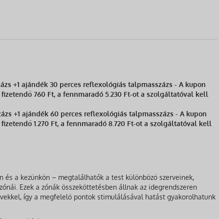
ázs +1 ajándék 30 perces reflexológiás talpmasszázs - A kupon
 fizetendő 760 Ft, a fennmaradó 5.230 Ft-ot a szolgáltatóval kell
zázs +1 ajándék 60 perces reflexológiás talpmasszázs - A kupon
 fizetendő 1.270 Ft, a fennmaradó 8.720 Ft-ot a szolgáltatóval kell
n és a kezünkön – megtalálhatók a test különböző szerveinek,
zónái. Ezek a zónák összeköttetésben állnak az idegrendszeren
ervekkel, így a megfelelő pontok stimulálásával hatást gyakorolhatunk