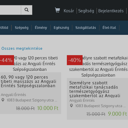
Kosár
Segítség
Bejelentkezés
|
|
|
|
|
|
|
lföld
Szépség
Élmény
Egészség
Szolgáltatás
Étel-Ital
Összes megtekintése
-44%
-40%
60, 90 vagy 120 perces
tibeti masszázs az Angyali
Személyre szabott
Érintés Szépségszalonban
metafizikai tanácsadás
természetgyógyász
Angyali Érintés
szakembertől az Angyali
Érintés Szépségszalonban
1083 Budapest Szigony utca 34.
Angyali Érintés
1083 Budapest Szigony utca 34.
10.000 Ft
18.000 Ft
9.000 Ft
15.000 Ft