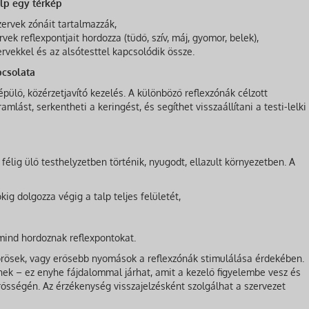
alp egy térkép
szervek zónáit tartalmazzák,
vek reflexpontjait hordozza (tüdő, szív, máj, gyomor, belek),
rvekkel és az alsótesttel kapcsolódik össze.
pcsolata
épülő, közérzetjavító kezelés. A különböző reflexzónák célzott
mlást, serkentheti a keringést, és segíthet visszaállítani a testi-lelki
élig ülő testhelyzetben történik, nyugodt, ellazult környezetben. A
kig dolgozza végig a talp teljes felületét,
 mind hordoznak reflexpontokat.
örösek, vagy erősebb nyomások a reflexzónák stimulálása érdekében.
ek – ez enyhe fájdalommal járhat, amit a kezelő figyelembe vesz és
ősségén. Az érzékenység visszajelzésként szolgálhat a szervezet