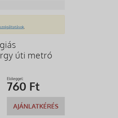
szolgáltatások
,
giás
rgy úti metró
Előleggel:
760
Ft
AJÁNLATKÉRÉS