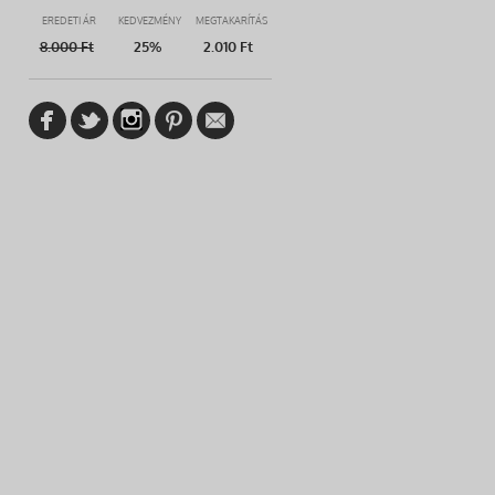
EREDETI ÁR
KEDVEZMÉNY
MEGTAKARÍTÁS
8.000
Ft
25%
2.010 Ft