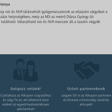
stanya
ja női és férfi látássérült gyógymasszőrünk az ellazulni vágyókat a
sszázs helyiségében, mely az M3-as metró Dózsa György úti
található. Választható női és férfi masszőr áll a lazulni vágyók
Dolgozz velünk!
Üzleti partnereknek
Csatlakozz az Alkupon csapatához
Legyen Ön is az Alkupon partnere
és Légy Te az, aki lehetővé teszi
és élvezze a közösségi vásárlás
ezeket az egyedi kedvezményes
előnyeit!
ajánlatokat!