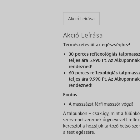
Akció Leírása
Akció Leírása
Természetes út az egészséghez!
30 perces reflexológiás talpmassz
teljes ára 5.990 Ft. Az Alkuponnak
rendezned!
60 perces reflexológiás talpmass
teljes ára 9.990 Ft. Az Alkuponnak
rendezned!
Fontos
A masszázst férfi masszőr végzi!
A talpunkon – csakúgy, mint a fülünkö
szervrendszereinek úgynevezett reflex
keresztül a hozzájuk tartozó belső sz
a test egészére.