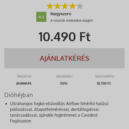
Nagyszerű
4.3
A vásárlók értékelése alapján!
10.490
Ft
AJÁNLATKÉRÉS
EREDETI ÁR
KEDVEZMÉNY
MEGTAKARÍTÁS
21.000
Ft
50%
10.510 Ft
Dióhéjban
Ultrahangos fogkő-eltávolítás Airflow fehérítő hatású
polírozással, állapotfelméréssel, dentálhigiéniai
tanácsadással, ajándék fogkrémmel a Cavident
Fogászaton