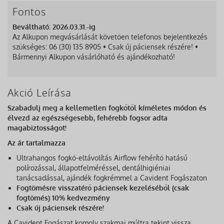
Fontos
Beváltható: 2026.03.31.-ig
Az Alkupon megvásárlását követően telefonos bejelentkezés
szükséges: 06 (30) 135 8905 • Csak új páciensek részére! •
Bármennyi Alkupon vásárlóható és ajándékozható!
Akció Leírása
Szabadulj meg a kellemetlen fogkőtől kíméletes módon és
élvezd az egészségesebb, fehérebb fogsor adta
magabiztosságot!
Az ár tartalmazza
Ultrahangos fogkő-eltávolítás Airflow fehérítő hatású
polírozással, állapotfelméréssel, dentálhigiéniai
tanácsadással, ajándék fogkrémmel a Cavident Fogászaton
Fogtömésre visszatérő páciensek kezeléséből (csak
fogtömés) 10% kedvezmény
Csak új páciensek részére!
A Cavident Fogászat komoly szakmai múltra tekint vissza,