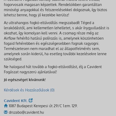
fogorvosaik magasan képzettek. Rendelőikben garantáltan
minőségi anyagokkal és felszerelésekkel dolgoznak, így biztos
lehetsz benne, hogy jó kezekbe kerülsz!
Az ultrahangos fogkő-eltávolítás megszabadít Téged a
lerakódástól, ami kellemetlen lehelletet, s akár ínygyulladást is
okozhat, így komolyan kell venni. A csomag része még az
Airflow fehérítő hatású polírozás is, amelynek köszönhetően
fogaid fehérebben és egészségesebben fognak ragyogni.
Természetesen nem maradhat el az állapotfelmérés sem,
amelynek során kiderül, ha esetleg további kezelésekre lenne
szükséged.
Ne halogasd hát tovább a fogkő-eltávolítást, élj a Cavident
Fogászat nagyszerű ajánlatával!
Jó egészséget kívánunk!
Kérdések és Hozzászólások (0)
Cavident Kft.
1087 Budapest Kerepesi út 29/C 1.em. 129.
drszabo@cavident.hu