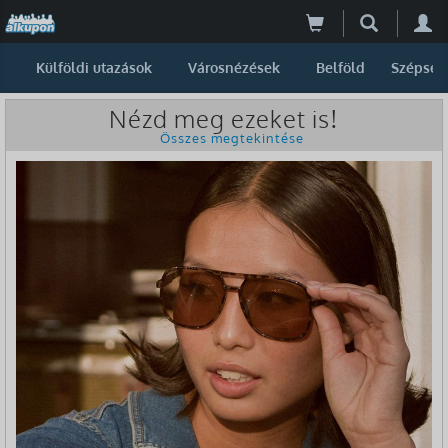
Külföldi utazások
Városnézések
Belföld
Szépség
Nézd meg ezeket is!
Összes megtekintése
-62%