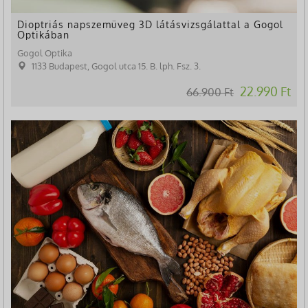
Dioptriás napszemüveg 3D látásvizsgálattal a Gogol
Optikában
Gogol Optika
1133 Budapest, Gogol utca 15. B. lph. Fsz. 3.
22.990 Ft
66.900 Ft
-56%