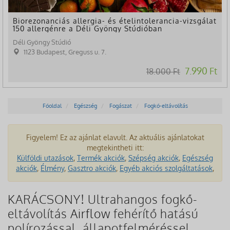
Biorezonanciás allergia- és ételintolerancia-vizsgálat
150 allergénre a Déli Gyöngy Stúdióban
Déli Gyöngy Stúdió
1123 Budapest, Greguss u. 7.
7.990 Ft
18.000 Ft
Főoldal
Egészség
Fogászat
Fogkő-eltávolítás
Figyelem! Ez az ajánlat elavult. Az aktuális ajánlatokat
megtekintheti itt:
Külföldi utazások
,
Termék akciók
,
Szépség akciók
,
Egészség
akciók
,
Élmény
,
Gasztro akciók
,
Egyéb akciós szolgáltatások
,
KARÁCSONY! Ultrahangos fogkő-
eltávolítás
Airflow
fehérítő hatású
polírozással, állapotfelméréssel,