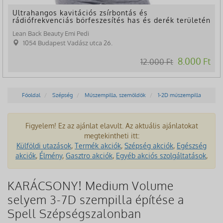
Ultrahangos kavitációs zsírbontás és
rádiófrekvenciás bőrfeszesítés has és derék területén
Lean Back Beauty Emi Pedi
1054 Budapest Vadász utca 26.
8.000 Ft
12.000 Ft
Főoldal
Szépség
Műszempilla, szemöldök
1-2D műszempilla
Figyelem! Ez az ajánlat elavult. Az aktuális ajánlatokat
megtekintheti itt:
Külföldi utazások
,
Termék akciók
,
Szépség akciók
,
Egészség
akciók
,
Élmény
,
Gasztro akciók
,
Egyéb akciós szolgáltatások
,
KARÁCSONY! Medium Volume
selyem 3-7D szempilla építése a
Spell Szépségszalonban