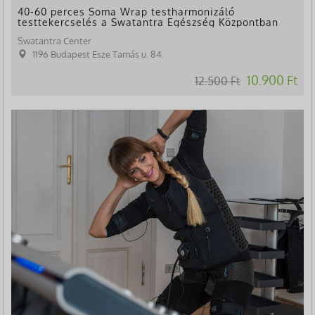
40-60 perces Soma Wrap testharmonizáló
testtekercselés a Swatantra Egészség Központban
Swatantra Center
1196 Budapest Esze Tamás u. 84.
10.900 Ft
12.500 Ft
-50%