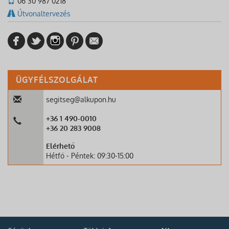
06 30 987 0218
Útvonaltervezés
ÜGYFÉLSZOLGÁLAT
segitseg@alkupon.hu
+36 1 490-0010
+36 20 283 9008
Elérhető
Hétfő - Péntek: 09:30-15:00