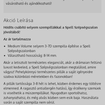
vásárolható és ajándékozható!
Akció Leírása
Hódíts csábító selyem szempillákkal a Spell Szépségszalon
jóvoltából!
Az ár tartalmazza
Medium Volume selyem 3-7D szempilla építése a Spell
Szépségszalonban
Választható hosszúság: 8-14 mm.
Akár a letisztult természetes eleganciát, akár a drámaian feltünő
luxust kedveled, a Spell Szépségszalonban megtalálod, amire
vágysz! Pehelykönnyű természetes pillák a saját igényeidre
szabva különböző méretekben és fazonokban!
A pillák tartóssága 3-8 hét is lehet, közben érdemes egy töltésre
elmenned. A ragasztó antiallergén hatású, így érzékeny szeműek
is viselhetik a műszempillákat. Nyugodtan sportolhatsz,
zuhanyozhatsz, és még alvás közben sem esik baja. Használata
során a saját szempilla nem sérül.