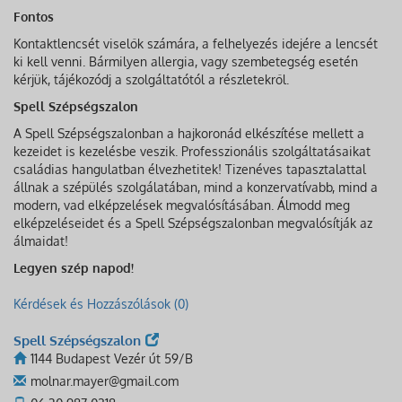
Fontos
Kontaktlencsét viselők számára, a felhelyezés idejére a lencsét
ki kell venni. Bármilyen allergia, vagy szembetegség esetén
kérjük, tájékozódj a szolgáltatótól a részletekről.
Spell Szépségszalon
A Spell Szépségszalonban a hajkoronád elkészítése mellett a
kezeidet is kezelésbe veszik. Professzionális szolgáltatásaikat
családias hangulatban élvezhetitek! Tizenéves tapasztalattal
állnak a szépülés szolgálatában, mind a konzervatívabb, mind a
modern, vad elképzelések megvalósításában. Álmodd meg
elképzeléseidet és a Spell Szépségszalonban megvalósítják az
álmaidat!
Legyen szép napod!
Kérdések és Hozzászólások (0)
Spell Szépségszalon
1144 Budapest Vezér út 59/B
molnar.mayer@gmail.com