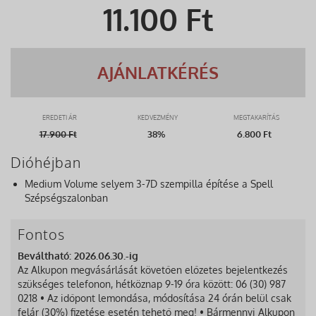
11.100
Ft
AJÁNLATKÉRÉS
EREDETI ÁR
KEDVEZMÉNY
MEGTAKARÍTÁS
17.900
Ft
38%
6.800 Ft
Dióhéjban
Medium Volume selyem 3-7D szempilla építése a Spell
Szépségszalonban
Fontos
Beváltható: 2026.06.30.-ig
Az Alkupon megvásárlását követően előzetes bejelentkezés
szükséges telefonon, hétköznap 9-19 óra között: 06 (30) 987
0218 • Az időpont lemondása, módosítása 24 órán belül csak
felár (30%) fizetése esetén tehető meg! • Bármennyi Alkupon