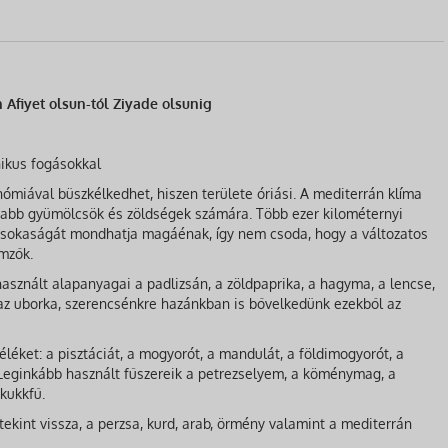
Afiyet olsun-tól Ziyade olsunig
nikus fogásokkal
ómiával büszkélkedhet, hiszen területe óriási. A mediterrán klíma
mabb gyümölcsök és zöldségek számára. Több ezer kilométernyi
 sokaságát mondhatja magáénak, így nem csoda, hogy a változatos
mzők.
sznált alapanyagai a padlizsán, a zöldpaprika, a hagyma, a lencse,
az uborka, szerencsénkre hazánkban is bővelkedünk ezekből az
léket: a pisztáciát, a mogyorót, a mandulát, a földimogyorót, a
 Leginkább használt fűszereik a petrezselyem, a köménymag, a
kukkfű.
ekint vissza, a perzsa, kurd, arab, örmény valamint a mediterrán