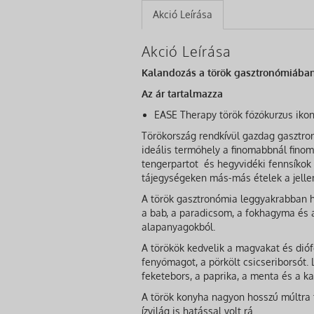
Akció Leírása
Akció Leírása
Kalandozás a török gasztronómiában 
Az ár tartalmazza
EASE Therapy török főzőkurzus iko
Törökország rendkívül gazdag gasztron
ideális termőhely a finomabbnál fino
tengerpartot és hegyvidéki fennsíkok
tájegységeken más-más ételek a jelle
A török gasztronómia leggyakrabban ha
a bab, a paradicsom, a fokhagyma és 
alapanyagokból.
A törökök kedvelik a magvakat és diófé
fenyőmagot, a pörkölt csicseriborsót.
feketebors, a paprika, a menta és a ka
A török konyha nagyon hosszú múltra t
ízvilág is hatással volt rá.