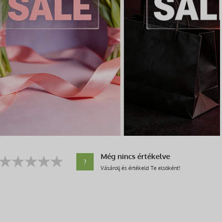
Még nincs értékelve
?
Vásárolj és értékeld Te elsőként!