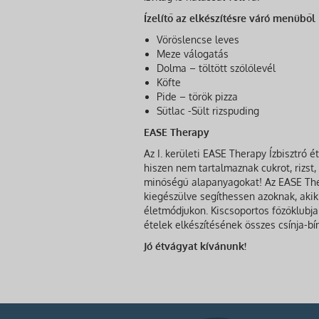
Ízelítő az elkészítésre váró menüből
Vöröslencse leves
Meze válogatás
Dolma – töltött szőlőlevél
Köfte
Pide – török pizza
Sütlac -Sült rizspuding
EASE Therapy
Az I. kerületi EASE Therapy Ízbisztró
hiszen nem tartalmaznak cukrot, rizst,
minőségű alapanyagokat! Az EASE Ther
kiegészülve segíthessen azoknak, akik
életmódjukon. Kiscsoportos főzőklubja
ételek elkészítésének összes csínja-bín
Jó étvágyat kívánunk!