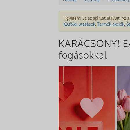
Figyelem! Ez az ajánlat elavult. Az a
Külföldi utazások
,
Termék akciók
,
S
KARÁCSONY! EAS
fogásokkal