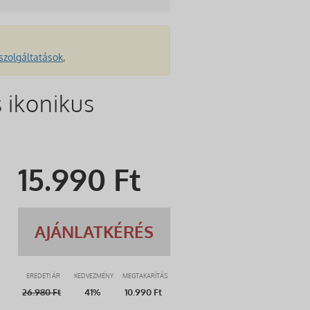
szolgáltatások
,
 ikonikus
15.990
Ft
AJÁNLATKÉRÉS
EREDETI ÁR
KEDVEZMÉNY
MEGTAKARÍTÁS
26.980
Ft
41%
10.990 Ft