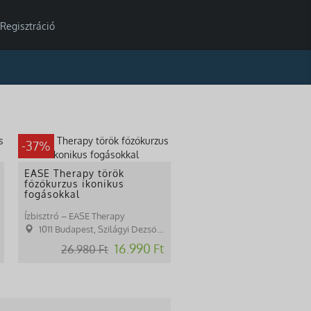
Regisztráció
-37%
EASE Therapy török
főzőkurzus ikonikus
fogásokkal
Ízbisztró – EASE Therapy
1011 Budapest, Szilágyi Dezső tér 1.
16.990 Ft
26.980 Ft