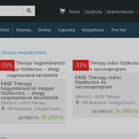
Kosár
Segítség
Bejelentkezés
|
|
|
|
|
|
|
lföld
Szépség
Élmény
Egészség
Szolgáltatás
Étel-Ital
Összes megtekintése
-33%
-37%
EASE Therapy indiai
főzőkurzus és
EASE Therapy
vacsoraprogram
hagyományőrző magyar
főzőkurzus – ahogy
Ízbisztró – EASE Therapy
nagymamáink készítették
1011 Budapest, Szilágyi Dezső tér 1.
Ízbisztró – EASE Therapy
1011 Budapest, Szilágyi Dezső tér 1.
16.990 Ft
26.980 Ft
19.290 Ft
28.980 Ft
yam