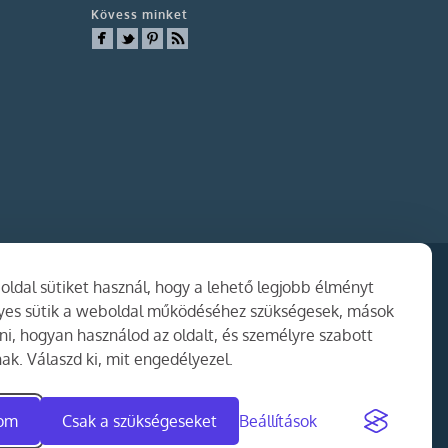
Kövess minket
ldal sütiket használ, hogy a lehető legjobb élményt
gyes sütik a weboldal működéséhez szükségesek, mások
i, hogyan használod az oldalt, és személyre szabott
ak. Válaszd ki, mit engedélyezel.
dom
Csak a szükségeseket
Beállítások