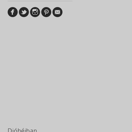
Dióhéjban