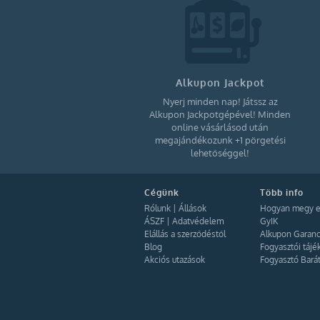
Alkupon Jackpot
Nyerj minden nap! Játssz az
Alkupon Jackpotgépével! Minden
online vásárlásod után
megajándékozunk +1 pörgetési
lehetőséggel!
Cégünk
Több info
Rólunk
|
Állások
Hogyan megy e
ÁSZF
|
Adatvédelem
GyIK
Elállás a szerződéstől
Alkupon Garanc
Blog
Fogyasztói tájé
Akciós utazások
Fogyasztó Bará