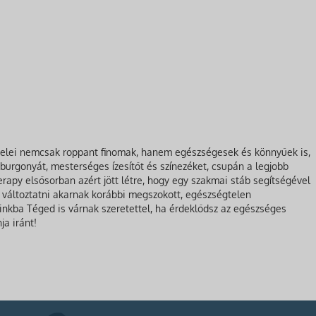
 ételei nemcsak roppant finomak, hanem egészségesek és könnyűek is,
 burgonyát, mesterséges ízesítőt és színezéket, csupán a legjobb
apy elsősorban azért jött létre, hogy egy szakmai stáb segítségével
 változtatni akarnak korábbi megszokott, egészségtelen
inkba Téged is várnak szeretettel, ha érdeklődsz az egészséges
ja iránt!