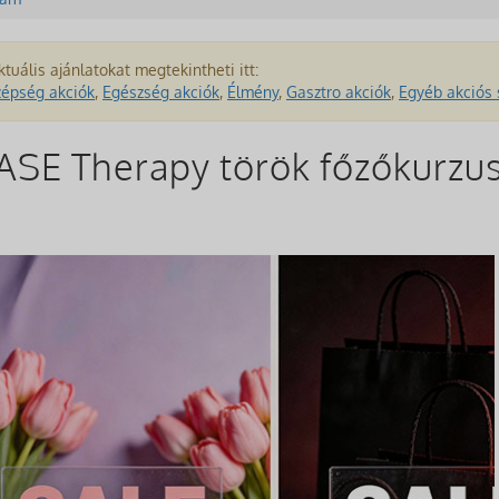
ktuális ajánlatokat megtekintheti itt:
zépség akciók
,
Egészség akciók
,
Élmény
,
Gasztro akciók
,
Egyéb akciós 
E Therapy török főzőkurzus