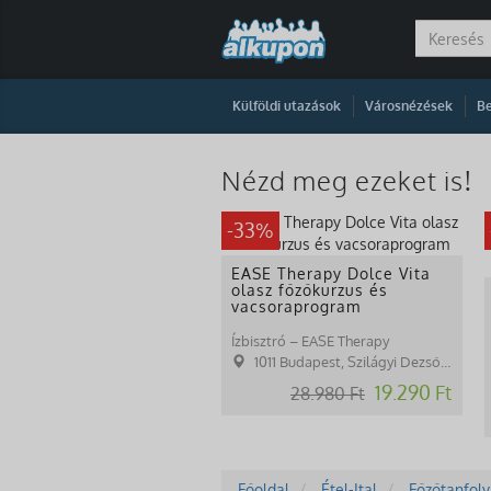
|
|
Külföldi utazások
Városnézések
Be
Nézd meg ezeket is!
-33%
EASE Therapy Dolce Vita
olasz főzőkurzus és
vacsoraprogram
Ízbisztró – EASE Therapy
1011 Budapest, Szilágyi Dezső tér 1.
19.290 Ft
28.980 Ft
Főoldal
Étel-Ital
Főzőtanfol