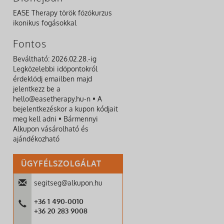
EASE Therapy török főzőkurzus
ikonikus fogásokkal
Fontos
Beváltható: 2026.02.28.-ig
Legközelebbi időpontokról
érdeklődj emailben majd
jelentkezz be a
hello@easetherapy.hu-n • A
bejelentkezéskor a kupon kódjait
meg kell adni • Bármennyi
Alkupon vásárolható és
ajándékozható
ÜGYFÉLSZOLGÁLAT
segitseg@alkupon.hu
+36 1 490-0010
+36 20 283 9008