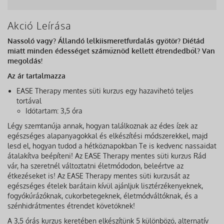
Akció Leírása
Nassoló vagy? Állandó lelkiismeretfurdalás gyötör? Diétád
miatt minden édességet száműznöd kellett étrendedből? Van
megoldás!
Az ár tartalmazza
EASE Therapy mentes süti kurzus egy hazavihető teljes
tortával
Időtartam: 3,5 óra
Légy szemtanúja annak, hogyan találkoznak az édes ízek az
egészséges alapanyagokkal és elkészítési módszerekkel, majd
lesd el, hogyan tudod a hétköznapokban Te is kedvenc nassaidat
átalakítva beépíteni! Az EASE Therapy mentes süti kurzus Rád
vár, ha szeretnél változtatni életmódodon, beleértve az
étkezéseket is! Az EASE Therapy mentes süti kurzusát az
egészséges ételek barátain kívül ajánljuk lisztérzékenyeknek,
fogyókúrázóknak, cukorbetegeknek, életmódváltóknak, és a
szénhidrátmentes étrendet követőknek!
A 3,5 órás kurzus keretében elkészítünk 5 különböző, alternatív