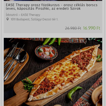
EASE Therapy orosz főzőkurzus - orosz céklás borscs
leves, káposztás Pirozhki, az eredeti Szirok
Ízbisztró – EASE Therapy
1011 Budapest, Szilágyi Dezső tér 1.
16.990 Ft
26.980 Ft
-37%