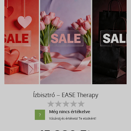
Ízbisztró – EASE Therapy
Még nincs értékelve
?
Vásárolj és értékeld Te elsőként!