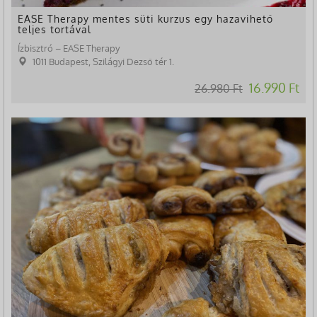
EASE Therapy mentes süti kurzus egy hazavihető
teljes tortával
Ízbisztró – EASE Therapy
1011 Budapest, Szilágyi Dezső tér 1.
16.990 Ft
26.980 Ft
-37%