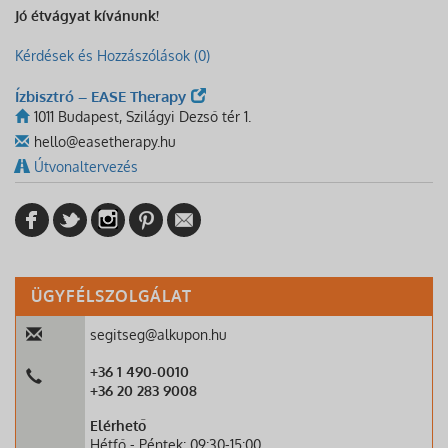
Jó étvágyat kívánunk!
Kérdések és Hozzászólások (0)
Ízbisztró – EASE Therapy
1011 Budapest, Szilágyi Dezső tér 1.
hello@easetherapy.hu
Útvonaltervezés
ÜGYFÉLSZOLGÁLAT
segitseg@alkupon.hu
+36 1 490-0010
+36 20 283 9008
Elérhető
Hétfő - Péntek: 09:30-15:00