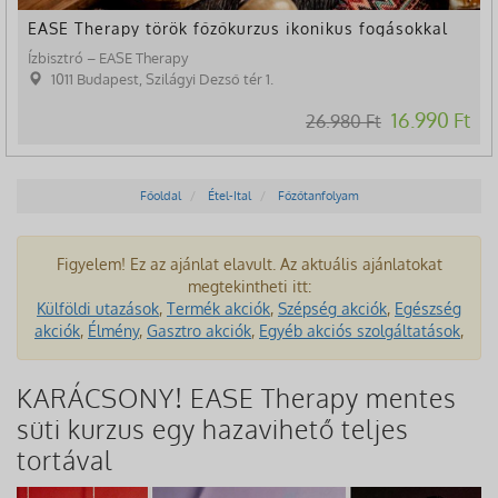
EASE Therapy török főzőkurzus ikonikus fogásokkal
Ízbisztró – EASE Therapy
1011 Budapest, Szilágyi Dezső tér 1.
16.990 Ft
26.980 Ft
Főoldal
Étel-Ital
Főzőtanfolyam
Figyelem! Ez az ajánlat elavult. Az aktuális ajánlatokat
megtekintheti itt:
Külföldi utazások
,
Termék akciók
,
Szépség akciók
,
Egészség
akciók
,
Élmény
,
Gasztro akciók
,
Egyéb akciós szolgáltatások
,
KARÁCSONY! EASE Therapy mentes
süti kurzus egy hazavihető teljes
tortával