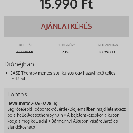
15.990
Ft
AJÁNLATKÉRÉS
EREDETI ÁR
KEDVEZMÉNY
MEGTAKARÍTÁS
26.980
Ft
41%
10.990 Ft
Dióhéjban
EASE Therapy mentes süti kurzus egy hazavihető teljes
tortával
Fontos
Beváltható: 2026.02.28.-ig
Legközelebbi időpontokról érdeklődj emailben majd jelentkezz
be a hello@easetherapy.hu-n • A bejelentkezéskor a kupon
kódjait meg kell adni • Bármennyi Alkupon vásárolható és
ajándékozható