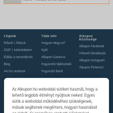
Cégünk
Több info
Alkupon
Közössége
Rólunk
|
Állások
Hogyan megy ez?
Alkupon Facebook
ÁSZF
|
Adatvédelem
GyIK
Hírlevél feliratkozás
Elállás a szerződéstől
Alkupon Garancia
Alkupon Instagram
Blog
Fogyasztói tájékoztató
Alkupon Pinterest
Akciós utazások
Fogyasztó Barát
Kapcsolat
Együttműködés
Az Alkupon.hu weboldal sütiket használ, hogy a
Kapcsolat
lehető legjobb élményt nyújtsuk neked. Egyes
sütik a weboldal működéséhez szükségesek,
Ajánlj nekünk!
mások segítenek megérteni, hogyan használod
Partner Belépés