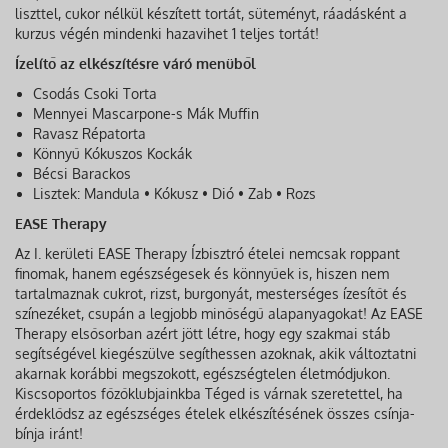
liszttel, cukor nélkül készített tortát, süteményt, ráadásként a
kurzus végén mindenki hazavihet 1 teljes tortát!
Ízelítő az elkészítésre váró menüből
Csodás Csoki Torta
Mennyei Mascarpone-s Mák Muffin
Ravasz Répatorta
Könnyű Kókuszos Kockák
Bécsi Barackos
Lisztek: Mandula • Kókusz • Dió • Zab • Rozs
EASE Therapy
Az I. kerületi EASE Therapy Ízbisztró ételei nemcsak roppant
finomak, hanem egészségesek és könnyűek is, hiszen nem
tartalmaznak cukrot, rizst, burgonyát, mesterséges ízesítőt és
színezéket, csupán a legjobb minőségű alapanyagokat! Az EASE
Therapy elsősorban azért jött létre, hogy egy szakmai stáb
segítségével kiegészülve segíthessen azoknak, akik változtatni
akarnak korábbi megszokott, egészségtelen életmódjukon.
Kiscsoportos főzőklubjainkba Téged is várnak szeretettel, ha
érdeklődsz az egészséges ételek elkészítésének összes csínja-
bínja iránt!