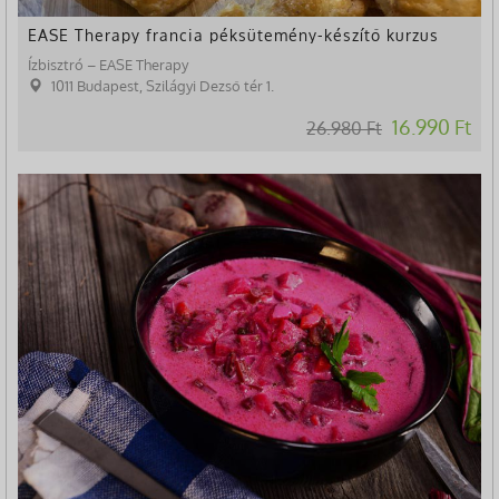
EASE Therapy francia péksütemény-készítő kurzus
Ízbisztró – EASE Therapy
1011 Budapest, Szilágyi Dezső tér 1.
16.990 Ft
26.980 Ft
-37%