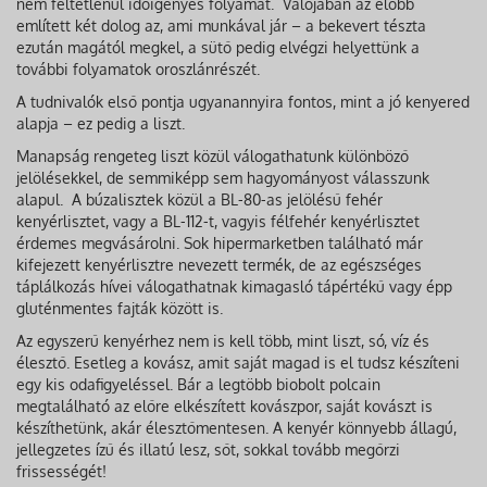
nem feltétlenül időigényes folyamat. Valójában az előbb
említett két dolog az, ami munkával jár – a bekevert tészta
ezután magától megkel, a sütő pedig elvégzi helyettünk a
további folyamatok oroszlánrészét.
A tudnivalók első pontja ugyanannyira fontos, mint a jó kenyered
alapja – ez pedig a liszt.
Manapság rengeteg liszt közül válogathatunk különböző
jelölésekkel, de semmiképp sem hagyományost válasszunk
alapul. A búzalisztek közül a BL-80-as jelölésű fehér
kenyérlisztet, vagy a BL-112-t, vagyis félfehér kenyérlisztet
érdemes megvásárolni. Sok hipermarketben található már
kifejezett kenyérlisztre nevezett termék, de az egészséges
táplálkozás hívei válogathatnak kimagasló tápértékű vagy épp
gluténmentes fajták között is.
Az egyszerű kenyérhez nem is kell több, mint liszt, só, víz és
élesztő. Esetleg a kovász, amit saját magad is el tudsz készíteni
egy kis odafigyeléssel. Bár a legtöbb biobolt polcain
megtalálható az előre elkészített kovászpor, saját kovászt is
készíthetünk, akár élesztőmentesen. A kenyér könnyebb állagú,
jellegzetes ízű és illatú lesz, sőt, sokkal tovább megőrzi
frissességét!