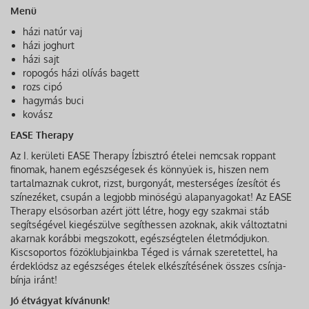
Menü
házi natúr vaj
házi joghurt
házi sajt
ropogós házi olívás bagett
rozs cipó
hagymás buci
kovász
EASE Therapy
Az I. kerületi EASE Therapy Ízbisztró ételei nemcsak roppant
finomak, hanem egészségesek és könnyűek is, hiszen nem
tartalmaznak cukrot, rizst, burgonyát, mesterséges ízesítőt és
színezéket, csupán a legjobb minőségű alapanyagokat! Az EASE
Therapy elsősorban azért jött létre, hogy egy szakmai stáb
segítségével kiegészülve segíthessen azoknak, akik változtatni
akarnak korábbi megszokott, egészségtelen életmódjukon.
Kiscsoportos főzőklubjainkba Téged is várnak szeretettel, ha
érdeklődsz az egészséges ételek elkészítésének összes csínja-
bínja iránt!
Jó étvágyat kívánunk!