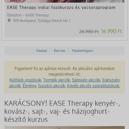
EASE Therapy indiai főzőkurzus és vacsoraprogram
Ízbisztró – EASE Therapy
1011 Budapest, Szilágyi Dezső tér 1.
16.990 Ft
26.980 Ft
Főoldal
Étel-Ital
Főzőtanfolyam
Figyelem! Ez az ajánlat elavult. Az aktuális ajánlatokat
megtekintheti itt:
Külföldi utazások
,
Termék akciók
,
Szépség akciók
,
Egészség
akciók
,
Élmény
,
Gasztro akciók
,
Egyéb akciós szolgáltatások
,
KARÁCSONY! EASE Therapy kenyér-,
kovász-, sajt-, vaj- és házijoghurt-
készítő kurzus