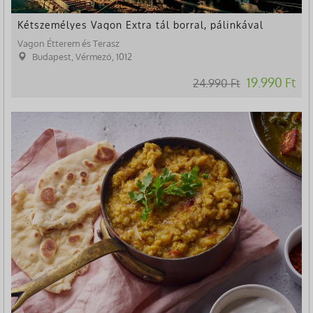
Kétszemélyes Vagon Extra tál borral, pálinkával
Vagon Étterem és Terasz
Budapest, Vérmező, 1012
19.990 Ft
24.990 Ft
-37%