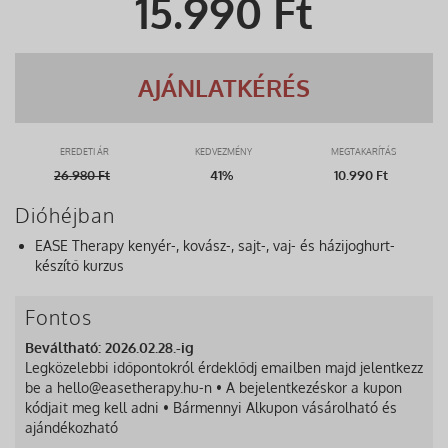
15.990
Ft
AJÁNLATKÉRÉS
EREDETI ÁR
KEDVEZMÉNY
MEGTAKARÍTÁS
26.980
Ft
41%
10.990 Ft
Dióhéjban
EASE Therapy kenyér-, kovász-, sajt-, vaj- és házijoghurt-
készítő kurzus
Fontos
Beváltható: 2026.02.28.-ig
Legközelebbi időpontokról érdeklődj emailben majd jelentkezz
be a hello@easetherapy.hu-n • A bejelentkezéskor a kupon
kódjait meg kell adni • Bármennyi Alkupon vásárolható és
ajándékozható