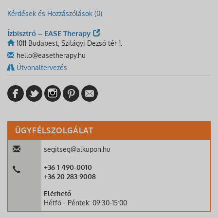
Kérdések és Hozzászólások (0)
Ízbisztró – EASE Therapy
1011 Budapest, Szilágyi Dezső tér 1.
hello@easetherapy.hu
Útvonaltervezés
ÜGYFÉLSZOLGÁLAT
segitseg@alkupon.hu
+36 1 490-0010
+36 20 283 9008
Elérhető
Hétfő - Péntek: 09:30-15:00