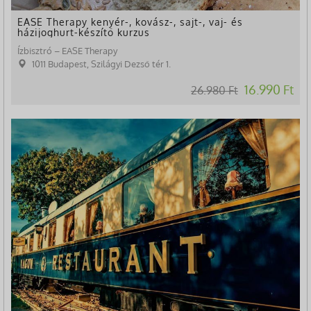
EASE Therapy kenyér-, kovász-, sajt-, vaj- és
házijoghurt-készítő kurzus
Ízbisztró – EASE Therapy
1011 Budapest, Szilágyi Dezső tér 1.
16.990 Ft
26.980 Ft
-20%