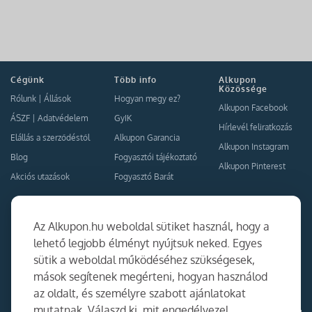
Cégünk
Több info
Alkupon
Közössége
Rólunk
|
Állások
Hogyan megy ez?
Alkupon Facebook
ÁSZF
|
Adatvédelem
GyIK
Hírlevél feliratkozás
Elállás a szerződéstől
Alkupon Garancia
Alkupon Instagram
Blog
Fogyasztói tájékoztató
Alkupon Pinterest
Akciós utazások
Fogyasztó Barát
Kapcsolat
Együttműködés
Az Alkupon.hu weboldal sütiket használ, hogy a
Kapcsolat
lehető legjobb élményt nyújtsuk neked. Egyes
sütik a weboldal működéséhez szükségesek,
Ajánlj nekünk!
mások segítenek megérteni, hogyan használod
Partner Belépés
az oldalt, és személyre szabott ajánlatokat
mutatnak. Válaszd ki, mit engedélyezel.