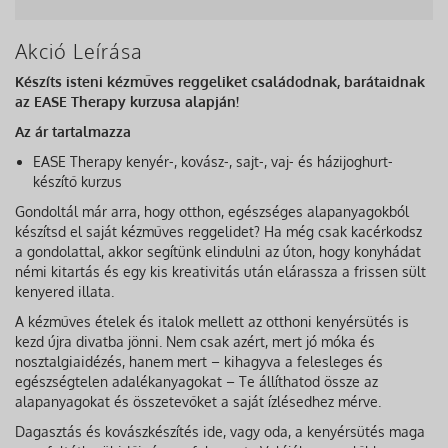
Akció Leírása
Készíts isteni kézműves reggeliket családodnak, barátaidnak
az EASE Therapy kurzusa alapján!
Az ár tartalmazza
EASE Therapy kenyér-, kovász-, sajt-, vaj- és házijoghurt-
készítő kurzus
Gondoltál már arra, hogy otthon, egészséges alapanyagokból
készítsd el saját kézműves reggelidet? Ha még csak kacérkodsz
a gondolattal, akkor segítünk elindulni az úton, hogy konyhádat
némi kitartás és egy kis kreativitás után elárassza a frissen sült
kenyered illata.
A kézműves ételek és italok mellett az otthoni kenyérsütés is
kezd újra divatba jönni. Nem csak azért, mert jó móka és
nosztalgiaidézés, hanem mert – kihagyva a felesleges és
egészségtelen adalékanyagokat – Te állíthatod össze az
alapanyagokat és összetevőket a saját ízlésedhez mérve.
Dagasztás és kovászkészítés ide, vagy oda, a kenyérsütés maga