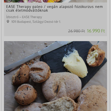
EASE Therapy paleo / vegán alapozó főzőkurzus nem
csak életmódváltóknak
Ízbisztró – EASE Therapy
1011 Budapest, Szilágyi Dezső tér 1.
16.990 Ft
26.980 Ft
-37%